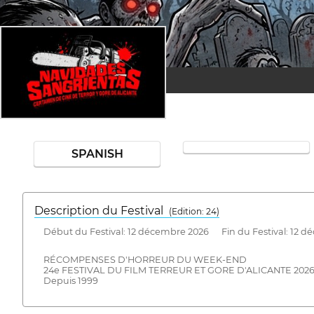
SPANISH
Description du Festival
( Edition: 24)
Début du Festival: 12 décembre 2026 Fin du Festival: 12 
RÉCOMPENSES D'HORREUR DU WEEK-END
24e FESTIVAL DU FILM TERREUR ET GORE D'ALICANTE 2026
Depuis 1999