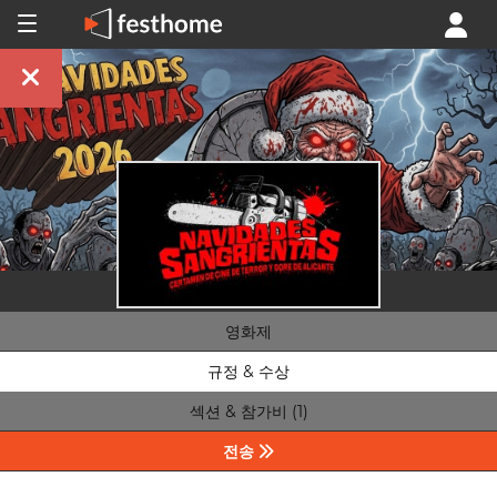
영화제
규정 & 수상
섹션 & 참가비 (1)
전송