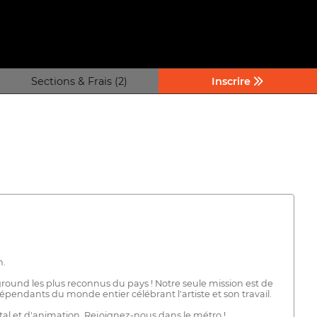
Sections & Frais (2)
Inscrire
n.
rground les plus reconnus du pays ! Notre seule mission est de
pendants du monde entier célébrant l'artiste et son travail.
ntal et d'animation. Rejoignez-nous dans le métro !