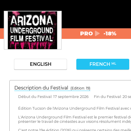
PRO
-18%
ENGLISH
FRENCH
ML
Description du Festival
( Edition: 19)
Début du Festival: 17 septembre 2026 Fin du Festival: 20 
Édition Tucson de l'Arizona Underground Film Festival avec 
L'Arizona Underground Film Festival est le premier festival d
présenter le travail de cinéastes aux visions résolument ind
C'est notre 19e édition (2026) qui présente certains des mei