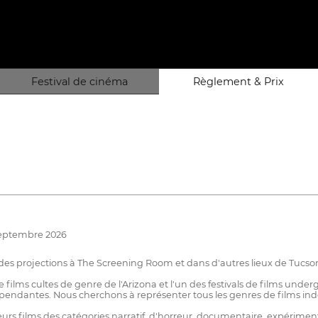
Festival de cinéma
Règlement & Prix
septembre 2026
des projections à The Screening Room et dans d'autres lieux de Tucso
e films cultes de genre de l'Arizona et l'un des festivals de films unde
épendantes. Nous cherchons à représenter tous les genres de films indé
lleurs films des catégories narratif, d'horreur, documentaire, expérime