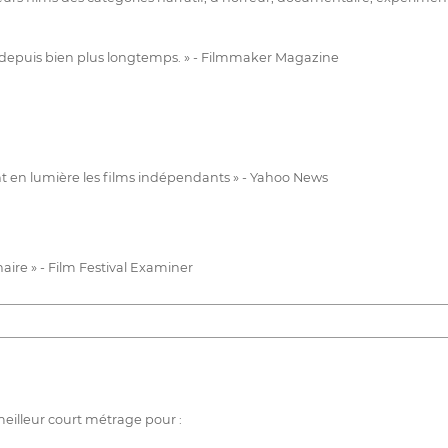
tent depuis bien plus longtemps. » - Filmmaker Magazine
ant en lumière les films indépendants » - Yahoo News
ire » - Film Festival Examiner
eilleur court métrage pour :