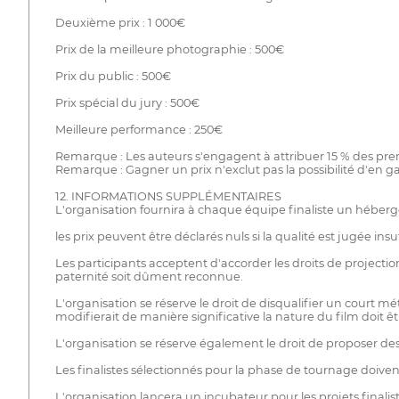
Deuxième prix : 1 000€
Prix de la meilleure photographie : 500€
Prix du public : 500€
Prix spécial du jury : 500€
Meilleure performance : 250€
Remarque : Les auteurs s'engagent à attribuer 15 % des premi
Remarque : Gagner un prix n'exclut pas la possibilité d'en g
12. INFORMATIONS SUPPLÉMENTAIRES
L'organisation fournira à chaque équipe finaliste un héber
les prix peuvent être déclarés nuls si la qualité est jugée insu
Les participants acceptent d'accorder les droits de projectio
paternité soit dûment reconnue.
L'organisation se réserve le droit de disqualifier un court mét
modifierait de manière significative la nature du film doit ê
L'organisation se réserve également le droit de proposer des
Les finalistes sélectionnés pour la phase de tournage doivent
L'organisation lancera un incubateur pour les projets finalist