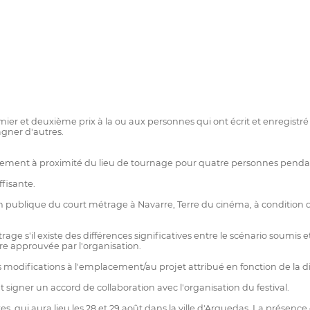
er et deuxième prix à la ou aux personnes qui ont écrit et enregistré l
agner d'autres.
gement à proximité du lieu de tournage pour quatre personnes pendant
ffisante.
n publique du court métrage à Navarre, Terre du cinéma, à condition que
rage s'il existe des différences significatives entre le scénario soumis e
tre approuvée par l'organisation.
 modifications à l'emplacement/au projet attribué en fonction de la dis
 signer un accord de collaboration avec l'organisation du festival.
es, qui aura lieu les 28 et 29 août dans la ville d'Arguedas. La présenc