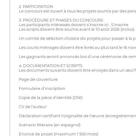
2. PARTICIPATION
Le concours est ouvert à tous les projets soumis par des per
3. PROCÉDURE ET PHASES DU CONCOURS
Les participants intéressés doivent s'inscrire ici : S'inscrire
Les scripts doivent être soumis avant le 10 août 2026 (inclus).
Un comité de sélection choisira dix projets pour passer à la
Les courts métrages doivent être livrés au plus tard le 16 n
Les gagnants seront annoncés lors d'une cérémonie de remi
4. DOCUMENTATION ET SCRIPTS
Les documents suivants doivent être envoyés dans un seul fic
Page de couverture
Formulaire d'inscription
Copie de la pièce d'identité (DNI)
CV de l'auteur
Déclaration certifiant l'originalité de l'œuvre (enregistrement 
Scénario littéraire (en espagnol)
Énoncé de projet (maximum 1 500 mots)