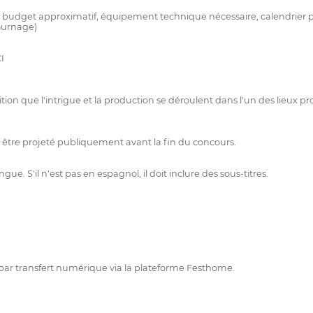
 budget approximatif, équipement technique nécessaire, calendrier pr
tournage)
I
on que l'intrigue et la production se déroulent dans l'un des lieux pro
as être projeté publiquement avant la fin du concours.
. S'il n'est pas en espagnol, il doit inclure des sous-titres.
e par transfert numérique via la plateforme Festhome.