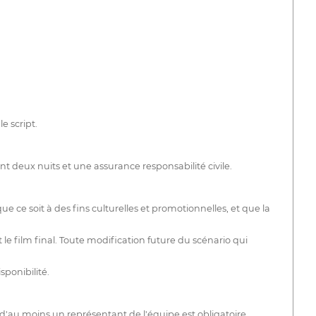
e script.
 deux nuits et une assurance responsabilité civile.
 ce soit à des fins culturelles et promotionnelles, et que la
t le film final. Toute modification future du scénario qui
ponibilité.
e d'au moins un représentant de l'équipe est obligatoire.