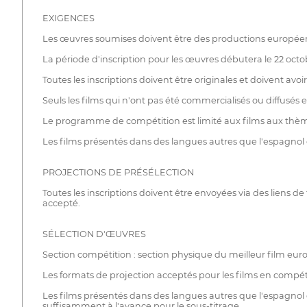
EXIGENCES
Les œuvres soumises doivent être des productions européenn
La période d'inscription pour les œuvres débutera le 22 oct
Toutes les inscriptions doivent être originales et doivent avoi
Seuls les films qui n'ont pas été commercialisés ou diffusés
Le programme de compétition est limité aux films aux thèmes
Les films présentés dans des langues autres que l'espagnol 
PROJECTIONS DE PRÉSÉLECTION
Toutes les inscriptions doivent être envoyées via des liens d
accepté.
SÉLECTION D'ŒUVRES
Section compétition : section physique du meilleur film europé
Les formats de projection acceptés pour les films en compé
Les films présentés dans des langues autres que l'espagnol do
suffisamment à l'avance pour le sous-titrage.