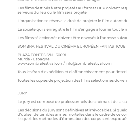
Les films destinés à être projetés au format DCP doivent resp
serveurs du lieu où le film sera projeté.
L'organisation se réserve le droit de projeter le film autant d
La société qui a enregistré le film s'engage à fournir tout le
Les films sélectionnés doivent être envoyés à l'adresse suivan
SOMBRA, FESTIVAL DU CINÉMA EUROPÉEN FANTASTIQUE
PLAZA FONTES S/N - 30001
Murcia - Espagne
www.sombrafestival.com/ info@sombrafestival.com
Tous les frais d'expédition et d'affranchissement pour l'insc
Toutes les copies de projection des films sélectionnés doivent 
JURY
Le jury est composé de professionnels du cinéma et de la cul
Les décisions du jury sont définitives et irrévocables. Si que
d'utiliser de terribles armes mortelles dans le cadre de ce c
lesquels les méthodes d'élimination des corps sont expliquées