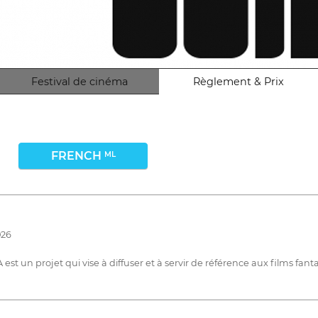
Festival de cinéma
Règlement & Prix
FRENCH
ML
026
 un projet qui vise à diffuser et à servir de référence aux films fanta