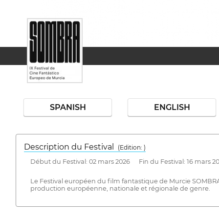
SPANISH
ENGLISH
Description du Festival
( Edition: )
Début du Festival: 02 mars 2026 Fin du Festival: 16 mars 2
Le Festival européen du film fantastique de Murcie SOMBRA est
production européenne, nationale et régionale de genre.