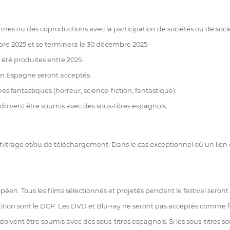
es ou des coproductions avec la participation de sociétés ou de soc
obre 2025 et se terminera le 30 décembre 2025.
r été produites entre 2025.
 en Espagne seront acceptés.
 fantastiques (horreur, science-fiction, fantastique).
doivent être soumis avec des sous-titres espagnols.
e filtrage et/ou de téléchargement. Dans le cas exceptionnel où un lien
en. Tous les films sélectionnés et projetés pendant le festival seront é
tition sont le DCP. Les DVD et Blu-ray ne seront pas acceptés comme f
ivent être soumis avec des sous-titres espagnols. Si les sous-titres son