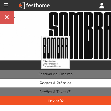
Festival de Cinema
Regras & Prêmios
Seções & Taxas (3)
Enviar