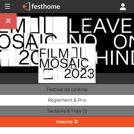
Festival de cinéma
Règlement & Prix
Sections & Frais (1)
Inscrire