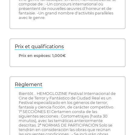
compose de : -Un concours international où
présentent de nouvelles œuvres d'horreur et de
fantaisie. -Un grand nombre d'activités parallèles
avec le genre.
Prix ​​et qualifications
Prix ​​en espèces: 1,000€
Règlement
Bientôt... HEMOGLOZINE Festival Internacional de
Cine de Terror y Fantástico de Ciudad Real es un
Festival especializado en los géneros de terror,
fantasía y ciencia ficción, de carácter competitivo.
1ª SECCIONES El Certamen consta de las
siguientes secciones : Cortometrajes (hasta 30
minutos), avec las temáticas anteriormente
descritas. 2ª NORMAS DE PARTICIPACIÓN Solo se
tendrán en consideración las obras que reúnan
las siguientes condiciones : - Se incluirán obras