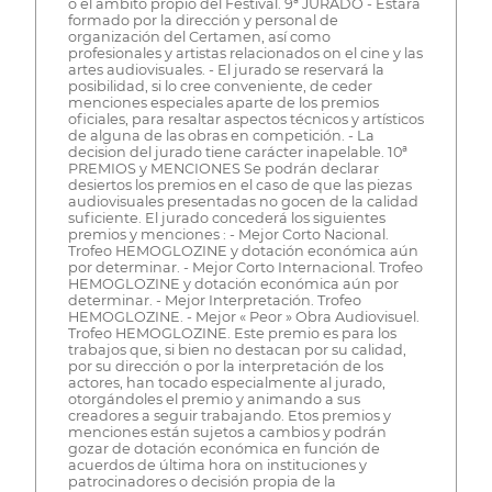
o el ámbito propio del Festival. 9ª JURADO - Estará
formado por la dirección y personal de
organización del Certamen, así como
profesionales y artistas relacionados on el cine y las
artes audiovisuales. - El jurado se reservará la
posibilidad, si lo cree conveniente, de ceder
menciones especiales aparte de los premios
oficiales, para resaltar aspectos técnicos y artísticos
de alguna de las obras en competición. - La
decision del jurado tiene carácter inapelable. 10ª
PREMIOS y MENCIONES Se podrán declarar
desiertos los premios en el caso de que las piezas
audiovisuales presentadas no gocen de la calidad
suficiente. El jurado concederá los siguientes
premios y menciones : - Mejor Corto Nacional.
Trofeo HEMOGLOZINE y dotación económica aún
por determinar. - Mejor Corto Internacional. Trofeo
HEMOGLOZINE y dotación económica aún por
determinar. - Mejor Interpretación. Trofeo
HEMOGLOZINE. - Mejor « Peor » Obra Audiovisuel.
Trofeo HEMOGLOZINE. Este premio es para los
trabajos que, si bien no destacan por su calidad,
por su dirección o por la interpretación de los
actores, han tocado especialmente al jurado,
otorgándoles el premio y animando a sus
creadores a seguir trabajando. Etos premios y
menciones están sujetos a cambios y podrán
gozar de dotación económica en función de
acuerdos de última hora on instituciones y
patrocinadores o decisión propia de la