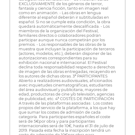
EXCLUSIVAMENTE de los géneros de terror,
fantasía y ciencia ficción, tanto en imagen real
como en animación. - Las obras en lengua
diferente al español deberán ir subtituladas en
español. Si no se cumple esta condición, la obra
quedará automáticamente descalificada. - Los
miembros de la organización del Festival,
familiares directos o colaboradores podrán
participar aunque nunca competirán por los
premios. - Los responsables de las obras de la
muestra que incluyan la participación de terceros
(actores, modelos, etc.), deberán disponer de las
autorizaciones correspondientes para su
exhibición nacional e internacional. El Festival
declina toda responsabilidad respecto a derechos
de imagen de las obras entregadas, recayendo en
los autores de dichas obras. 3ª PARTICIPANTES
Abierto a realizadores audiovisuales, aficionados
avec inquietudes cinematográficas, estudiantes
del área audiovisuel y publicitaria, mayores de
edad, productoras de cine y/o televisión, agencias
de publicidad, etc. 4ª COSTES DE PARTICIPACIÓN
A través de las plataformas asociadas : Los costes
propios del servicio de la plataforma, a los que hay
que sumar los costes de admisión de cada
categoría. Para participantes españoles el coste
será de 5€por obra y para participantes
internacionales será de 10€, hasta el 31 de julio de
2019. Pasada esta fecha la inscripción tendrá un
coste de admisión de 10€por obra para