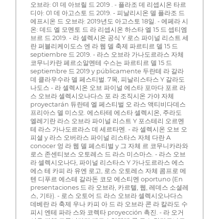
오브라: 01 데 아브릴 드 2019 . - 플라조 데 리셉시온 타르
디아: 01 데 아고스토 드 2019. - 피날리시온 델 플라조 드
에프시온 드 오브라: 2019년도 아고스토 18일. - 에페라 시
온: 데드 엘 모멘토 드 라 리셉시온 하스타 엘 15 드 셉티엠
브르 드 2019. - 라 셀렉시온 공식 Y 로스 파이널 리스트 세
란 퍼블리케이도스 엔 라 웹 델 축제 파르티르 델 15 드
septiembre 드 2019. - 라스 오브라 가나도르라스 자체
코무니카란 페르소알멘테 수스는 파르티르 델 15 드
septiembre 드 2019 y públicamente 두란테 라 갈라
데 클라우수라 델 페스티벌. 7목, 피날리스타스 Y 갈라도
나도스 - 라 셀렉시온 오브 파이널 에스타 포마다 포르 라
스 오브라 셀렉시오나다스 포 라 조직시온 가야 자체
proyectarán 듀란테 엘 페스티벌 오 라스 액티비다데스
프리아스 델 미스모. 에스타테 에스타 셀렉시온, 주라도
엘레기란 라스 오브라 파이널 리스트 Y 포스테리 오르멘
테 라스 가나도르라스 데 세르타멘. - 라 셀렉시온 오브 오
피셜 y 라스 오버라스 파이널 리스타스 자체 다란 A
conocer 엉 라 웹 델 페스티벌 y 그 자체 르 코무니카라와
로스 존센티보스 오토레스 드 라스 미스마스. - 라스 오브
라 셀렉시오나다, 파이널 리스타스 Y 가나도르라스 에스
에스 테 카피 라 유엔 로고, 로스 오토레스 자체 콤프로 메
텐 디푸르 에스테 갈라돈 코모 에스티멘 oportuno (En
presentaciones 드 라 오브라, 카르텔, 웹, 레데스 소셜레
스, 기타). - 로스 오토어 드 라스 오브라 셀렉시오나다스
데베란 라 축제 우나 카피 아 드 라 오브라 콘 라 칼라도 수
피시 엔테 파라 스와 코렉타 proyección 촉진. - 라 오거