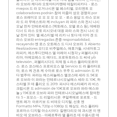
라 오브라 케다라 오토마티카멘테 데칼리피카다. - 로스
miepos 드 라 오거나시온 델 페스티벌, 오리엔트 오
colaboradores podrán 참여 아줌마 성모 경쟁의 por
로스 프레미오 오 오 오 오 오 오. - 로스 응답 드 라스 오브
라 드 라 무에스트라 케 incluyan 라 파라 스와 전시 나시
오날 전자 인테르세로스 (액토레스, 모델 로스 등), 데베란
디너 드 라스 오토 리시오네 대응 파라 스와 전시 나시 오
날 전자 인터. 엘 페스티벌 데 리카 나 토다 데 이마 겐 드
라스 오브라 entregadas 존중 responsabilidad,
recayendo 엔 로스 오토레스 드 디샤 오브라. 3. Abierto
Realizadores 오디오 비주얼레스, 애호가들, 시네마토그
라피카, 에스투디안테스 델 아레아 시청각 y 퍼블리시타
리아, 마에요레스 드 에다드, 프로듀토라스 드 씨네 y/o
televisión , 퍼블리시다드 의제 등 4 라스 플라타포르마
스: 로스 코스테스 프로피오스 델 Servicio 드 라 플라타포
마, 로스 케 건초 케 수마르 로스 우주 드 admisión 드 카
다 범주아. 파라는 에스파뇰레스 엘코스테 세라 드 5€포
르 오브라 이 파라는 인테르나시오날레스 세라 드 10€, 하
스타엘 31 데 훌리오 드 2019. 파사다 에스타페카 라 비스
크립시온 드 admisión de 10€포르 오브라 파라 에스파
뇰 y 15€포르 오브라 파라 인테르나시오날레스에 참여한
다. 5 ~ 포모스 - 드 리얼리시온: 쿠알퀴에르 포르토. - 드
엔트 레가: 아르키보 드 비데오 디지털, 선호 엔
Formatto MP4, 720p o 1080p 드 해상도. 라스 플라타
포르마스 디지털 아소시아다. 칼렌다리오 데 과시온 이 엔
바오 데 오브라스 - 아페르투라 델 플라조 데 수용시온 데