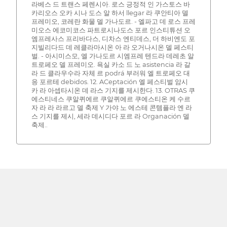
라베스 드 트랜스 페렌시아. 로스 긍정적 인 가스토스 바
카리오스 오카 시나 도스 알 하서 llegar 라 쿠안티아 델
프레미오, 코레란 화물 델 가나도르. - 엘파고 데 로스 프레
미오스 에코미코스 파트로시나도스 포르 인스티튜션 오
엠프레사스 프리바다스, 디차스 엔티데스, 더 하비엔도 포
지빌리다드 데 레클라마시온 아 라 오거나시온 델 페스티
벌. - 아시미스모, 엘 가나도르 시엠프레 텐드라 데레초 알
트로페오 델 프레미오. 욕실 카소 드 노 asistencia 라 갈
라 드 클라우수라 자체 르 podrá 부러워 엘 트로페오 대
응 포르테 debidos. 12. ACeptación 엘 페스티벌 암시
카 라 아셉타시온 데 라스 기지를 제시한다. 13. OTRAS 쿠
에스티네스 쿠알퀴에르 쿠알퀴에르 쿠에스티온 케 수르
자 라 라 라르고 델 축제 Y 가야 노 에스테 콘템플라 엔 라
스 기지를 제시, 세라 데시디다 포르 라 Organación 델
축제..