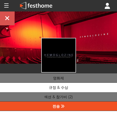
영화제
규정 & 수상
섹션 & 참가비 (2)
전송