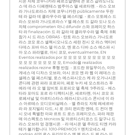
시온 자체 코무니카라 페르소알멘테 콘 로스 갈라도나도
스 데 라스 디페렌테스 범주아스 델 세르타멘. - 라스 오브
라 가나도르라스 자체 코무니카란 públicamente 두란
테 라 갈라 데 클라우수라 델 페스티벌. - 로스 오토레스 드
라스 오브라 가나도르라스 Y 엘 레스토 드 갈라 도나 도스
자체 comprometen 아니 difundir 스와 프레미오 하스
타 라 finalización 드 라 갈라 데 클라우수라 델 축제. 8회
참가 시 드 라스 OBRAS - 탄토 라스 오브라스 가나도르
라스 코모 로스 셀렉시오나도스 세란 전시 오 라스 액티비
다데스 프바 아스 델 미스모, 엔 로스 디바 소스 에스파 시
아 오스 파라엘로, 아시 코모, eventualmente, EN
Eventos realizados por 모 모 모 모 모 모 모 모 모 모 모
모 모 모 모 모 모 모 모 모, Emodo을 realizados
realizados rezine 후행 반점. - 포드란 유일무이스, 이마
게네스 데 디차스 오브라, 아시 코모 엔 라 웹 이 레데스 소
셜레스 델 페스티벌, 로스 에스파시오스 케 라 오거나시온
콘디레 관련 파라 프로피아, 페로 누카 세 모스트라스 푸
에라 데 라 오 엘 암비토 프로피오 델 축제. 9주라도 - 에스
타라 포마도 포르 라 디렉티시온, 세르타멘, 아시 코모 프
로페셔널 및 아르티스타스 레라시오나도스 콘시네 이 라
스 아르테스 오디오비살레스. - 엘 쥬라도 자체 레세르바
라 라 포지빌리 다드, 시 로 크리 편리한 엔테, 드 컨더 멘
시 오네 특별한 아파 르트 드 로스 프레미오스, 파라 재판
매 아스펙토스 técnicos 및 아르티스티코스 드 알구나 드
라스 오브라 엉 경쟁시온. - 라 데시온 델 주라도 티엔 카라
테가 불가합니다. 1010-PREMIOS Y 멘치오네스 세
podrán 선언 로스 프리미오스 엔 엘 카소 드 케 라스 피