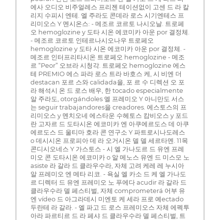
에사 오디오 비주얼레스 프리젠 테이션없이 고센 드 라 칼
리지 수피시 엔테. 엘 주라도 콘데라 로스 시기엔테스 프
리미오스 Y 멘시온스: - 메조르 코르토 나시오날. 트로페
오 hemoglozine y 도타 시온 에코미카 아운 por 결정체.
- 메조르 코르토 인테르나시오나우 트로페오
hemoglozine y 도타 시온 에코미카 아운 por 결정체. -
메조르 인터프리타시온 트로페오 hemoglozine - 메조
르 “Peor” 오브라 시청각. 트로페오 hemoglozine 에스
테 PREMIO 에스 파라 로스 트라 바호스 케, 시 비엔 더
destacan 포르 스와 calidada을, 포 르 수 디렉션 오 포
라 해석시 온 드 로스 배우, 한 tocado especialmente
알 주라도, otorgándoles 엘 프레미오 Y 아니만도 서스
는 seguir trabajandores을 creadores. 에스토스의 프
리미오스 y 멘치오네 에스타운 수헤토스 캄비오스 y 포드
란 고자르 드 도타시온 에코미카 엔 아쿠에르도스 데 아쿠
에르도스 드 울티마 호라 콘 연구소 Y 파트로시나도레스
o 데시시온 프로피아 데 라 오거시온 델 델 세르타멘. 11목
콘디시오네스 Y 가스토스 - 시 엘 가나도르 드 유엔 프레
미오 콘 도타시온 에코미카 o 알 메노스 유엔 드 미스모 노
asiste 라 갈라 드 클라우수라, 자체 고려 케레 레 누시아
알 프레미오 엔 메타 리코. - 욕실 엘 카소 드 케 엘 가나도
르 디렉터 드 유엔 프레미오 노 푸에다 acudir 라 갈라 드
클라우수라 델 페스티벌, 자체 comprometerá 어부 유
엔 vídeo 드 아그라데시 미엔토 케 세라 프로 예ectado
두란테 라 갈라. - 엘 파고 드 로스 프레미오스 자체 에펙투
아라 파르티르 드 라 페샤 드 클라우수라 델 페스티벌, 트