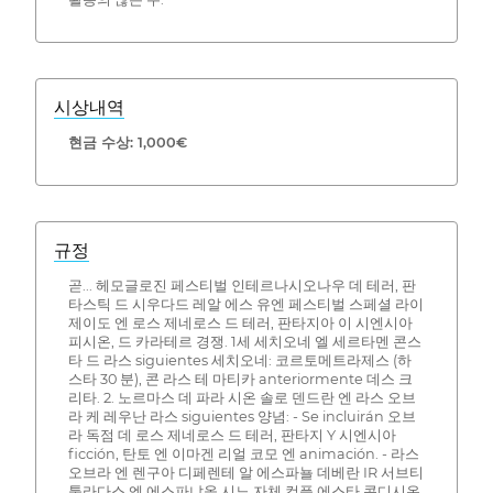
시상내역
현금 수상: 1,000€
규정
곧... 헤모글로진 페스티벌 인테르나시오나우 데 테러, 판
타스틱 드 시우다드 레알 에스 유엔 페스티벌 스페셜 라이
제이도 엔 로스 제네로스 드 테러, 판타지아 이 시엔시아
피시온, 드 카라테르 경쟁. 1세 세치오네 엘 세르타멘 콘스
타 드 라스 siguientes 세치오네: 코르토메트라제스 (하
스타 30 분), 콘 라스 테 마티카 anteriormente 데스 크
리타. 2. 노르마스 데 파라 시온 솔로 덴드란 엔 라스 오브
라 케 레우난 라스 siguientes 양념: - Se incluirán 오브
라 독점 데 로스 제네로스 드 테러, 판타지 Y 시엔시아
ficción, 탄토 엔 이마겐 리얼 코모 엔 animación. - 라스
오브라 엔 렌구아 디페렌테 알 에스파뇰 데베란 IR 서브티
툴라다스 엔 에스파냐올 시노 자체 컵플 에스타 콘디시온,