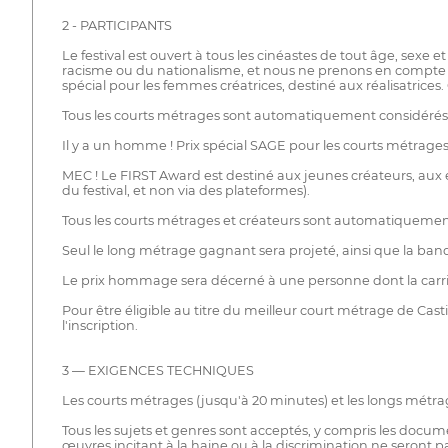
2 - PARTICIPANTS
Le festival est ouvert à tous les cinéastes de tout âge, sexe
racisme ou du nationalisme, et nous ne prenons en compte q
spécial pour les femmes créatrices, destiné aux réalisatrice
Tous les courts métrages sont automatiquement considérés 
Il y a un homme ! Prix spécial SAGE pour les courts métrages
MEC ! Le FIRST Award est destiné aux jeunes créateurs, aux é
du festival, et non via des plateformes).
Tous les courts métrages et créateurs sont automatiquement 
Seul le long métrage gagnant sera projeté, ainsi que la ban
Le prix hommage sera décerné à une personne dont la carriè
Pour être éligible au titre du meilleur court métrage de Casti
l'inscription.
3 — EXIGENCES TECHNIQUES
Les courts métrages (jusqu'à 20 minutes) et les longs métra
Tous les sujets et genres sont acceptés, y compris les documen
œuvres incitant à la haine ou à la discrimination ne seront p