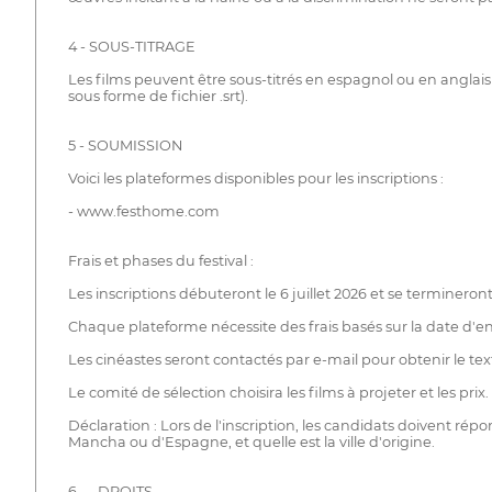
4 - SOUS-TITRAGE
Les films peuvent être sous-titrés en espagnol ou en anglais 
sous forme de fichier .srt).
5 - SOUMISSION
Voici les plateformes disponibles pour les inscriptions :
- www.festhome.com
Frais et phases du festival :
Les inscriptions débuteront le 6 juillet 2026 et se termineron
Chaque plateforme nécessite des frais basés sur la date d'ent
Les cinéastes seront contactés par e-mail pour obtenir le text
Le comité de sélection choisira les films à projeter et les pri
Déclaration : Lors de l'inscription, les candidats doivent répon
Mancha ou d'Espagne, et quelle est la ville d'origine.
6 — DROITS