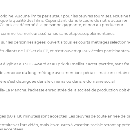
 et origine. Aucune limite par auteur pour les œuvres soumises. Nous ne
ue la qualité des films. Cependant, dans le cadre de notre action en 
s. Ce prix est décerné à la personne gagnante, et non au producteur.
comme les meilleurs scénarios, sans étapes supplémentaires.
 sur les personnes âgées, ouvert à tous les courts métrages sélectionn
tudiants de l'IES et du FP, et n'est ouvert qu'aux écoles participantes
éligibles au SDG Award et au prix du meilleur acteur/actrice, sans fra
de annonce du long métrage avec mention spéciale, mais un certain nomb
re s'est distinguée dans le cinéma ou dans le domaine social.
lla-La Mancha, l'adresse enregistrée de la société de production doit êtr
ges (60 à 130 minutes) sont acceptés. Les œuvres de toute année de pr
taires et l'art vidéo, mais les œuvres à vocation sociale seront appréci
as acceptées.