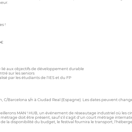
neur.
s !
0€
 lié aux objectifs de développement durable
ré sur les seniors
sé par les étudiants de l'IES et du FP
Joven, C/Barcelona s/n à Ciudad Real (Espagne). Les dates peuvent chang
illerons MAN ! HUB, un événement de réseautage industriel où les cin
métrage doit être présent, sauf s'il s'agit d'un court métrage interna
 la disponibilité du budget, le festival fournira le transport, l'héberg