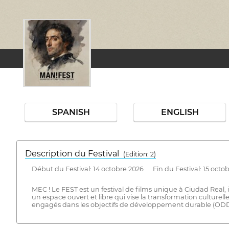
SPANISH
ENGLISH
Description du Festival
( Edition: 2)
Début du Festival: 14 octobre 2026 Fin du Festival: 15 octo
MEC ! Le FEST est un festival de films unique à Ciudad Real, i
un espace ouvert et libre qui vise la transformation culturelle 
engagés dans les objectifs de développement durable (ODD), 