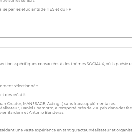
ré sur les seniors
sé par les étudiants de l'IES et du FP
ctions spécifiques consacrées à des thèmes SOCIAUX, où la poésie ren
usement sélectionnée
t des créatifs
n Creator, MAN ! SAGE, Acting...) sans frais supplémentaires.
réalisateur, Daniel Chamorro, a remporté près de 200 prix dans des festiv
Javier Bardem et Antonio Banderas.
ssédant une vaste expérience en tant qu'acteur/réalisateur et organisat