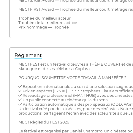
MEC ! SAGE Award — Trophée du meilleur court métrage cent
MEC ! FIRST Award — Trophée du meilleur court métrage réali
Trophée du meilleur acteur
Trophée de la meilleure actrice
Prix hommage — Trophée
Règlement
MEC ! FEST est un festival d'œuvres à THÈME OUVERT et de se
Manrique et de ses célèbres « Coplas ».
POURQUOI SOUMETTRE VOTRE TRAVAIL À MAN ! FÊTE ?
✔ Exposition internationale au sein d'une sélection soigne
✔ Prix en espèces (1 250€) + ? ? ? ? trophées + lauriers officiels
✔ Réseautage professionnel (MAN ! HUB) avec des cinéastes e
✔ Un public connecté au cinéma qui a du sens
✔ Participation automatique à des prix spéciaux (ODD, Woma
Un festival créé par des cinéastes, pour des cinéastes. Notre 
productions, partageant l'écran avec des acteurs tels que 
MEC ! Règles du FEST 2026
Le festival est organisé par Daniel Chamorro, un cinéaste po