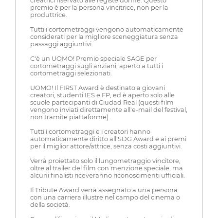
creatrici riservato alle registe donne. Questo
premio è per la persona vincitrice, non per la
produttrice.
Tutti i cortometraggi vengono automaticamente
considerati per la migliore sceneggiatura senza
passaggi aggiuntivi.
C'è un UOMO! Premio speciale SAGE per
cortometraggi sugli anziani, aperto a tutti i
cortometraggi selezionati.
UOMO! Il FIRST Award è destinato a giovani
creatori, studenti IES e FP, ed è aperto solo alle
scuole partecipanti di Ciudad Real (questi film
vengono inviati direttamente all'e-mail del festival,
non tramite piattaforme).
Tutti i cortometraggi e i creatori hanno
automaticamente diritto all'SDG Award e ai premi
per il miglior attore/attrice, senza costi aggiuntivi.
Verrà proiettato solo il lungometraggio vincitore,
oltre al trailer del film con menzione speciale, ma
alcuni finalisti riceveranno riconoscimenti ufficiali.
Il Tribute Award verrà assegnato a una persona
con una carriera illustre nel campo del cinema o
della società.