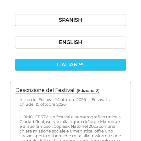
SPANISH
ENGLISH
ITALIAN
ML
Descrizione del Festival
( Edizione: 2)
Inizio del Festival: 14 ottobre 2026 Festival si
chiude: 15 ottobre 2026
UOMO! FEST è un festival cinematografico unico a
Ciudad Real, ispirato alla figura di Jorge Manrique
e al suo famoso «Coplas». Nato nel 2025 con una
chiara missione sociale e umanistica, offre uno
spazio aperto e libero che mira alla trasformazione
culturale della città, promuovendo l'uguaglianza e