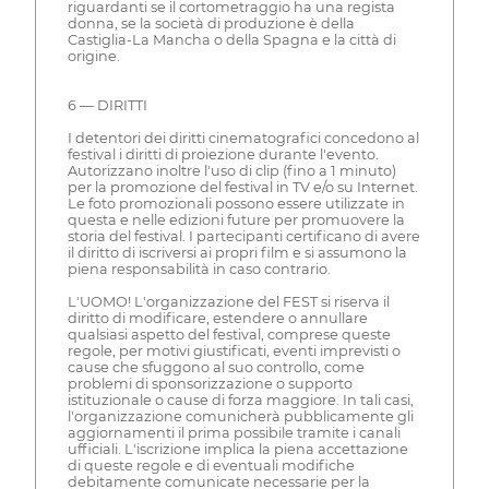
riguardanti se il cortometraggio ha una regista
donna, se la società di produzione è della
Castiglia-La Mancha o della Spagna e la città di
origine.
6 — DIRITTI
I detentori dei diritti cinematografici concedono al
festival i diritti di proiezione durante l'evento.
Autorizzano inoltre l'uso di clip (fino a 1 minuto)
per la promozione del festival in TV e/o su Internet.
Le foto promozionali possono essere utilizzate in
questa e nelle edizioni future per promuovere la
storia del festival. I partecipanti certificano di avere
il diritto di iscriversi ai propri film e si assumono la
piena responsabilità in caso contrario.
L'UOMO! L'organizzazione del FEST si riserva il
diritto di modificare, estendere o annullare
qualsiasi aspetto del festival, comprese queste
regole, per motivi giustificati, eventi imprevisti o
cause che sfuggono al suo controllo, come
problemi di sponsorizzazione o supporto
istituzionale o cause di forza maggiore. In tali casi,
l'organizzazione comunicherà pubblicamente gli
aggiornamenti il prima possibile tramite i canali
ufficiali. L'iscrizione implica la piena accettazione
di queste regole e di eventuali modifiche
debitamente comunicate necessarie per la