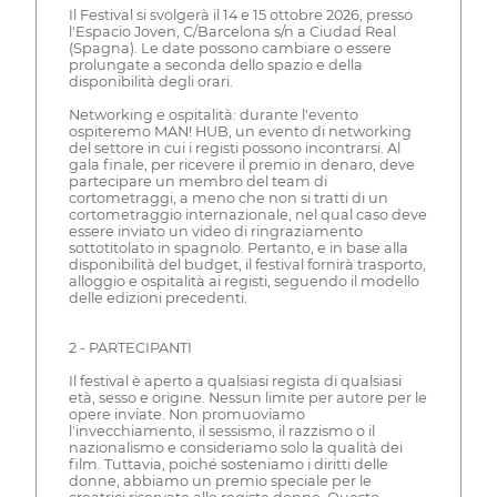
Il Festival si svolgerà il 14 e 15 ottobre 2026, presso
l'Espacio Joven, C/Barcelona s/n a Ciudad Real
(Spagna). Le date possono cambiare o essere
prolungate a seconda dello spazio e della
disponibilità degli orari.
Networking e ospitalità: durante l'evento
ospiteremo MAN! HUB, un evento di networking
del settore in cui i registi possono incontrarsi. Al
gala finale, per ricevere il premio in denaro, deve
partecipare un membro del team di
cortometraggi, a meno che non si tratti di un
cortometraggio internazionale, nel qual caso deve
essere inviato un video di ringraziamento
sottotitolato in spagnolo. Pertanto, e in base alla
disponibilità del budget, il festival fornirà trasporto,
alloggio e ospitalità ai registi, seguendo il modello
delle edizioni precedenti.
2 - PARTECIPANTI
Il festival è aperto a qualsiasi regista di qualsiasi
età, sesso e origine. Nessun limite per autore per le
opere inviate. Non promuoviamo
l'invecchiamento, il sessismo, il razzismo o il
nazionalismo e consideriamo solo la qualità dei
film. Tuttavia, poiché sosteniamo i diritti delle
donne, abbiamo un premio speciale per le