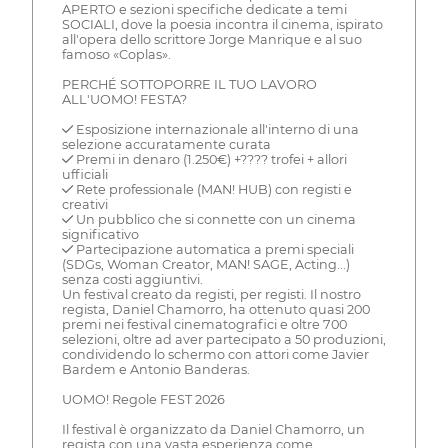
APERTO e sezioni specifiche dedicate a temi
SOCIALI, dove la poesia incontra il cinema, ispirato
all'opera dello scrittore Jorge Manrique e al suo
famoso «Coplas».
PERCHÉ SOTTOPORRE IL TUO LAVORO
ALL'UOMO! FESTA?
✔ Esposizione internazionale all'interno di una
selezione accuratamente curata
✔ Premi in denaro (1.250€) +???? trofei + allori
ufficiali
✔ Rete professionale (MAN! HUB) con registi e
creativi
✔ Un pubblico che si connette con un cinema
significativo
✔ Partecipazione automatica a premi speciali
(SDGs, Woman Creator, MAN! SAGE, Acting...)
senza costi aggiuntivi.
Un festival creato da registi, per registi. Il nostro
regista, Daniel Chamorro, ha ottenuto quasi 200
premi nei festival cinematografici e oltre 700
selezioni, oltre ad aver partecipato a 50 produzioni,
condividendo lo schermo con attori come Javier
Bardem e Antonio Banderas.
UOMO! Regole FEST 2026
Il festival è organizzato da Daniel Chamorro, un
regista con una vasta esperienza come