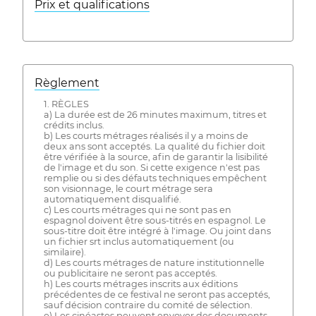
Prix ​​et qualifications
Règlement
1. RÈGLES
a) La durée est de 26 minutes maximum, titres et
crédits inclus.
b) Les courts métrages réalisés il y a moins de
deux ans sont acceptés. La qualité du fichier doit
être vérifiée à la source, afin de garantir la lisibilité
de l'image et du son. Si cette exigence n'est pas
remplie ou si des défauts techniques empêchent
son visionnage, le court métrage sera
automatiquement disqualifié.
c) Les courts métrages qui ne sont pas en
espagnol doivent être sous-titrés en espagnol. Le
sous-titre doit être intégré à l'image. Ou joint dans
un fichier srt inclus automatiquement (ou
similaire).
d) Les courts métrages de nature institutionnelle
ou publicitaire ne seront pas acceptés.
h) Les courts métrages inscrits aux éditions
précédentes de ce festival ne seront pas acceptés,
sauf décision contraire du comité de sélection.
e) Les cinéastes peuvent envoyer des documents