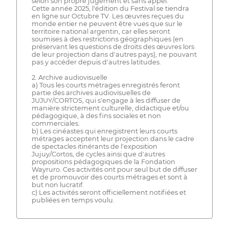
selon son propre jugement et sans appel.
Cette année 2025, l'édition du Festival se tiendra
en ligne sur Octubre TV. Les œuvres reçues du
monde entier ne peuvent être vues que sur le
territoire national argentin, car elles seront
soumises à des restrictions géographiques (en
préservant les questions de droits des œuvres lors
de leur projection dans d'autres pays), ne pouvant
pas y accéder depuis d'autres latitudes.
2. Archive audiovisuelle
a) Tous les courts métrages enregistrés feront
partie des archives audiovisuelles de
JUJUY/CORTOS, qui s'engage à les diffuser de
manière strictement culturelle, didactique et/ou
pédagogique, à des fins sociales et non
commerciales.
b) Les cinéastes qui enregistrent leurs courts
métrages acceptent leur projection dans le cadre
de spectacles itinérants de l'exposition
Jujuy/Cortos, de cycles ainsi que d'autres
propositions pédagogiques de la Fondation
Wayruro. Ces activités ont pour seul but de diffuser
et de promouvoir des courts métrages et sont à
but non lucratif.
c) Les activités seront officiellement notifiées et
publiées en temps voulu.