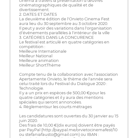
cinéma à travers la présentation d'œuvres
cinématographiques de qualité et de
divertissement.
2. DATES ET DATES
La deuxième édition de l'Orvieto Cinema Fest
aura lieu du 30 septembre au 3 octobre 2020.
Il peut y avoir des variations dans l'organisation
d'événements parallèles à l'intérieur de la ville
3. CATÉORES DANS LA CONCURENCE
Le festival est articulé en quatre catégories en
compétition :
Meilleure Internationale
Meilleur National
Meilleure animation
Meilleur ShortThème
Compte tenu de la collaboration avec l'association
Apertamente Orvieto, le thème de l'année sera
celui traité lors du Festival du Dialogue 2020 :
Technologie.
Il y a un prix en espèces de 500,00 €pour les
quatre catégories et il y aura des mentions
spéciales qui seront annoncées.
4. Règlementsur les courts métrages
Les candidatures sont ouvertes du 30 janvier au 15
juin 2020.
Des frais de 10,00 €(dix euros) doivent être payés
par PayPal (http://paypal.me/orvietocinemafest/10
ou stefaniafausto@gmail.com) ou IBAN :