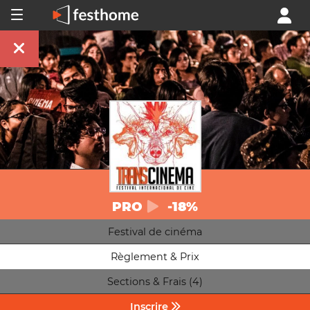
PRO
-18%
Festival de cinéma
Règlement & Prix
Sections & Frais (4)
Inscrire