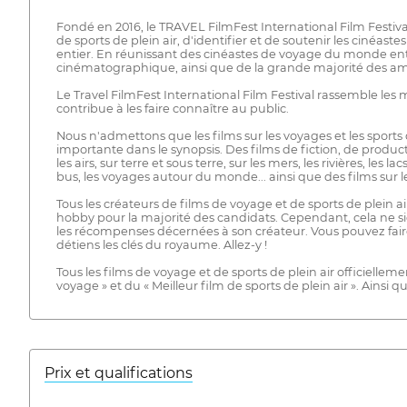
Fondé en 2016, le TRAVEL FilmFest International Film Festiv
de sports de plein air, d'identifier et de soutenir les cinéa
entier. En réunissant des cinéastes de voyage du monde enti
cinématographique, ainsi que de la grande majorité des ama
Le Travel FilmFest International Film Festival rassemble les m
contribue à les faire connaître au public.
Nous n'admettons que les films sur les voyages et les sports d
importante dans le synopsis. Des films de fiction, de product
les airs, sur terre et sous terre, sur les mers, les rivières, le
bus, les voyages autour du monde... ainsi que des films sur l
Tous les créateurs de films de voyage et de sports de plein a
hobby pour la majorité des candidats. Cependant, cela ne sig
les récompenses décernées à son créateur. Vous pouvez fair
détiens les clés du royaume. Allez-y !
Tous les films de voyage et de sports de plein air officielleme
voyage » et du « Meilleur film de sports de plein air ». Ains
Prix ​​et qualifications