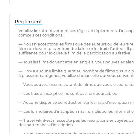
Règlement
Veuillez lire attentivement ces règles et règlements d'inscr
compris ces conditions.
— Nous n'acceptons les films que des auteurs ou de leurs repr
film ne doivent pas enfreindre la loi sur le droit d'auteur. I
suffisante pour exclure le film de la participation au festival.
— Tous les films doivent être en anglais. Vous pouvez égalemen
— Il n'y a aucune limite quant au nombre de films qu'un cin
à plusieurs catégories, veuillez choisir celle qui vous convient
— Vous pouvez inscrire autant de films que vous le souhaitez,
— Les frais d'inscription ne sont pas remboursables.
— Aucune dispense ou réduction sur les frais d'inscription n'e
— Les formulaires d'inscription mal remplis ou les informati
— Travel FilmFest n'accepte pas les inscriptions envoyées par
des partenaires d'inscription.
— N'envoyez pas de dossier de presse ou d'autres supports à