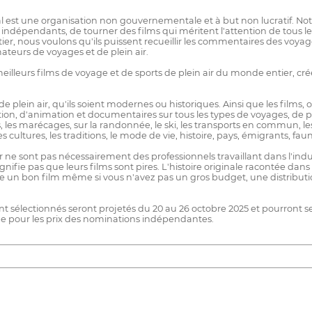
al est une organisation non gouvernementale et à but non lucratif. Not
stes indépendants, de tourner des films qui méritent l'attention de tou
er, nous voulons qu'ils puissent recueillir les commentaires des voya
teurs de voyages et de plein air.
eilleurs films de voyage et de sports de plein air du monde entier, créé
e plein air, qu'ils soient modernes ou historiques. Ainsi que les films,
ion, d'animation et documentaires sur tous les types de voyages, de pl
s lacs, les marécages, sur la randonnée, le ski, les transports en commun, l
es cultures, les traditions, le mode de vie, histoire, pays, émigrants, 
ir ne sont pas nécessairement des professionnels travaillant dans l'ind
nifie pas que leurs films sont pires. L'histoire originale racontée dan
e un bon film même si vous n'avez pas un gros budget, une distribut
nt sélectionnés seront projetés du 20 au 26 octobre 2025 et pourront se b
i que pour les prix des nominations indépendantes.