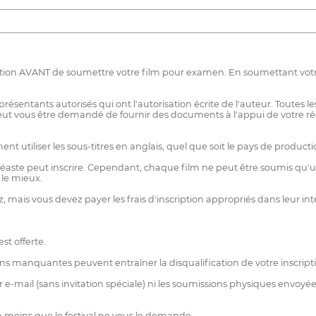
iption AVANT de soumettre votre film pour examen. En soumettant votre 
ésentants autorisés qui ont l'autorisation écrite de l'auteur. Toutes le
l peut vous être demandé de fournir des documents à l'appui de votre réc
t utiliser les sous-titres en anglais, quel que soit le pays de producti
éaste peut inscrire. Cependant, chaque film ne peut être soumis qu'une
 le mieux.
 mais vous devez payer les frais d'inscription appropriés dans leur in
st offerte.
ons manquantes peuvent entraîner la disqualification de votre inscript
 e-mail (sans invitation spéciale) ni les soumissions physiques envoyées
 moins que le festival ne vous le demande.