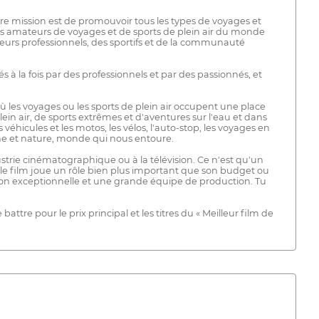
re mission est de promouvoir tous les types de voyages et
s les amateurs de voyages et de sports de plein air du monde
geurs professionnels, des sportifs et de la communauté
s à la fois par des professionnels et par des passionnés, et
 où les voyages ou les sports de plein air occupent une place
ein air, de sports extrêmes et d'aventures sur l'eau et dans
es véhicules et les motos, les vélos, l'auto-stop, les voyages en
faune et nature, monde qui nous entoure.
ustrie cinématographique ou à la télévision. Ce n'est qu'un
s le film joue un rôle bien plus important que son budget ou
ion exceptionnelle et une grande équipe de production. Tu
attre pour le prix principal et les titres du « Meilleur film de