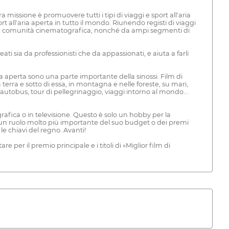
issione è promuovere tutti i tipi di viaggi e sport all'aria
rt all'aria aperta in tutto il mondo. Riunendo registi di viaggi
dalla comunità cinematografica, nonché da ampi segmenti di
eati sia da professionisti che da appassionati, e aiuta a farli
'aria aperta sono una parte importante della sinossi. Film di
 terra e sotto di essa, in montagna e nelle foreste, su mari,
in autobus, tour di pellegrinaggio, viaggi intorno al mondo...
grafica o in televisione. Questo è solo un hobby per la
oca un ruolo molto più importante del suo budget o dei premi
e chiavi del regno. Avanti!
re per il premio principale e i titoli di «Miglior film di