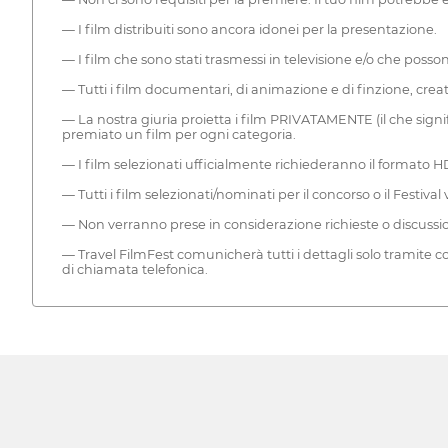
— I film distribuiti sono ancora idonei per la presentazione.
— I film che sono stati trasmessi in televisione e/o che poss
— Tutti i film documentari, di animazione e di finzione, creat
— La nostra giuria proietta i film PRIVATAMENTE (il che signi
premiato un film per ogni categoria.
— I film selezionati ufficialmente richiederanno il formato HD
— Tutti i film selezionati/nominati per il concorso o il Festival
— Non verranno prese in considerazione richieste o discussioni 
— Travel FilmFest comunicherà tutti i dettagli solo tramite com
di chiamata telefonica.