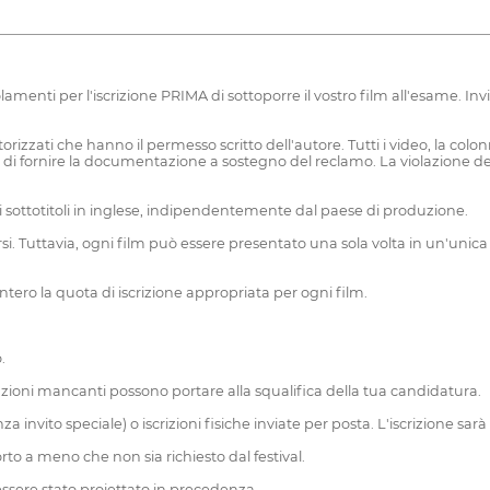
ti per l'iscrizione PRIMA di sottoporre il vostro film all'esame. Inviand
rizzati che hanno il permesso scritto dell'autore. Tutti i video, la colon
to di fornire la documentazione a sostegno del reclamo. La violazione de
za i sottotitoli in inglese, indipendentemente dal paese di produzione.
i. Tuttavia, ogni film può essere presentato una sola volta in un'unica ca
intero la quota di iscrizione appropriata per ogni film.
.
azioni mancanti possono portare alla squalifica della tua candidatura.
a invito speciale) o iscrizioni fisiche inviate per posta. L'iscrizione sarà
to a meno che non sia richiesto dal festival.
essere stato proiettato in precedenza.