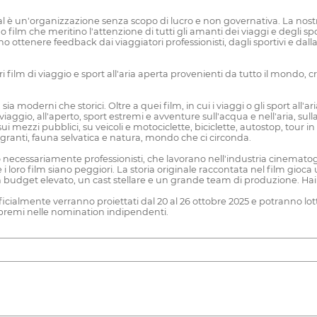
 è un'organizzazione senza scopo di lucro e non governativa. La nostra m
 film che meritino l'attenzione di tutti gli amanti dei viaggi e degli spo
no ottenere feedback dai viaggiatori professionisti, dagli sportivi e 
ri film di viaggio e sport all'aria aperta provenienti da tutto il mondo, cr
sia moderni che storici. Oltre a quei film, in cui i viaggi o gli sport all
ggio, all'aperto, sport estremi e avventure sull'acqua e nell'aria, sulla
, sui mezzi pubblici, su veicoli e motociclette, biciclette, autostop, tour 
, emigranti, fauna selvatica e natura, mondo che ci circonda.
sono necessariamente professionisti, che lavorano nell'industria cinemato
e i loro film siano peggiori. La storia originale raccontata nel film gi
 budget elevato, un cast stellare e un grande team di produzione. Hai l
ufficialmente verranno proiettati dal 20 al 26 ottobre 2025 e potranno lotta
 i premi nelle nomination indipendenti.