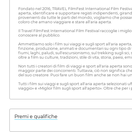
Fondato nel 2016, TRAVEL FilmFest International Film Festival
aperta, identificare e supportare registi indipendenti, girando
provenienti da tutte le parti del mondo, vogliamo che possa
coloro che amano viaggiare e stare all'aria aperta.
Il Travel FilmFest International Film Festival raccoglie i miglio
conoscere al pubblico.
Ammettiamo solo i film sui viaggi e sugli sport all'aria aperta, 
finzione, produzione, animati e documentari su ogni tipo di via
fiumi, laghi, paludi, sull'escursionismo, sul trekking sugli sci
oltre a film su culture, tradizioni, stile di vita, storia, paesi
Non tutti i creatori di film di viaggi e sport all'aria aperta 
maggior parte dei concorrenti. Tuttavia, ciò non significa ch
del suo creatore. Puoi fare un buon film anche se non hai un
Tutti i film sui viaggi e sugli sport all'aria aperta selezionati 
viaggio» e «Miglior film sugli sport all'aperto». Oltre che per
Premi e qualifiche