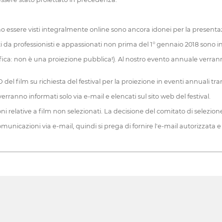
ono essere visti integralmente online sono ancora idonei per la presenta
i da professionisti e appassionati non prima del 1° gennaio 2018 sono in
fica: non è una proiezione pubblica!). Al nostro evento annuale verranno
 del film su richiesta del festival per la proiezione in eventi annuali 
 verranno informati solo via e-mail e elencati sul sito web del festival.
relative a film non selezionati. La decisione del comitato di selezione d
unicazioni via e-mail, quindi si prega di fornire l'e-mail autorizzata e 