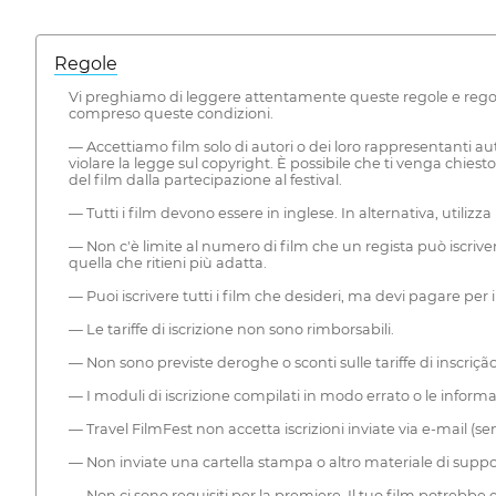
Regole
Vi preghiamo di leggere attentamente queste regole e regolamen
compreso queste condizioni.
— Accettiamo film solo di autori o dei loro rappresentanti auto
violare la legge sul copyright. È possibile che ti venga chies
del film dalla partecipazione al festival.
— Tutti i film devono essere in inglese. In alternativa, utiliz
— Non c'è limite al numero di film che un regista può iscrivers
quella che ritieni più adatta.
— Puoi iscrivere tutti i film che desideri, ma devi pagare per 
— Le tariffe di iscrizione non sono rimborsabili.
— Non sono previste deroghe o sconti sulle tariffe di inscrição
— I moduli di iscrizione compilati in modo errato o le inform
— Travel FilmFest non accetta iscrizioni inviate via e-mail (senz
— Non inviate una cartella stampa o altro materiale di suppor
— Non ci sono requisiti per la premiere. Il tuo film potrebbe 