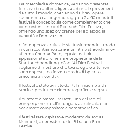
Da mercoledì a domenica, verranno presentati
film assistiti dall'intelligenza artificiale provenienti
da tutto il mondo, che vanno da brevi opere
sperimentali a lungometraggi da 5 a 60 minuti. Il
festival è concepito sia come complemento che
come estensione del Biberach Film Festival,
offrendo uno spazio vibrante per il dialogo, la
curiosità e l'innovazione.
«L'intelligenza artificiale sta trasformando il modo
in cui raccontiamo storie a un ritmo straordinario»,
afferma Corinna Palm, regista teatrale,
appassionata di cinema e proprietaria della
Stadtbuchhandlung. «Con l'AI Film Festival,
vogliamo dimostrare che tecnologia e arte non
sono opposti, ma forze in grado di ispirarsi e
arricchirsi a vicenda».
Il festival è stato avviato da Palm insieme a Uli
Stöckle, produttore cinematografico e regista.
Il curatore è Marcel Barsotti, uno dei registi
europei pionieri dell'intelligenza artificiale e un
acclamato compositore cinematografico.
Il festival sarà ospitato e moderato da Tobias
Meinhold, ex presidente del Biberach Film
Festival.