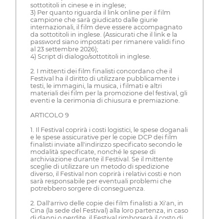
sottotitoli in cinese e in inglese;
3) Per quanto riguarda il link online per il film
campione che sarà giudicato dalle giurie
internazionali, il film deve essere accompagnato
da sottotitoli in inglese. (Assicurati che il link e la
password siano impostati per rimanere validi fino
al 23 settembre 2026);
4) Script di dialogo/sottotitoli in inglese.
2. I mittenti dei film finalisti concordano che il
Festival ha il diritto di utilizzare pubblicamente i
testi, le immagini, la musica, i filmati e altri
materiali dei film per la promozione del festival, gli
eventi e la cerimonia di chiusura e premiazione.
ARTICOLO 9
1. Il Festival coprirà i costi logistici, le spese doganali
e le spese assicurative per le copie DCP dei film
finalisti inviate all'indirizzo specificato secondo le
modalità specificate, nonché le spese di
archiviazione durante il Festival. Se il mittente
sceglie di utilizzare un metodo di spedizione
diverso, il Festival non coprirà i relativi costi e non
sarà responsabile per eventuali problemi che
potrebbero sorgere di conseguenza.
2. Dall'arrivo delle copie dei film finalisti a Xi'an, in
Cina (la sede del Festival) alla loro partenza, in caso
di danni o perdite, il Festival rimborserà il costo di