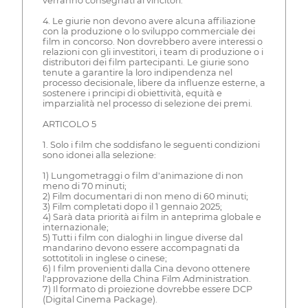
verranno consegnati ai vincitori.
4. Le giurie non devono avere alcuna affiliazione
con la produzione o lo sviluppo commerciale dei
film in concorso. Non dovrebbero avere interessi o
relazioni con gli investitori, i team di produzione o i
distributori dei film partecipanti. Le giurie sono
tenute a garantire la loro indipendenza nel
processo decisionale, libere da influenze esterne, a
sostenere i principi di obiettività, equità e
imparzialità nel processo di selezione dei premi.
ARTICOLO 5
1. Solo i film che soddisfano le seguenti condizioni
sono idonei alla selezione:
1) Lungometraggi o film d'animazione di non
meno di 70 minuti;
2) Film documentari di non meno di 60 minuti;
3) Film completati dopo il 1 gennaio 2025;
4) Sarà data priorità ai film in anteprima globale e
internazionale;
5) Tutti i film con dialoghi in lingue diverse dal
mandarino devono essere accompagnati da
sottotitoli in inglese o cinese;
6) I film provenienti dalla Cina devono ottenere
l'approvazione della China Film Administration.
7) Il formato di proiezione dovrebbe essere DCP
(Digital Cinema Package).