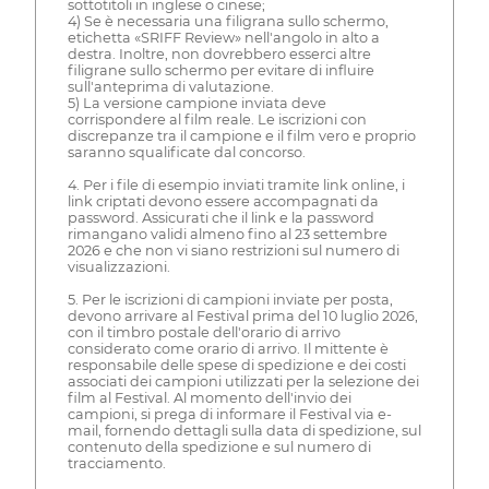
sottotitoli in inglese o cinese;
4) Se è necessaria una filigrana sullo schermo,
etichetta «SRIFF Review» nell'angolo in alto a
destra. Inoltre, non dovrebbero esserci altre
filigrane sullo schermo per evitare di influire
sull'anteprima di valutazione.
5) La versione campione inviata deve
corrispondere al film reale. Le iscrizioni con
discrepanze tra il campione e il film vero e proprio
saranno squalificate dal concorso.
4. Per i file di esempio inviati tramite link online, i
link criptati devono essere accompagnati da
password. Assicurati che il link e la password
rimangano validi almeno fino al 23 settembre
2026 e che non vi siano restrizioni sul numero di
visualizzazioni.
5. Per le iscrizioni di campioni inviate per posta,
devono arrivare al Festival prima del 10 luglio 2026,
con il timbro postale dell'orario di arrivo
considerato come orario di arrivo. Il mittente è
responsabile delle spese di spedizione e dei costi
associati dei campioni utilizzati per la selezione dei
film al Festival. Al momento dell'invio dei
campioni, si prega di informare il Festival via e-
mail, fornendo dettagli sulla data di spedizione, sul
contenuto della spedizione e sul numero di
tracciamento.