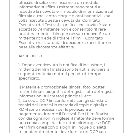
ufficiale di selezione insieme a un modulo
informativo sul film. I mittenti sono tenuti a
rispedire la ricevuta e il modulo di informazioni sul
film via e-mail entro cinque giorni lavorativi. Una
volta ricevuta questa ricevuta dal Comitato
Esecutivo del Festival, significa che l'invito è stato
accettato. Al mittente non è consentito ritirare
unilateralmente il film per nessun motivo. Se un
mittente richiede di ritirare il film, il Comitato
Esecutivo ha l'autorità di decidere se accettare in
base alle circostanze effettive.
ARTICOLO 8
1. Dopo aver ricevuto la notifica di inclusione, i
mittenti dei film finalisti sono tenuti a iscriversi ai
seguenti materiali entro il periodo di tempo
specificato:
1) Materiale promozionale: sinossi, foto, poster,
trailer, filmati, biografia del regista, foto del regista,
informazioni sui creatori principali, ecc.;
2) La copia DCP (in conformità con gli standard
tecnici del Festival in materia di copie digitali) e
KDM sono necessari per le proiezioni a
pagamento durante il Festival. Per i film finalisti
con dialoghi non in inglese, il mittente deve fornire
una copia completa dei sottotitoli in inglese DCP.
Per i film cinesi con dialoghi in lingue o dialetti
minoritari, il mittente deve fornire un DCP con