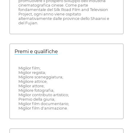
promuovere il prospero sviluppo dell'industria
cinematografica cinese. Come parte
fondamentale del Silk Road Film and Television
Project, ogni anno viene ospitato
alternativamente dalle province dello Shaanxi e
del Fujian.
Premi e qualifiche
Miglior film;
Miglior regista;
Migliore sceneggiatura;
Migliore attrice;
Miglior attore;
Migliore fotografia;
Miglior contributo artistico;
Premio della giuria;
Miglior film documentario;
Miglior film d'animazione.