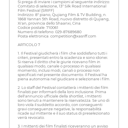
Si prega di inviare i campioni al seguente indirizzo:
Comitato di selezione, 13° Silk Road International
Film Festival (SRIFF)
Indirizzo: 8° piano, Qujiang Film & TV Building, n.
1868 Yannan 5th Road, nuovo distretto di Qujiang,
Xi'an, provincia dello Shaanxi, Cina
Codice postale: 710061
Numero di telefono: 029-87689680
Posta elettronica: competition@xasriff.com
ARTICOLO 7
1. Il Festival giudicherà i film che soddisfano tutti i
criteri, presentati entro la scadenza e sono idonei.
Si riserva il diritto che le giurie ricevano film in
qualsiasi modo, canale o processo in qualsiasi
momento, inclusi modi, canali o processi non
specificati nel presente documento. Il Festival ha
piena autonomia nel giudicare e selezionare i film.
2. Lo staff del Festival contatterà i mittenti dei film
finalisti per informarli della loro inclusione. Prima
dell'annuncio ufficiale della shortlist, i mittenti
sono tenuti a mantenere la riservatezza. Se uno di
loro viola il suddetto accordo, con conseguenti
gravi conseguenze negative, la responsabilità
ricade sul mittente e il suo status di preselezionato
verrà revocato.
3. I mittenti dei film finalisti riceveranno un avviso