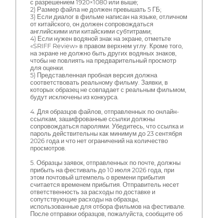
с разрешением 1920×1080 или выше;
2) Размер файла не должен превышать 5 ГБ;
3) Если диалог в фильме написан на языке, отличном
от китайского, он должен сопровождаться
английскими или китайскими субтитрами;
4) Если нужен водяной знак на экране, отметьте
«SRIFF Review» в правом верхнем углу. Кроме того,
на экране не должно быть других водяных знаков,
чтобы не повлиять на предварительный просмотр
для оценки.
5) Представленная пробная версия должна
соответствовать реальному фильму. Заявки, в
которых образец не совпадает с реальным фильмом,
будут исключены из конкурса.
4. Для образцов файлов, отправленных по онлайн-
ссылкам, зашифрованные ссылки должны
сопровождаться паролями. Убедитесь, что ссылка и
пароль действительны как минимум до 23 сентября
2026 года и что нет ограничений на количество
просмотров.
5. Образцы заявок, отправленных по почте, должны
прибыть на фестиваль до 10 июля 2026 года, при
этом почтовый штемпель о времени прибытия
считается временем прибытия. Отправитель несет
ответственность за расходы по доставке и
сопутствующие расходы на образцы,
использованные для отбора фильмов на фестивале.
После отправки образцов, пожалуйста, сообщите об