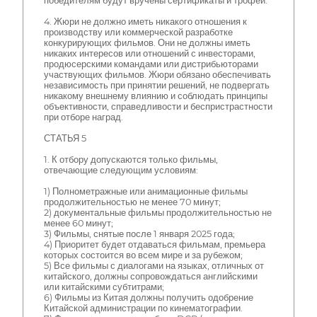
победителям будут вручены сертификаты и трофеи.
4. Жюри не должно иметь никакого отношения к
производству или коммерческой разработке
конкурирующих фильмов. Они не должны иметь
никаких интересов или отношений с инвесторами,
продюсерскими командами или дистрибьюторами
участвующих фильмов. Жюри обязано обеспечивать
независимость при принятии решений, не подвергать
никакому внешнему влиянию и соблюдать принципы
объективности, справедливости и беспристрастности
при отборе наград.
СТАТЬЯ 5
1. К отбору допускаются только фильмы,
отвечающие следующим условиям:
1) Полнометражные или анимационные фильмы
продолжительностью не менее 70 минут;
2) документальные фильмы продолжительностью не
менее 60 минут;
3) Фильмы, снятые после 1 января 2025 года;
4) Приоритет будет отдаваться фильмам, премьера
которых состоится во всем мире и за рубежом;
5) Все фильмы с диалогами на языках, отличных от
китайского, должны сопровождаться английскими
или китайскими субтитрами;
6) Фильмы из Китая должны получить одобрение
Китайской администрации по кинематографии.