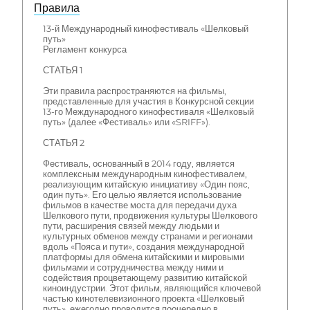
Правила
13-й Международный кинофестиваль «Шелковый
путь»
Регламент конкурса
СТАТЬЯ 1
Эти правила распространяются на фильмы,
представленные для участия в Конкурсной секции
13-го Международного кинофестиваля «Шелковый
путь» (далее «Фестиваль» или «SRIFF»).
СТАТЬЯ 2
Фестиваль, основанный в 2014 году, является
комплексным международным кинофестивалем,
реализующим китайскую инициативу «Один пояс,
один путь». Его целью является использование
фильмов в качестве моста для передачи духа
Шелкового пути, продвижения культуры Шелкового
пути, расширения связей между людьми и
культурных обменов между странами и регионами
вдоль «Пояса и пути», создания международной
платформы для обмена китайскими и мировыми
фильмами и сотрудничества между ними и
содействия процветающему развитию китайской
киноиндустрии. Этот фильм, являющийся ключевой
частью кинотелевизионного проекта «Шелковый
путь», ежегодно проводится поочередно в