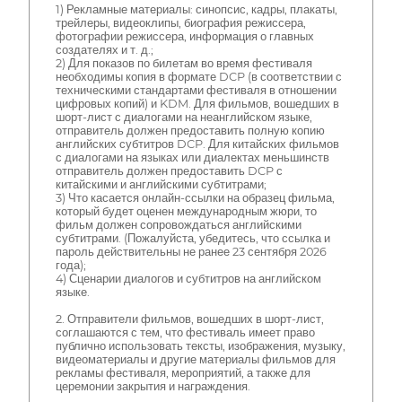
1) Рекламные материалы: синопсис, кадры, плакаты,
трейлеры, видеоклипы, биография режиссера,
фотографии режиссера, информация о главных
создателях и т. д.;
2) Для показов по билетам во время фестиваля
необходимы копия в формате DCP (в соответствии с
техническими стандартами фестиваля в отношении
цифровых копий) и KDM. Для фильмов, вошедших в
шорт-лист с диалогами на неанглийском языке,
отправитель должен предоставить полную копию
английских субтитров DCP. Для китайских фильмов
с диалогами на языках или диалектах меньшинств
отправитель должен предоставить DCP с
китайскими и английскими субтитрами;
3) Что касается онлайн-ссылки на образец фильма,
который будет оценен международным жюри, то
фильм должен сопровождаться английскими
субтитрами. (Пожалуйста, убедитесь, что ссылка и
пароль действительны не ранее 23 сентября 2026
года);
4) Сценарии диалогов и субтитров на английском
языке.
2. Отправители фильмов, вошедших в шорт-лист,
соглашаются с тем, что фестиваль имеет право
публично использовать тексты, изображения, музыку,
видеоматериалы и другие материалы фильмов для
рекламы фестиваля, мероприятий, а также для
церемонии закрытия и награждения.