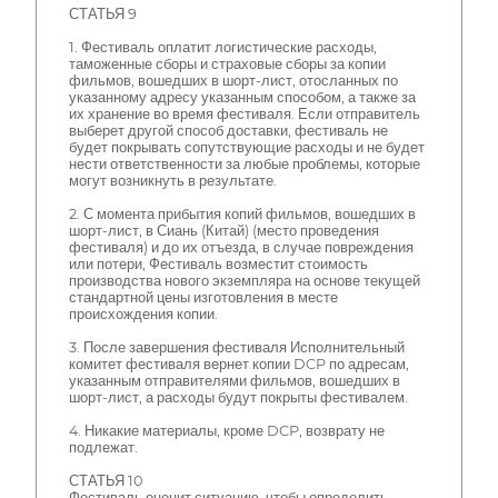
СТАТЬЯ 9
1. Фестиваль оплатит логистические расходы,
таможенные сборы и страховые сборы за копии
фильмов, вошедших в шорт-лист, отосланных по
указанному адресу указанным способом, а также за
их хранение во время фестиваля. Если отправитель
выберет другой способ доставки, фестиваль не
будет покрывать сопутствующие расходы и не будет
нести ответственности за любые проблемы, которые
могут возникнуть в результате.
2. С момента прибытия копий фильмов, вошедших в
шорт-лист, в Сиань (Китай) (место проведения
фестиваля) и до их отъезда, в случае повреждения
или потери, Фестиваль возместит стоимость
производства нового экземпляра на основе текущей
стандартной цены изготовления в месте
происхождения копии.
3. После завершения фестиваля Исполнительный
комитет фестиваля вернет копии DCP по адресам,
указанным отправителями фильмов, вошедших в
шорт-лист, а расходы будут покрыты фестивалем.
4. Никакие материалы, кроме DCP, возврату не
подлежат.
СТАТЬЯ 10
Фестиваль оценит ситуацию, чтобы определить,