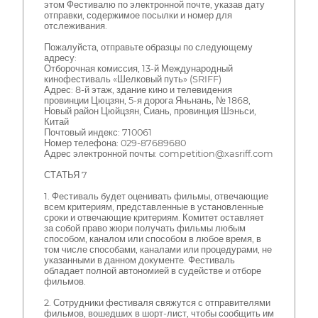
этом Фестивалю по электронной почте, указав дату
отправки, содержимое посылки и номер для
отслеживания.
Пожалуйста, отправьте образцы по следующему
адресу:
Отборочная комиссия, 13-й Международный
кинофестиваль «Шелковый путь» (SRIFF)
Адрес: 8-й этаж, здание кино и телевидения
провинции Цюцзян, 5-я дорога Яньнань, № 1868,
Новый район Цюйцзян, Сиань, провинция Шэньси,
Китай
Почтовый индекс: 710061
Номер телефона: 029-87689680
Адрес электронной почты: competition@xasriff.com
СТАТЬЯ 7
1. Фестиваль будет оценивать фильмы, отвечающие
всем критериям, представленные в установленные
сроки и отвечающие критериям. Комитет оставляет
за собой право жюри получать фильмы любым
способом, каналом или способом в любое время, в
том числе способами, каналами или процедурами, не
указанными в данном документе. Фестиваль
обладает полной автономией в судействе и отборе
фильмов.
2. Сотрудники фестиваля свяжутся с отправителями
фильмов, вошедших в шорт-лист, чтобы сообщить им