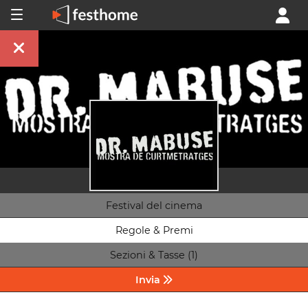
Festival del cinema
Regole & Premi
Sezioni & Tasse (1)
Invia