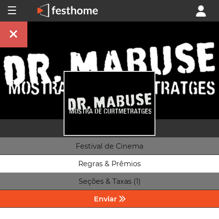
Festival de Cinema
Regras & Prêmios
Seções & Taxas (1)
Enviar