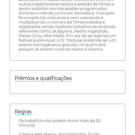
outros colaboradores realiza a seleção de filmes a
serem exibidos nas três sessões programadas
durante o mês de junho em Barcelona. O projeto
foi iniciado há vinte anos e vem crescendo e
multiplicando o número de filmes exibidos e
registrados, tendo recebido trabalhos de diretores
relevantes como JA Bayona, Nacho Vigalondo,
Mateo Gil ou Kike Maillo. Em vez de ser apenas um
festival audiovisual, o Dr. Mabuse pretende ser um
evento homogêneo e gratuito, no qual todos
possam se divertir curtindo teatro e cinema.
Prêmios e qualificações
Regras
Os trabalhos não podem durar mais de 20
minutos.
O tema está aberto: documentário, ficção,