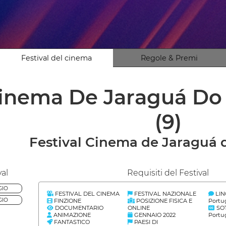
Festival del cinema
Regole & Premi
Cinema De Jaraguá Do S
(9)
Festival Cinema de Jaraguá d
val
Requisiti del Festival
GIO
FESTIVAL DEL CINEMA
FESTIVAL NAZIONALE
LI
GIO
FINZIONE
POSIZIONE FISICA E
Portu
DOCUMENTARIO
ONLINE
SOT
ANIMAZIONE
GENNAIO 2022
Portu
FANTASTICO
PAESI DI