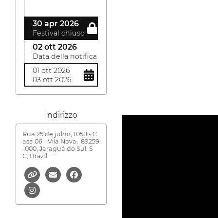
30 apr 2026
Festival chiuso
02 ott 2026
Data della notifica
01 ott 2026
03 ott 2026
Indirizzo
Rua 25 de julho, 1058 - C
asa 06 - Vila Nova,
89259
-000, Jaraguá do Sul, S
C, Brazil