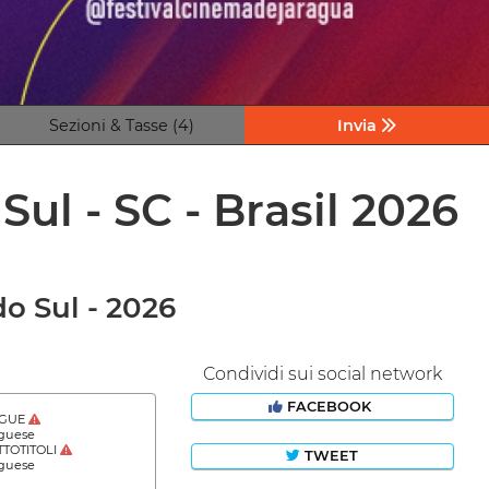
Sezioni & Tasse (4)
Invia
ul - SC - Brasil 2026
o Sul - 2026
Condividi sui social network
FACEBOOK
NGUE
guese
TOTITOLI
TWEET
guese