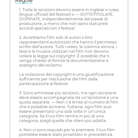
Regole
1. Tutte le iscrizioni devono essere in inglese o russo
(lingue ufficiali del festival) o — SOTTOTITOLATE,
DOPPIATE, indipendentemente dal paese di
produzione, a meno che non siano stati presi
accordi speciali con il festival.
2. Accettiamo film solo di autori o loro
rappresentanti autorizzati che hanno il permesso
scritto dell'autore. Tutti i video, la colonna sonora, i
testi e la musica utilizzati nel film non devono
violare la legge sul copyright. È possibile che ti
venga chiesto di fornire la documentazione a
sostegno del reclamo.
La violazione del copyright è una giustificazione
sufficiente per l'esclusione del film dalla
partecipazione al festival.
3. Sono ammesse più iscrizioni, ma ogni iscrizione
deve essere accompagnata da un'iscrizione e una
quota separate. — Non c'è limite al numero di film
che è possibile iscriversi. Tuttavia, ogni film può
essere presentato una sola volta in un'unica
categoria. Se il tuo film rientra in più di una
categoria, scegli quella che ritieni più adatta.
4. Non ci sono requisiti per la premiere. Il tuo film
potrebbe essere stato proiettato in precedenza.