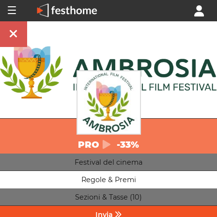
PRO
-33%
Festival del cinema
Regole & Premi
Sezioni & Tasse (10)
Invia