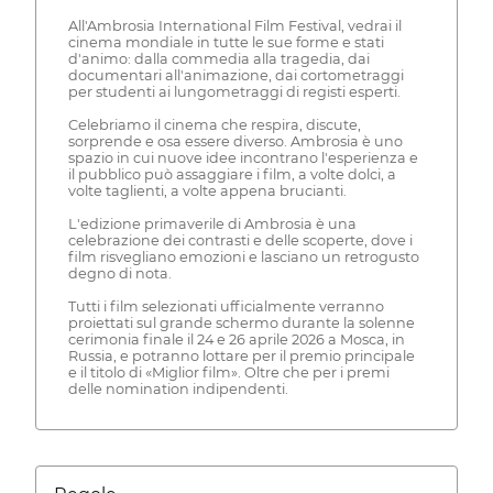
All'Ambrosia International Film Festival, vedrai il
cinema mondiale in tutte le sue forme e stati
d'animo: dalla commedia alla tragedia, dai
documentari all'animazione, dai cortometraggi
per studenti ai lungometraggi di registi esperti.
Celebriamo il cinema che respira, discute,
sorprende e osa essere diverso. Ambrosia è uno
spazio in cui nuove idee incontrano l'esperienza e
il pubblico può assaggiare i film, a volte dolci, a
volte taglienti, a volte appena brucianti.
L'edizione primaverile di Ambrosia è una
celebrazione dei contrasti e delle scoperte, dove i
film risvegliano emozioni e lasciano un retrogusto
degno di nota.
Tutti i film selezionati ufficialmente verranno
proiettati sul grande schermo durante la solenne
cerimonia finale il 24 e 26 aprile 2026 a Mosca, in
Russia, e potranno lottare per il premio principale
e il titolo di «Miglior film». Oltre che per i premi
delle nomination indipendenti.