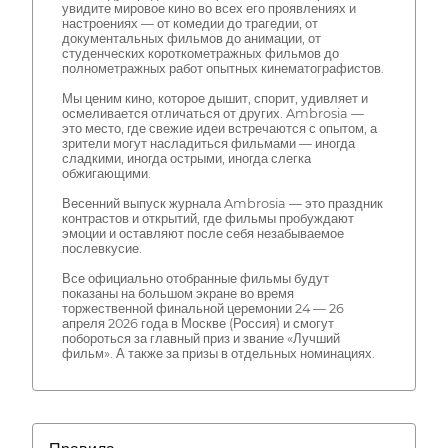
увидите мировое кино во всех его проявлениях и
настроениях — от комедии до трагедии, от
документальных фильмов до анимации, от
студенческих короткометражных фильмов до
полнометражных работ опытных кинематографистов.
Мы ценим кино, которое дышит, спорит, удивляет и
осмеливается отличаться от других. Ambrosia —
это место, где свежие идеи встречаются с опытом, а
зрители могут насладиться фильмами — иногда
сладкими, иногда острыми, иногда слегка
обжигающими.
Весенний выпуск журнала Ambrosia — это праздник
контрастов и открытий, где фильмы пробуждают
эмоции и оставляют после себя незабываемое
послевкусие.
Все официально отобранные фильмы будут
показаны на большом экране во время
торжественной финальной церемонии 24 — 26
апреля 2026 года в Москве (Россия) и смогут
побороться за главный приз и звание «Лучший
фильм». А также за призы в отдельных номинациях.