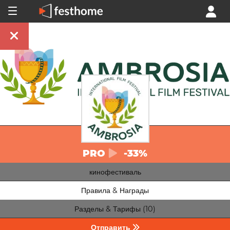
PRO
-33%
кинофестиваль
Правила & Награды
Разделы & Тарифы (10)
Отправить