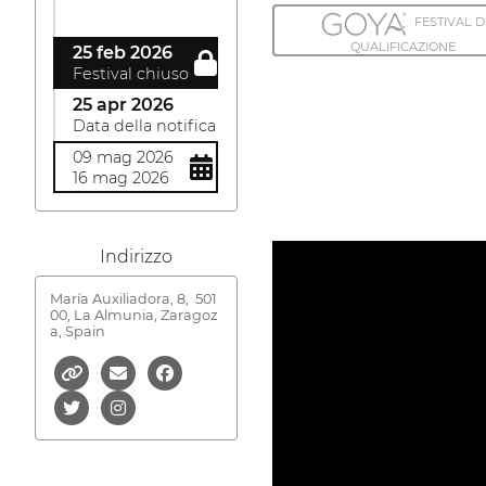
FESTIVAL D
QUALIFICAZIONE
25 feb 2026
Festival chiuso
25 apr 2026
Data della notifica
09 mag 2026
16 mag 2026
Indirizzo
María Auxiliadora, 8,
501
00, La Almunia, Zaragoz
a, Spain