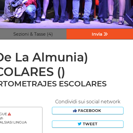
Sezioni & Tasse (4)
Invia
 De La Almunia)
COLARES
()
) CORTOMETRAJES ESCOLARES
Condividi sui social network
FACEBOOK
NGUE
sh
LSIASI LINGUA
TWEET