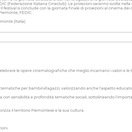
EDIC (Federazione Italiana Cineclub). Le proiezioni saranno svolte nell
 Il festival si conclude con la giornata finale di proiezioni al cinema dei 
, Piemonte, FEDIC.
emonte (Italia).
elebrare le opere cinematografiche che meglio incarnano i valori e le t
tematiche per bambini/ragazzi, valorizzando anche l'aspetto educativo
 con sensibilità e profondità tematiche sociali, sottolineando l'import
zza il territorio Piemontese e la sua cultura.
ioni.