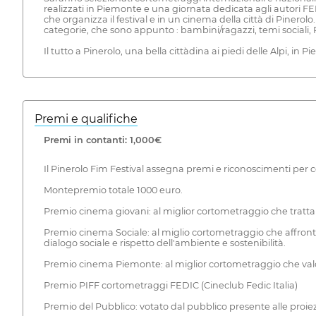
realizzati in Piemonte e una giornata dedicata agli autori F
che organizza il festival e in un cinema della città di Pinerolo.
categorie, che sono appunto : bambini/ragazzi, temi sociali
Il tutto a Pinerolo, una bella cittàdina ai piedi delle Alpi, in Pi
Premi e qualifiche
Premi in contanti: 1,000€
Il Pinerolo Fim Festival assegna premi e riconoscimenti per c
Montepremio totale 1000 euro.
Premio cinema giovani: al miglior cortometraggio che tratta 
Premio cinema Sociale: al miglio cortometraggio che affronta
dialogo sociale e rispetto dell'ambiente e sostenibilità.
Premio cinema Piemonte: al miglior cortometraggio che valori
Premio PIFF cortometraggi FEDIC (Cineclub Fedic Italia)
Premio del Pubblico: votato dal pubblico presente alle proiez