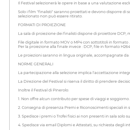
Il Festival selezionerà le opere in base a una valutazione escl
Solo i film "finalisti" saranno proiettati e devono disporre di s
selezionato non può essere ritirato.
FORMATI DI PROIEZIONE
La sala di proiezione dei finalisti dispone di proiettore DCP,
File digitale in formato MOV o MP4 con sottotitoli in formato .sr
Per la proiezione alla finale invece : DCP, file in formato H
Le proiezioni saranno in lingua originale, accompagnate da so
NORME GENERALI
La partecipazione alla selezione implica l'accettazione inte
La Direzione del Festival si riserva il diritto di prendere decis
Inoltre il Festival di Pinerolo:
1. Non offre alcun contributo per spese di viaggi e soggiorno.
2. Consegna di presenza Premi e Riconoscimenti speciali in s
3. Spedisce i premi o Trofei fisici ai non presenti in sala solo
4. Spedisce via email Diplomi e Attestati, su richiesta degli i