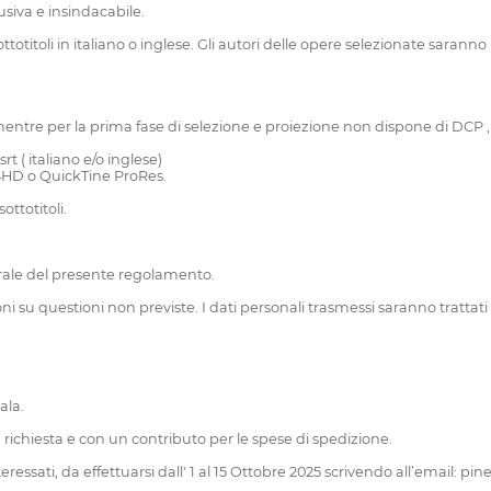
usiva e insindacabile.
ottotitoli in italiano o inglese. Gli autori delle opere selezionate saranno 
 mentre per la prima fase di selezione e proiezione non dispone di DCP , 
t ( italiano e/o inglese)
264HD o QuickTine ProRes.
ttotitoli.
grale del presente regolamento.
ioni su questioni non previste. I dati personali trasmessi saranno trattati s
ala.
 su richiesta e con un contributo per le spese di spedizione.
nteressati, da effettuarsi dall' 1 al 15 Ottobre 2025 scrivendo all’email: 