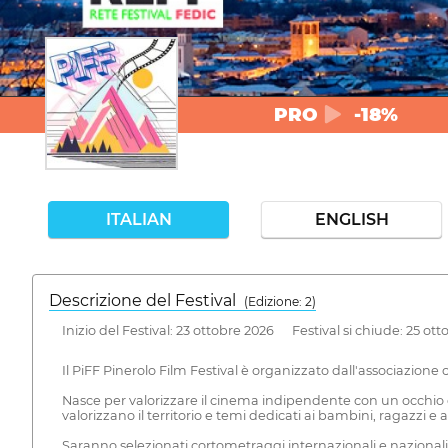
PRO
-18%
ITALIAN
ENGLISH
Descrizione del Festival
( Edizione: 2)
Inizio del Festival: 23 ottobre 2026 Festival si chiude: 25 ot
Il PiFF Pinerolo Film Festival è organizzato dall'associazione
Nasce per valorizzare il cinema indipendente con un occhio d
valorizzano il territorio e temi dedicati ai bambini, ragazzi e 
Saranno selezionati cortometraggi internazionali e nazionali