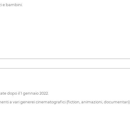
zi e bambini.
zate dopo il 1 gennaio 2022.
ti a vari generei cinematografici (fiction, animazioni, documentari). Pe