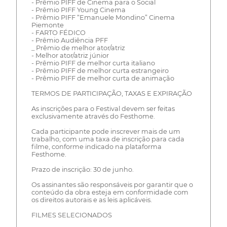
- Prêmio PIFF de Cinema para o Social
- Prêmio PIFF Young Cinema
- Prêmio PIFF “Emanuele Mondino” Cinema
Piemonte
- FARTO FÉDICO
- Prêmio Audiência PFF
_ Prêmio de melhor ator/atriz
- Melhor ator/atriz júnior
- Prêmio PIFF de melhor curta italiano
- Prêmio PIFF de melhor curta estrangeiro
- Prêmio PIFF de melhor curta de animação
TERMOS DE PARTICIPAÇÃO, TAXAS E EXPIRAÇÃO
As inscrições para o Festival devem ser feitas
exclusivamente através do Festhome.
Cada participante pode inscrever mais de um
trabalho, com uma taxa de inscrição para cada
filme, conforme indicado na plataforma
Festhome.
Prazo de inscrição: 30 de junho.
Os assinantes são responsáveis por garantir que o
conteúdo da obra esteja em conformidade com
os direitos autorais e as leis aplicáveis.
FILMES SELECIONADOS