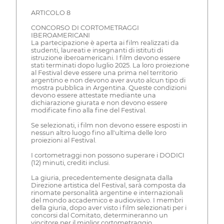
ARTICOLO 8
CONCORSO DI CORTOMETRAGGI
IBEROAMERICANI
La partecipazione è aperta ai film realizzati da
studenti, laureati e insegnanti di istituti di
istruzione iberoamericani. I film devono essere
stati terminati dopo luglio 2025. La loro proiezione
al Festival deve essere una prima nel territorio
argentino e non devono aver avuto alcun tipo di
mostra pubblica in Argentina. Queste condizioni
devono essere attestate mediante una
dichiarazione giurata e non devono essere
modificate fino alla fine del Festival.
Se selezionati, i film non devono essere esposti in
nessun altro luogo fino all'ultima delle loro
proiezioni al Festival.
I cortometraggi non possono superare i DODICI
(12) minuti, crediti inclusi.
La giuria, precedentemente designata dalla
Direzione artistica del Festival, sarà composta da
rinomate personalità argentine e internazionali
del mondo accademico e audiovisivo. I membri
della giuria, dopo aver visto i film selezionati per i
concorsi dal Comitato, determineranno un
vincitore per il miglior cortometraggio.