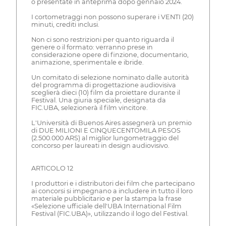
o presentate in anteprima dopo gennaio 2024.
I cortometraggi non possono superare i VENTI (20)
minuti, crediti inclusi.
Non ci sono restrizioni per quanto riguarda il
genere o il formato: verranno prese in
considerazione opere di finzione, documentario,
animazione, sperimentale e ibride.
Un comitato di selezione nominato dalle autorità
del programma di progettazione audiovisiva
sceglierà dieci (10) film da proiettare durante il
Festival. Una giuria speciale, designata da
FIC.UBA, selezionerà il film vincitore.
L'Università di Buenos Aires assegnerà un premio
di DUE MILIONI E CINQUECENTOMILA PESOS
(2.500.000 ARS) al miglior lungometraggio del
concorso per laureati in design audiovisivo.
ARTICOLO 12
I produttori e i distributori dei film che partecipano
ai concorsi si impegnano a includere in tutto il loro
materiale pubblicitario e per la stampa la frase
«Selezione ufficiale dell'UBA International Film
Festival (FIC.UBA)», utilizzando il logo del Festival.