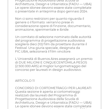
Progettazione Audiovisiva della Scuola di
Architettura, Design e Urbanistica (FADU — UBA).
Le opere idonee devono essere state completate
o presentate in anteprima dopo gennaio 2024.
Non ci sono restrizioni per quanto riguarda il
genere o il formato: verranno prese in
considerazione opere di finzione, documentario,
animazione, sperimentale e ibride.
Un comitato di selezione nominato dalle autorità
del programma di progettazione audiovisiva
sceglierà dieci (10) film da proiettare durante il
Festival. Una giuria speciale, designata da
FIC.UBA, selezionerà il film vincitore.
L'Università di Buenos Aires assegnerà un premio
di DUE MILIONI E CINQUECENTOMILA PESOS
(2.500.000 ARS) al miglior lungometraggio del
concorso per laureati in design audiovisivo.
ARTICOLO 11
CONCORSO DI CORTOMETRAGGI PER LAUREATI
Questa sezione è aperta ai cortometraggi
realizzati dai laureati del Programma di
Progettazione Audiovisiva della Scuola di
Architettura, Design e Urbanistica (FADU — UBA).
Le opere idonee devono essere state completate