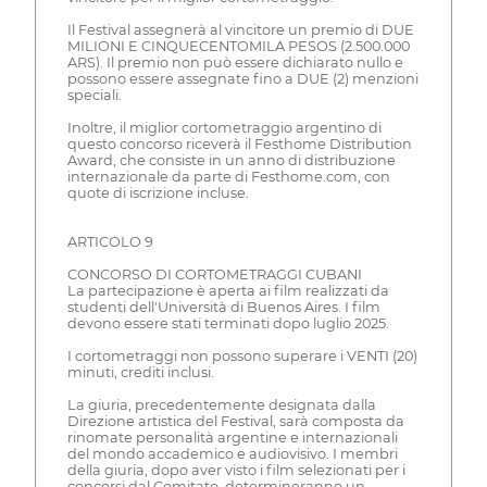
Il Festival assegnerà al vincitore un premio di DUE
MILIONI E CINQUECENTOMILA PESOS (2.500.000
ARS). Il premio non può essere dichiarato nullo e
possono essere assegnate fino a DUE (2) menzioni
speciali.
Inoltre, il miglior cortometraggio argentino di
questo concorso riceverà il Festhome Distribution
Award, che consiste in un anno di distribuzione
internazionale da parte di Festhome.com, con
quote di iscrizione incluse.
ARTICOLO 9
CONCORSO DI CORTOMETRAGGI CUBANI
La partecipazione è aperta ai film realizzati da
studenti dell'Università di Buenos Aires. I film
devono essere stati terminati dopo luglio 2025.
I cortometraggi non possono superare i VENTI (20)
minuti, crediti inclusi.
La giuria, precedentemente designata dalla
Direzione artistica del Festival, sarà composta da
rinomate personalità argentine e internazionali
del mondo accademico e audiovisivo. I membri
della giuria, dopo aver visto i film selezionati per i
concorsi dal Comitato, determineranno un