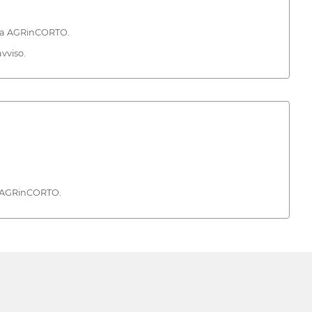
gna AGRinCORTO.
vviso.
di AGRinCORTO.