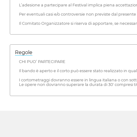
L’adesione a partecipare al Festival implica piena accettazi
Per eventuali casi e/o controversie non previste dal pres
Il Comitato Organizzatore si riserva di apportare, se necess
Regole
CHI PUO’ PARTECIPARE
Il bando è aperto e il corto può essere stato realizzato in qu
I cortometraggi dovranno essere in lingua italiana o con sottot
Le opere non dovranno superare la durata di 30' compresi ti