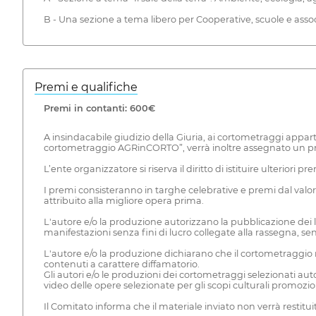
B - Una sezione a tema libero per Cooperative, scuole e assoc
Premi e qualifiche
Premi in contanti: 600€
A insindacabile giudizio della Giuria, ai cortometraggi appar
cortometraggio AGRinCORTO”, verrà inoltre assegnato un pr
L’ente organizzatore si riserva il diritto di istituire ulteriori
I premi consisteranno in targhe celebrative e premi dal valore 
attribuito alla migliore opera prima.
L'autore e/o la produzione autorizzano la pubblicazione dei l
manifestazioni senza fini di lucro collegate alla rassegna, se
L'autore e/o la produzione dichiarano che il cortometraggio n
contenuti a carattere diffamatorio.
Gli autori e/o le produzioni dei cortometraggi selezionati auto
video delle opere selezionate per gli scopi culturali promozio
Il Comitato informa che il materiale inviato non verrà restitui