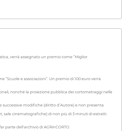
tistica, verrà assegnato un premio come “Miglior
ione “Scuole e associazioni”. Un premio di 100 euro verrà
zionali, nonché la proiezione pubblica dei cortometraggi nelle
 e successive modifiche (diritto d’Autore) e non presenta
t, sale cinematografiche) di non più di 3 minuti di estratti
a far parte dell'archivio di AGRinCORTO.