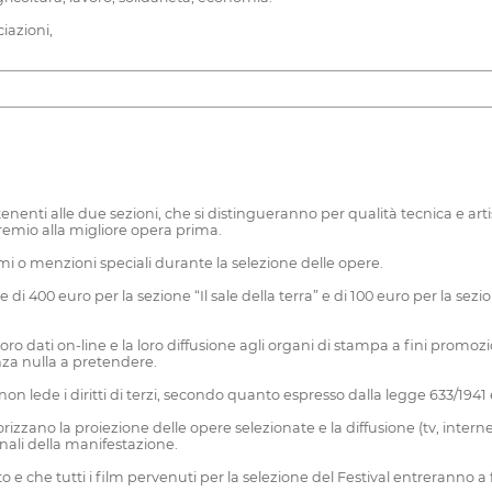
iazioni,
tenenti alle due sezioni, che si distingueranno per qualità tecnica e ar
emio alla migliore opera prima.
 premi o menzioni speciali durante la selezione delle opere.
di 400 euro per la sezione “Il sale della terra” e di 100 euro per la sez
oro dati on-line e la loro diffusione agli organi di stampa a fini promo
nza nulla a pretendere.
on lede i diritti di terzi, secondo quanto espresso dalla legge 633/1941
rizzano la proiezione delle opere selezionate e la diffusione (tv, interne
nali della manifestazione.
to e che tutti i film pervenuti per la selezione del Festival entreranno 