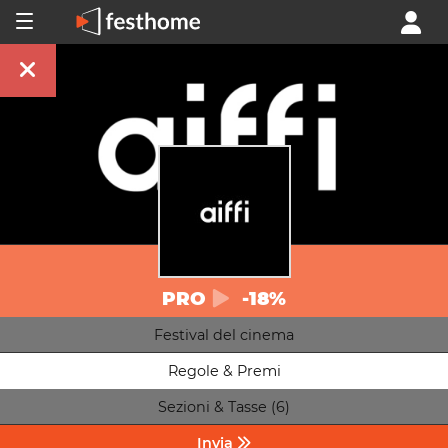
PRO
-18%
Festival del cinema
Regole & Premi
Sezioni & Tasse (6)
Invia