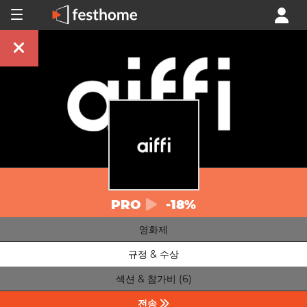
PRO
-18%
영화제
규정 & 수상
섹션 & 참가비 (6)
전송