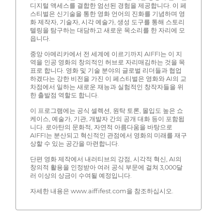
디지털 액세스를 결합한 엄선된 경험을 제공합니다. 이 페
스티벌은 신기술을 통한 영화 언어의 진화를 기념하며 영
화 제작자, 기술자, 시각 예술가, 생성 도구를 통해 스토리
텔링을 탐구하는 대담하고 새로운 목소리를 한 자리에 모
읍니다.
중앙 아메리카에서 전 세계에 이르기까지 AIFFI는 이 지
역을 인공 영화의 창의적인 허브로 자리매김하는 것을 목
표로 합니다. 영화 및 기술 분야의 글로벌 리더들과 협업
하겠다는 강한 비전을 가진 이 페스티벌은 영화와 AI의 교
차점에서 일하는 새로운 재능과 실험적인 창작자들을 위
한 출발점 역할도 합니다.
이 프로그램에는 공식 셀렉션, 원탁 토론, 몰입도 높은 쇼
케이스, 예술가, 기관, 개발자 간의 공개 대화 등이 포함됩
니다. 로아탄의 문화적, 자연적 아름다움을 바탕으로
AIFFI는 분산되고 혁신적인 관점에서 영화의 미래를 재구
상할 수 있는 공간을 마련합니다.
단편 영화 제작에서 내러티브의 강점, 시각적 혁신, AI의
창의적 활용을 인정받아 여러 공식 부문에 걸쳐 3,000달
러 이상의 상금이 수여될 예정입니다.
자세한 내용은 www.aiffifest.com을 참조하십시오.