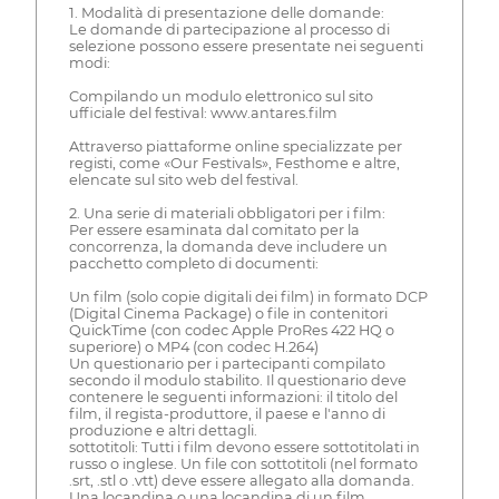
1. Modalità di presentazione delle domande:
Le domande di partecipazione al processo di
selezione possono essere presentate nei seguenti
modi:
Compilando un modulo elettronico sul sito
ufficiale del festival: www.antares.film
Attraverso piattaforme online specializzate per
registi, come «Our Festivals», Festhome e altre,
elencate sul sito web del festival.
2. Una serie di materiali obbligatori per i film:
Per essere esaminata dal comitato per la
concorrenza, la domanda deve includere un
pacchetto completo di documenti:
Un film (solo copie digitali dei film) in formato DCP
(Digital Cinema Package) o file in contenitori
QuickTime (con codec Apple ProRes 422 HQ o
superiore) o MP4 (con codec H.264)
Un questionario per i partecipanti compilato
secondo il modulo stabilito. Il questionario deve
contenere le seguenti informazioni: il titolo del
film, il regista-produttore, il paese e l'anno di
produzione e altri dettagli.
sottotitoli: Tutti i film devono essere sottotitolati in
russo o inglese. Un file con sottotitoli (nel formato
.srt, .stl o .vtt) deve essere allegato alla domanda.
Una locandina o una locandina di un film.