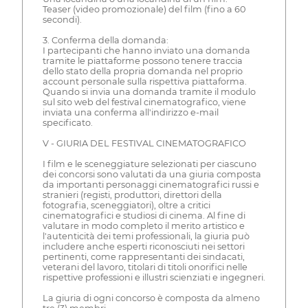
Teaser (video promozionale) del film (fino a 60
secondi).
3. Conferma della domanda:
I partecipanti che hanno inviato una domanda
tramite le piattaforme possono tenere traccia
dello stato della propria domanda nel proprio
account personale sulla rispettiva piattaforma.
Quando si invia una domanda tramite il modulo
sul sito web del festival cinematografico, viene
inviata una conferma all'indirizzo e-mail
specificato.
V - GIURIA DEL FESTIVAL CINEMATOGRAFICO
I film e le sceneggiature selezionati per ciascuno
dei concorsi sono valutati da una giuria composta
da importanti personaggi cinematografici russi e
stranieri (registi, produttori, direttori della
fotografia, sceneggiatori), oltre a critici
cinematografici e studiosi di cinema. Al fine di
valutare in modo completo il merito artistico e
l'autenticità dei temi professionali, la giuria può
includere anche esperti riconosciuti nei settori
pertinenti, come rappresentanti dei sindacati,
veterani del lavoro, titolari di titoli onorifici nelle
rispettive professioni e illustri scienziati e ingegneri.
La giuria di ogni concorso è composta da almeno