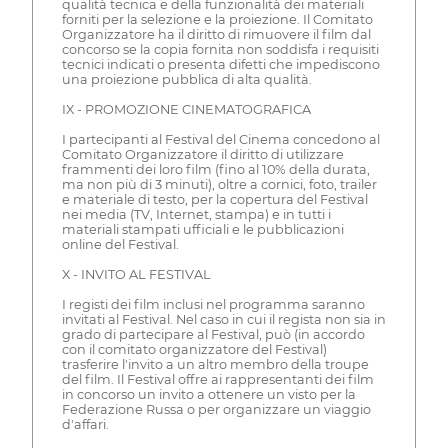
qualità tecnica e della funzionalità dei materiali
forniti per la selezione e la proiezione. Il Comitato
Organizzatore ha il diritto di rimuovere il film dal
concorso se la copia fornita non soddisfa i requisiti
tecnici indicati o presenta difetti che impediscono
una proiezione pubblica di alta qualità.
IX - PROMOZIONE CINEMATOGRAFICA
I partecipanti al Festival del Cinema concedono al
Comitato Organizzatore il diritto di utilizzare
frammenti dei loro film (fino al 10% della durata,
ma non più di 3 minuti), oltre a cornici, foto, trailer
e materiale di testo, per la copertura del Festival
nei media (TV, Internet, stampa) e in tutti i
materiali stampati ufficiali e le pubblicazioni
online del Festival.
X - INVITO AL FESTIVAL
I registi dei film inclusi nel programma saranno
invitati al Festival. Nel caso in cui il regista non sia in
grado di partecipare al Festival, può (in accordo
con il comitato organizzatore del Festival)
trasferire l'invito a un altro membro della troupe
del film. Il Festival offre ai rappresentanti dei film
in concorso un invito a ottenere un visto per la
Federazione Russa o per organizzare un viaggio
d'affari.