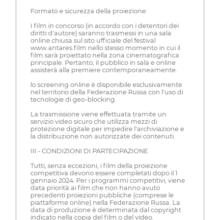
Formato e sicurezza della proiezione:
I film in concorso (in accordo con i detentori dei
diritti d'autore) saranno trasmessi in una sala
online chiusa sul sito ufficiale del festival
www.antares.film nello stesso momento in cui il
film sarà proiettato nella zona cinematografica
principale. Pertanto, il pubblico in sala e online
assisterà alla premiere contemporaneamente.
lo screening online è disponibile esclusivamente
nel territorio della Federazione Russa con l'uso di
tecnologie di geo-blocking.
La trasmissione viene effettuata tramite un
servizio video sicuro che utilizza mezzi di
protezione digitale per impedire l'archiviazione e
la distribuzione non autorizzate dei contenuti.
III - CONDIZIONI DI PARTECIPAZIONE
Tutti, senza eccezioni, i film della proiezione
competitiva devono essere completati dopo il 1
gennaio 2024. Per i programmi competitivi, viene
data priorità ai film che non hanno avuto
precedenti proiezioni pubbliche (comprese le
piattaforme online) nella Federazione Russa. La
data di produzione è determinata dal copyright
indicato nella copia del film o del video.