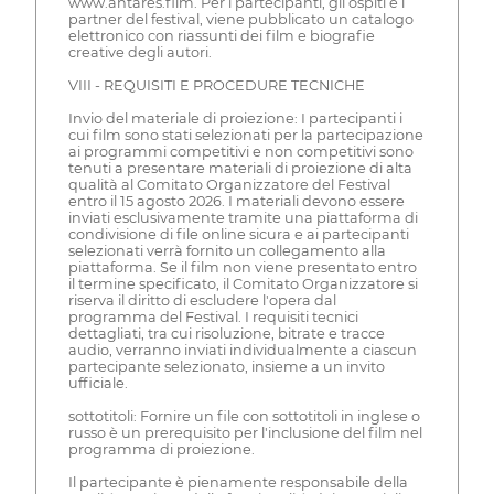
www.antares.film. Per i partecipanti, gli ospiti e i
partner del festival, viene pubblicato un catalogo
elettronico con riassunti dei film e biografie
creative degli autori.
VIII - REQUISITI E PROCEDURE TECNICHE
Invio del materiale di proiezione: I partecipanti i
cui film sono stati selezionati per la partecipazione
ai programmi competitivi e non competitivi sono
tenuti a presentare materiali di proiezione di alta
qualità al Comitato Organizzatore del Festival
entro il 15 agosto 2026. I materiali devono essere
inviati esclusivamente tramite una piattaforma di
condivisione di file online sicura e ai partecipanti
selezionati verrà fornito un collegamento alla
piattaforma. Se il film non viene presentato entro
il termine specificato, il Comitato Organizzatore si
riserva il diritto di escludere l'opera dal
programma del Festival. I requisiti tecnici
dettagliati, tra cui risoluzione, bitrate e tracce
audio, verranno inviati individualmente a ciascun
partecipante selezionato, insieme a un invito
ufficiale.
sottotitoli: Fornire un file con sottotitoli in inglese o
russo è un prerequisito per l'inclusione del film nel
programma di proiezione.
Il partecipante è pienamente responsabile della