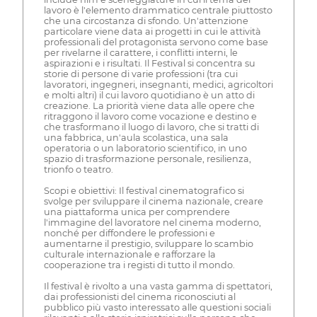
lavoro è l'elemento drammatico centrale piuttosto
che una circostanza di sfondo. Un'attenzione
particolare viene data ai progetti in cui le attività
professionali del protagonista servono come base
per rivelarne il carattere, i conflitti interni, le
aspirazioni e i risultati. Il Festival si concentra su
storie di persone di varie professioni (tra cui
lavoratori, ingegneri, insegnanti, medici, agricoltori
e molti altri) il cui lavoro quotidiano è un atto di
creazione. La priorità viene data alle opere che
ritraggono il lavoro come vocazione e destino e
che trasformano il luogo di lavoro, che si tratti di
una fabbrica, un'aula scolastica, una sala
operatoria o un laboratorio scientifico, in uno
spazio di trasformazione personale, resilienza,
trionfo o teatro.
Scopi e obiettivi: Il festival cinematografico si
svolge per sviluppare il cinema nazionale, creare
una piattaforma unica per comprendere
l'immagine del lavoratore nel cinema moderno,
nonché per diffondere le professioni e
aumentarne il prestigio, sviluppare lo scambio
culturale internazionale e rafforzare la
cooperazione tra i registi di tutto il mondo.
Il festival è rivolto a una vasta gamma di spettatori,
dai professionisti del cinema riconosciuti al
pubblico più vasto interessato alle questioni sociali