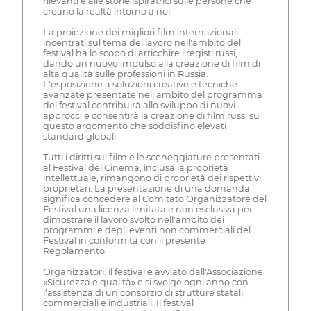
rilevanti e alle storie ispiratrici sulle persone che
creano la realtà intorno a noi.
La proiezione dei migliori film internazionali
incentrati sul tema del lavoro nell'ambito del
festival ha lo scopo di arricchire i registi russi,
dando un nuovo impulso alla creazione di film di
alta qualità sulle professioni in Russia.
L'esposizione a soluzioni creative e tecniche
avanzate presentate nell'ambito del programma
del festival contribuirà allo sviluppo di nuovi
approcci e consentirà la creazione di film russi su
questo argomento che soddisfino elevati
standard globali.
Tutti i diritti sui film e le sceneggiature presentati
al Festival del Cinema, inclusa la proprietà
intellettuale, rimangono di proprietà dei rispettivi
proprietari. La presentazione di una domanda
significa concedere al Comitato Organizzatore del
Festival una licenza limitata e non esclusiva per
dimostrare il lavoro svolto nell'ambito dei
programmi e degli eventi non commerciali del
Festival in conformità con il presente
Regolamento.
Organizzatori: il festival è avviato dall'Associazione
«Sicurezza e qualità» e si svolge ogni anno con
l'assistenza di un consorzio di strutture statali,
commerciali e industriali. Il festival