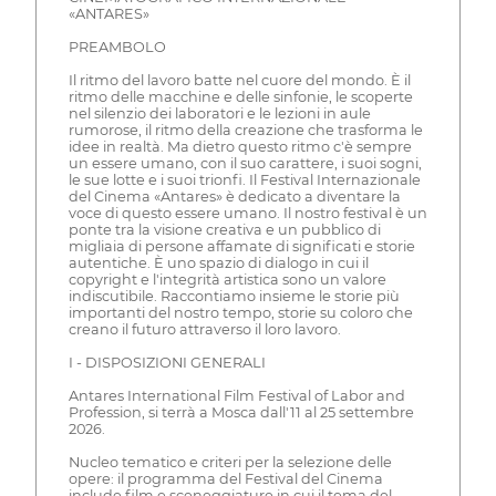
«ANTARES»
PREAMBOLO
Il ritmo del lavoro batte nel cuore del mondo. È il
ritmo delle macchine e delle sinfonie, le scoperte
nel silenzio dei laboratori e le lezioni in aule
rumorose, il ritmo della creazione che trasforma le
idee in realtà. Ma dietro questo ritmo c'è sempre
un essere umano, con il suo carattere, i suoi sogni,
le sue lotte e i suoi trionfi. Il Festival Internazionale
del Cinema «Antares» è dedicato a diventare la
voce di questo essere umano. Il nostro festival è un
ponte tra la visione creativa e un pubblico di
migliaia di persone affamate di significati e storie
autentiche. È uno spazio di dialogo in cui il
copyright e l'integrità artistica sono un valore
indiscutibile. Raccontiamo insieme le storie più
importanti del nostro tempo, storie su coloro che
creano il futuro attraverso il loro lavoro.
I - DISPOSIZIONI GENERALI
Antares International Film Festival of Labor and
Profession, si terrà a Mosca dall'11 al 25 settembre
2026.
Nucleo tematico e criteri per la selezione delle
opere: il programma del Festival del Cinema
include film e sceneggiature in cui il tema del