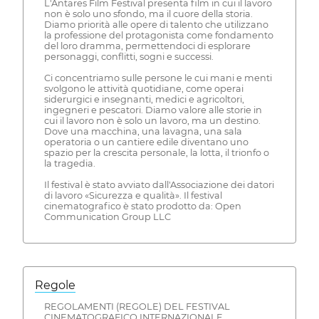
L'Antares Film Festival presenta film in cui il lavoro
non è solo uno sfondo, ma il cuore della storia.
Diamo priorità alle opere di talento che utilizzano
la professione del protagonista come fondamento
del loro dramma, permettendoci di esplorare
personaggi, conflitti, sogni e successi.
Ci concentriamo sulle persone le cui mani e menti
svolgono le attività quotidiane, come operai
siderurgici e insegnanti, medici e agricoltori,
ingegneri e pescatori. Diamo valore alle storie in
cui il lavoro non è solo un lavoro, ma un destino.
Dove una macchina, una lavagna, una sala
operatoria o un cantiere edile diventano uno
spazio per la crescita personale, la lotta, il trionfo o
la tragedia.
Il festival è stato avviato dall'Associazione dei datori
di lavoro «Sicurezza e qualità». Il festival
cinematografico è stato prodotto da: Open
Communication Group LLC
Regole
REGOLAMENTI (REGOLE) DEL FESTIVAL
CINEMATOGRAFICO INTERNAZIONALE