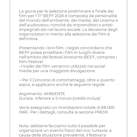
La giuria per la selezione preliminare e finale dei
film per l'11° BEFF 2026 è composta da personalità
del mondo dell'ambiente, dei media, del cinema e
dell'audiovisivo, nonché da imprenditori o artisti
impegnati e/o nel lavoro sociale. La decisione degli
organizzatori in merito alla selezione dei film è
definitiva.
Presentando i loro film, i registi concordano che
BEFF possa proiettare i film in luoghi diversi
nell'ambito del festival itinerante BEEF, compresi i
Mini Festival.
~I trailer dei film verranno utilizzati nei social
media per una maggiore divulgazione.
~ Per il Concorso di cortometraggi, oltre a quanto
sopra, si applicano anche le seguenti regole:
Argomento: AMBIENTE
Durata: inferiore a 5 minuti (crediti inclusi)
Verrà assegnato un montepremi totale di 68.000
INR/-. Per i dettagli, consulta la sezione PREMI.
Nota: sebbene facciamo tutto il possibile per
organizzare un evento fisico dal vivo, tuttavia, a
causa della situazione prevalente, il festival si