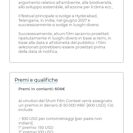
argomento relativo all'ambiente, alla biodiversità,
allo sviluppo sostenibile, all'azione per il clima ecc.,
Il festival principale si svolge a Hyderabad,
Telangana, in India, nel giugno 2027 e
successivamente si svolge in luoghi diversi.
Successivamente, alcuni film saranno proiettati
ripetutamente in luoghi diversi in base ai temi, in
base alla data e all'idoneità del pubblico. I film
selezionati potrebbero essere proiettati prima
della data di notifica.
Premi e qualifiche
Premi in contanti: 606€
Ai vincitori del Short Film Contest verrà assegnato
un premio in denaro di 50.000 INR/- [600 USD]. Ciò
include:
~ 300 USD per cortometraggi [per paesi non
indiani]
1° premio: 150 USD
2° premio 100 USD