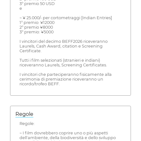
3° premio 50 USD
e
~ ¥ 25.000/- per cortometraggi [Indian Entries]
1° premio: ¥12000
2° premio ¥8000
3° premio: ¥5000
I vincitori del decimo BEFF2026 riceveranno
Laurels, Cash Award, citation e Screening
Certificate.
Tutti i film selezionati (stranieri e indiani)
riceveranno Laurels, Screening Certificates.
I vincitori che parteciperanno fisicamente alla
cerimonia di premiazione riceveranno un
ricordo/trofeo BEFF.
Regole
Regole:
~ I film dovrebbero coprire uno o più aspetti
dell'ambiente, della biodiversità e dello sviluppo