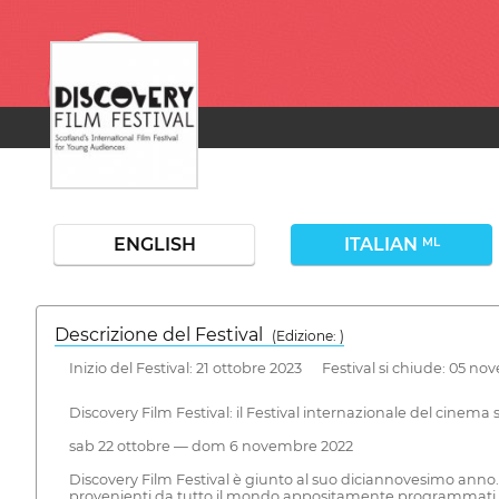
ENGLISH
ITALIAN
ML
Descrizione del Festival
( Edizione: )
Inizio del Festival: 21 ottobre 2023 Festival si chiude: 05 n
Discovery Film Festival: il Festival internazionale del cinema
sab 22 ottobre — dom 6 novembre 2022
Discovery Film Festival è giunto al suo diciannovesimo anno. 
provenienti da tutto il mondo appositamente programmati p