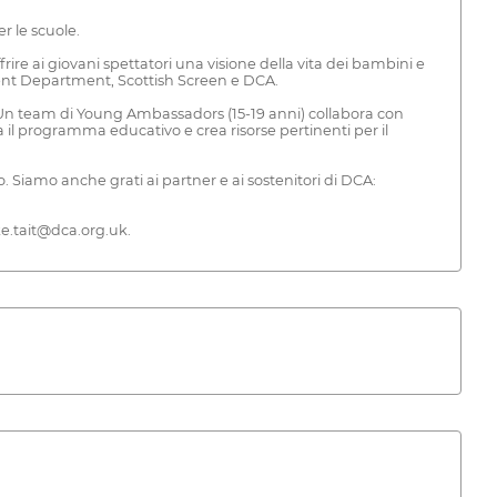
r le scuole.
ire ai giovani spettatori una visione della vita dei bambini e
ment Department, Scottish Screen e DCA.
 Un team di Young Ambassadors (15-19 anni) collabora con
a il programma educativo e crea risorse pertinenti per il
Siamo anche grati ai partner e ai sostenitori di DCA:
ke.tait@dca.org.uk.