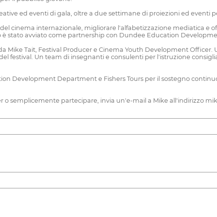
reative ed eventi di gala, oltre a due settimane di proiezioni ed eventi pe
el cinema internazionale, migliorare l'alfabetizzazione mediatica e offr
 quando è stato avviato come partnership con Dundee Education Develop
 da Mike Tait, Festival Producer e Cinema Youth Development Officer.
l festival. Un team di insegnanti e consulenti per l'istruzione consigli
tion Development Department e Fishers Tours per il sostegno continuo. 
 o semplicemente partecipare, invia un'e-mail a Mike all'indirizzo mi