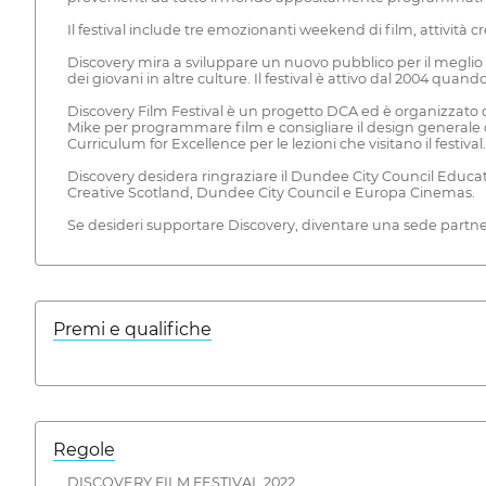
Il festival include tre emozionanti weekend di film, attività c
Discovery mira a sviluppare un nuovo pubblico per il meglio d
dei giovani in altre culture. Il festival è attivo dal 2004
Discovery Film Festival è un progetto DCA ed è organizzato
Mike per programmare film e consigliare il design generale de
Curriculum for Excellence per le lezioni che visitano il festival.
Discovery desidera ringraziare il Dundee City Council Educa
Creative Scotland, Dundee City Council e Europa Cinemas.
Se desideri supportare Discovery, diventare una sede partner
Premi e qualifiche
Regole
DISCOVERY FILM FESTIVAL 2022