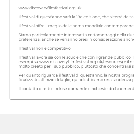
www.discoveryfilmfestival.org.uk
Il festival di quest'anno sarà la 19a edizione, che si terrà 
Il festival offre il meglio del cinema mondiale contemporaneo
Siamo particolarmente interessati a cortometraggi della du
preferenza, anche se verranno presi in considerazione anche i 
Il festival non è competitivo.
Il festival lavora sia con le scuole che con il grande pubblic
esempi su www.discoveryfilmfestival.org.uk/resources) e il no
molto creato per il suo pubblico, piuttosto che concentrarsi s
Per quanto riguarda il festival di quest'anno, la nostra prog
finalizzato all'inizio di luglio, quindi abbiamo una scadenza p
Il contatto diretto, incluse domande e richieste di chiarimenti