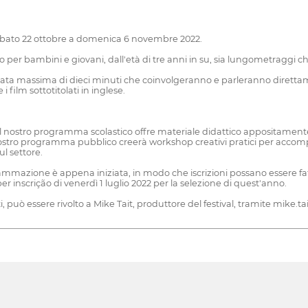
da sabato 22 ottobre a domenica 6 novembre 2022.
 per bambini e giovani, dall'età di tre anni in su, sia lungometraggi 
rata massima di dieci minuti che coinvolgeranno e parleranno diretta
film sottotitolati in inglese.
o. Il nostro programma scolastico offre materiale didattico appositamente
stro programma pubblico creerà workshop creativi pratici per accompagnar
ul settore.
rammazione è appena iniziata, in modo che iscrizioni possano essere fatt
er inscrição di venerdì 1 luglio 2022 per la selezione di quest'anno.
, può essere rivolto a Mike Tait, produttore del festival, tramite mike.t