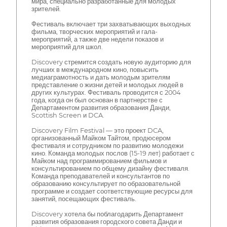
мира, специально разработанные для молодых
зрителей.
Фестиваль включает три захватывающих выходных
фильма, творческих мероприятий и гала-
мероприятий, а также две недели показов и
мероприятий для школ.
Discovery стремится создать новую аудиторию для
лучших в международном кино, повысить
медиаграмотность и дать молодым зрителям
представление о жизни детей и молодых людей в
других культурах. Фестиваль проводится с 2004
года, когда он был основан в партнерстве с
Департаментом развития образования Данди,
Scottish Screen и DCA.
Discovery Film Festival — это проект DCA,
организованный Майком Тайтом, продюсером
фестиваля и сотрудником по развитию молодежи
кино. Команда молодых послов (15-19 лет) работает с
Майком над программированием фильмов и
консультированием по общему дизайну фестиваля.
Команда преподавателей и консультантов по
образованию консультирует по образовательной
программе и создает соответствующие ресурсы для
занятий, посещающих фестиваль.
Discovery хотела бы поблагодарить Департамент
развития образования городского совета Данди и