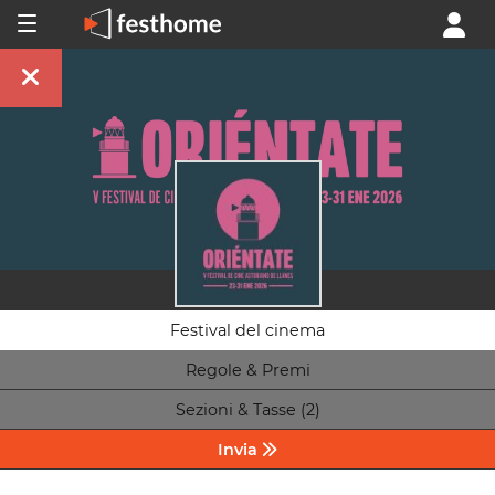
Festival del cinema
Regole & Premi
Sezioni & Tasse (2)
Invia