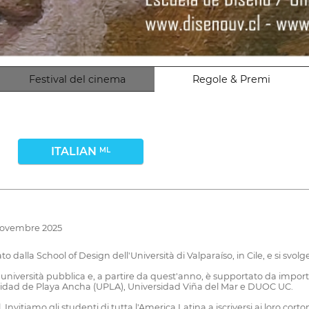
Festival del cinema
Regole & Premi
ITALIAN
ML
 novembre 2025
 dalla School of Design dell'Università di Valparaíso, in Cile, e si svolge
iversità pubblica e, a partire da quest'anno, è supportato da importan
rsidad de Playa Ancha (UPLA), Universidad Viña del Mar e DUOC UC.
nvitiamo gli studenti di tutta l'America Latina a iscriversi ai loro cortom