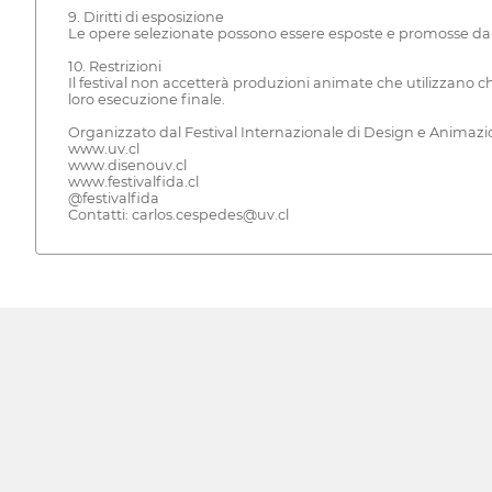
9. Diritti di esposizione
Le opere selezionate possono essere esposte e promosse dall'Un
10. Restrizioni
Il festival non accetterà produzioni animate che utilizzano ch
loro esecuzione finale.
Organizzato dal Festival Internazionale di Design e Animaz
www.uv.cl
www.disenouv.cl
www.festivalfida.cl
@festivalfida
Contatti: carlos.cespedes@uv.cl