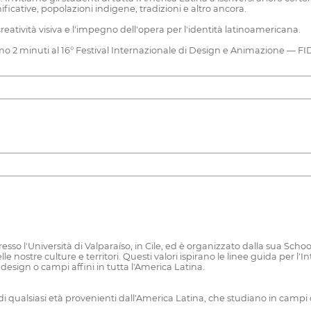
ficative, popolazioni indigene, tradizioni e altro ancora.
creatività visiva e l'impegno dell'opera per l'identità latinoamericana.
simo 2 minuti al 16° Festival Internazionale di Design e Animazione — F
sso l'Università di Valparaíso, in Cile, ed è organizzato dalla sua Schoo
nostre culture e territori. Questi valori ispirano le linee guida per l'
design o campi affini in tutta l'America Latina.
di qualsiasi età provenienti dall'America Latina, che studiano in campi com