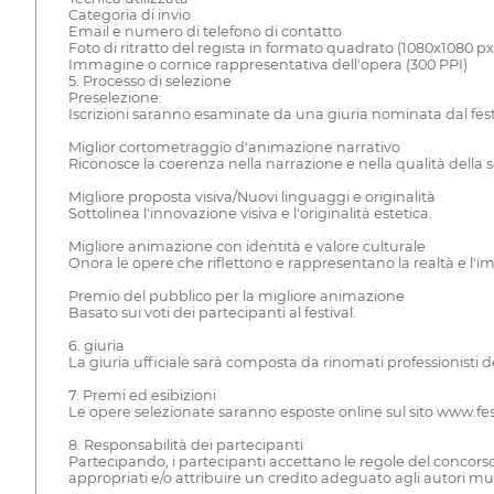
Categoria di invio
Email e numero di telefono di contatto
Foto di ritratto del regista in formato quadrato (1080x1080 p
Immagine o cornice rappresentativa dell'opera (300 PPI)
5. Processo di selezione
Preselezione:
Iscrizioni saranno esaminate da una giuria nominata dal fest
Miglior cortometraggio d'animazione narrativo
Riconosce la coerenza nella narrazione e nella qualità della 
Migliore proposta visiva/Nuovi linguaggi e originalità
Sottolinea l'innovazione visiva e l'originalità estetica.
Migliore animazione con identità e valore culturale
Onora le opere che riflettono e rappresentano la realtà e l'
Premio del pubblico per la migliore animazione
Basato sui voti dei partecipanti al festival.
6. giuria
La giuria ufficiale sarà composta da rinomati professionisti de
7. Premi ed esibizioni
Le opere selezionate saranno esposte online sul sito www.festi
8. Responsabilità dei partecipanti
Partecipando, i partecipanti accettano le regole del concorso 
appropriati e/o attribuire un credito adeguato agli autori mus