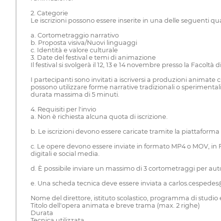
2. Categorie
Le iscrizioni possono essere inserite in una delle seguenti qu
a. Cortometraggio narrativo
b. Proposta visiva/Nuovi linguaggi
c. Identità e valore culturale
3. Date del festival e temi di animazione
Il festival si svolgerà il 12, 13 e 14 novembre presso la Facoltà d
I partecipanti sono invitati a iscriversi a produzioni animate cr
possono utilizzare forme narrative tradizionali o sperimentali
durata massima di 5 minuti.
4. Requisiti per l'invio
a. Non è richiesta alcuna quota di iscrizione.
b. Le iscrizioni devono essere caricate tramite la piattaform
c. Le opere devono essere inviate in formato MP4 o MOV, in Ful
digitali e social media.
d. È possibile inviare un massimo di 3 cortometraggi per autor
e. Una scheda tecnica deve essere inviata a carlos.cespedes@
Nome del direttore, istituto scolastico, programma di studio 
Titolo dell'opera animata e breve trama (max. 2 righe)
Durata
Tecnica utilizzata