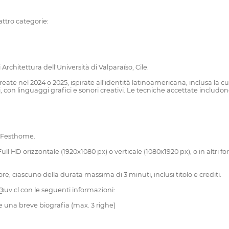
attro categorie:
i Architettura dell'Università di Valparaíso, Cile.
eate nel 2024 o 2025, ispirate all'identità latinoamericana, inclusa la cult
, con linguaggi grafici e sonori creativi. Le tecniche accettate includ
a Festhome.
l HD orizzontale (1920x1080 px) o verticale (1080x1920 px), o in altri fo
e, ciascuno della durata massima di 3 minuti, inclusi titolo e crediti.
uv.cl con le seguenti informazioni:
e una breve biografia (max. 3 righe)