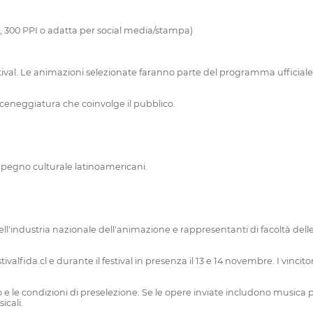
x, 300 PPI o adatta per social media/stampa)
ival. Le animazioni selezionate faranno parte del programma ufficiale
sceneggiatura che coinvolge il pubblico.
impegno culturale latinoamericani.
ll'industria nazionale dell'animazione e rappresentanti di facoltà delle 
valfida.cl e durante il festival in presenza il 13 e 14 novembre. I vinci
e le condizioni di preselezione. Se le opere inviate includono musica pro
icali.