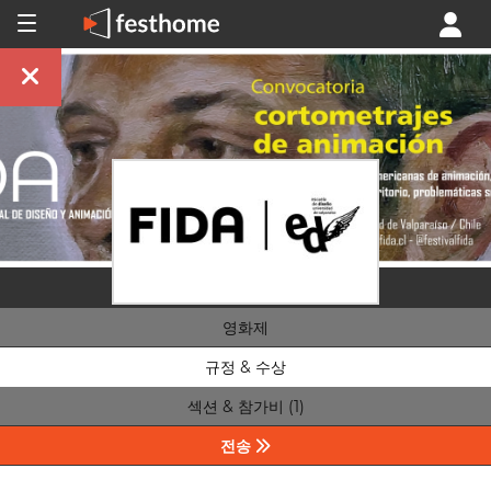
영화제
규정 & 수상
섹션 & 참가비 (1)
전송