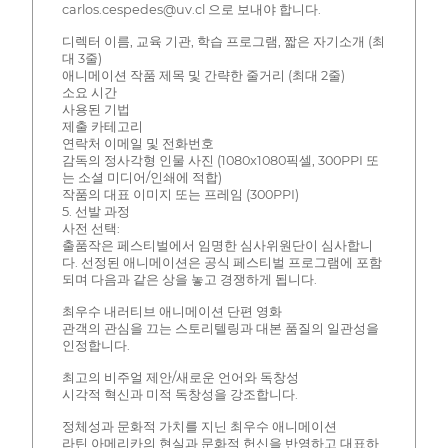
carlos.cespedes@uv.cl 으로 보내야 합니다.
디렉터 이름, 교육 기관, 학습 프로그램, 짧은 자기소개 (최
대 3줄)
애니메이션 작품 제목 및 간략한 줄거리 (최대 2줄)
소요 시간
사용된 기법
제출 카테고리
연락처 이메일 및 전화번호
감독의 정사각형 인물 사진 (1080x1080픽셀, 300PPI 또
는 소셜 미디어/인쇄에 적합)
작품의 대표 이미지 또는 프레임 (300PPI)
5. 선발 과정
사전 선택:
출품작은 페스티벌에서 임명한 심사위원단이 심사합니
다. 선정된 애니메이션은 공식 페스티벌 프로그램에 포함
되며 다음과 같은 상을 놓고 경쟁하게 됩니다.
최우수 내러티브 애니메이션 단편 영화
관객의 관심을 끄는 스토리텔링과 대본 품질의 일관성을
인정합니다.
최고의 비주얼 제안/새로운 언어와 독창성
시각적 혁신과 미적 독창성을 강조합니다.
정체성과 문화적 가치를 지닌 최우수 애니메이션
라틴 아메리카의 현실과 문화적 헌신을 반영하고 대표하