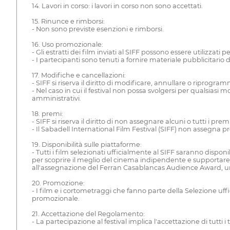
14. Lavori in corso: i lavori in corso non sono accettati.
15. Rinunce e rimborsi:
- Non sono previste esenzioni e rimborsi.
16. Uso promozionale:
- Gli estratti dei film inviati al SIFF possono essere utilizzat
- I partecipanti sono tenuti a fornire materiale pubblicitario di
17. Modifiche e cancellazioni:
- SIFF si riserva il diritto di modificare, annullare o riprogr
- Nel caso in cui il festival non possa svolgersi per qualsiasi 
amministrativi.
18. premi:
- SIFF si riserva il diritto di non assegnare alcuni o tutti i premi
- Il Sabadell International Film Festival (SIFF) non assegna p
19. Disponibilità sulle piattaforme:
- Tutti i film selezionati ufficialmente al SIFF saranno disponi
per scoprire il meglio del cinema indipendente e supportare l
all'assegnazione del Ferran Casablancas Audience Award, uno de
20. Promozione:
- I film e i cortometraggi che fanno parte della Selezione uffic
promozionale.
21. Accettazione del Regolamento:
- La partecipazione al festival implica l'accettazione di tutti i 