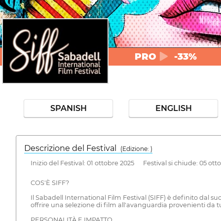
PRO
-33%
SPANISH
ENGLISH
Descrizione del Festival
( Edizione: )
Inizio del Festival: 01 ottobre 2025 Festival si chiude: 05 ott
COS'È SIFF?
Il Sabadell International Film Festival (SIFF) è definito dal su
offrire una selezione di film all'avanguardia provenienti da 
PERSONALITÀ E IMPATTO