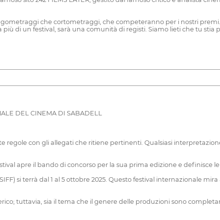
gometraggi che cortometraggi, che competeranno per i nostri premi. Tutt
 più di un festival, sarà una comunità di registi. Siamo lieti che tu sti
NALE DEL CINEMA DI SABADELL
egole con gli allegati che ritiene pertinenti. Qualsiasi interpretazione
tival apre il bando di concorso per la sua prima edizione e definisce l
SIFF) si terrà dal 1 al 5 ottobre 2025. Questo festival internazionale mir
rico; tuttavia, sia il tema che il genere delle produzioni sono completame