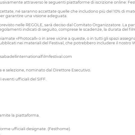
lusivamente attraverso le seguenti piattaforme di iscrizione online: 
accettate, né saranno accettate quelle che includono più del 10% di mat
 per garantire una visione adeguata.
n previsto nelle REGOLE, sarà deciso dal Comitato Organizzatore. La part
golamenti indicati di seguito, comprese le scadenze, la durata del film, 
ee chiamate «Photocall» o in aree vicine a queste, o in tutti gli spazi 
ubblicati nei materiali del Festival, che potrebbero includere il nostro W
val: sabadellinternationalfilmfestival.com
 e selezione, nominato dal Direttore Esecutivo.
 eventi ufficiali del SIFF.
amite la piattaforma.
aforme ufficiali designate. (Festhome).
.