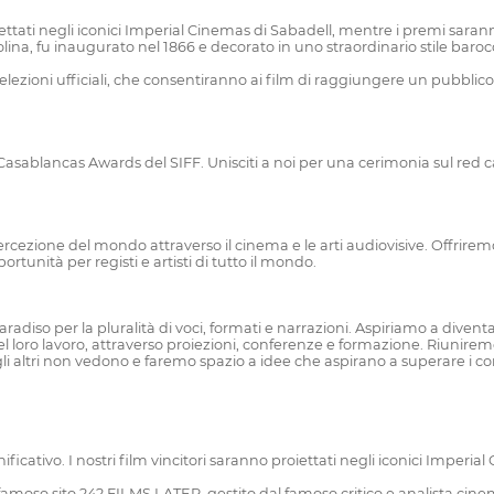
ettati negli iconici Imperial Cinemas di Sabadell, mentre i premi sarann
na, fu inaugurato nel 1866 e decorato in uno straordinario stile barocco 
selezioni ufficiali, che consentiranno ai film di raggiungere un pubblic
Casablancas Awards del SIFF. Unisciti a noi per una cerimonia sul red ca
a percezione del mondo attraverso il cinema e le arti audiovisive. Offr
rtunità per registi e artisti di tutto il mondo.
so per la pluralità di voci, formati e narrazioni. Aspiriamo a diventa
el loro lavoro, attraverso proiezioni, conferenze e formazione. Riuni
li altri non vedono e faremo spazio a idee che aspirano a superare i con
cativo. I nostri film vincitori saranno proiettati negli iconici Imperi
o sul famoso sito 242 FILMS LATER, gestito dal famoso critico e analista 