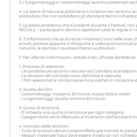
3. I lungometraggi e i cortometraggi saranno presentati esc
4. Le opere di natura pubblicitaria o turistica non saranno 
produzioni che non soddisfano gli standard tecnici richiesti
5. Qualsiasi problema che si presenti durante il Festival, no
REGOLE. I partecipanti devono rispettare tutte le regole e i re
6. Ti informiamo che se durante il Festival ti trovi nelle ar
privati, potresti apparire in fotografie e video promozionali p
network, la stampa o qualsiasi mezzo audiovisivo.
7. Per ulteriori informazioni, visitate il sito ufficiale del festi
1. Processo di selezione:
- Le candidature saranno valutate dal Comitato di anteprima
- Le decisioni del comitato sono definitive e riservate.
- I film selezionati e vincitori saranno proiettati in occasione di
2. durata dei film:
- Cortometraggi: massimo 30 minuti, inclusi titoli e crediti.
- Lungometraggi: durata minima 60 minuti.
3. Quota di iscrizione:
- È richiesta una quota di iscrizione per ogni categoria.
- Il pagamento verrà effettuato al momento dell'iscrizione tr
4. Inscrição delle iscrizioni:
- Tutte le iscrizioni devono essere effettuate tramite le piatt
- Nessun materiale fisico deve essere inviato se non richiesto