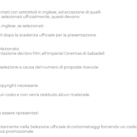
tati con sottotitoli in inglese, ad eccezione di quelli
ilm selezionati ufficialmente, questi devono
 inglese, se selezionati.
ti dopo la scadenza ufficiale per la presentazione.
elezionato.
sentazione dei loro film all'Imperial Cinemas di Sabadell.
i selezione a causa del numero di proposte ricevute.
copyright necessarie.
cun costo e non verrà restituito alcun materiale.
o essere ripresentati.
tamente nella Selezione ufficiale di cortometraggi fornendo un codice 
odice promozionale.