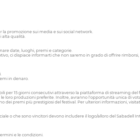
i per la promozione sui media e sui social network.
 alta qualità.
ammare date, luoghi, premi e categorie.
motivo, ci dispiace informarti che non saremo in grado di offrire rimborsi,
.
remi in denaro.
bili per 15 giorni consecutivi attraverso la piattaforma di streaming del 
e loro produzioni preferite. Inoltre, avranno l'opportunità unica di vo
i premi più prestigiosi del festival. Per ulteriori informazioni, visita
iale o che sono vincitori devono includere il logo/alloro del Sabadell Inte
termini e le condizioni.