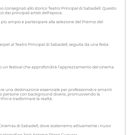
o consegnati allo storico Teatro Principal di Sabadell. Questo
dai principali artisti dell'epoca.
o più ampio e partecipare alla selezione del Premio del
rpet al Teatro Principal di Sabadell, seguita da una festa
iremo un festival che approfondirà l'apprezzamento del cinema
re una destinazione essenziale per professionisti e amanti
remo persone con background diversi, promuovendo la
fini e trasformare la realtà.
al Cinemas di Sabadell, dove sosterremo attivamente i nuovi
cinematografico José Antonio Pérez Guevara.