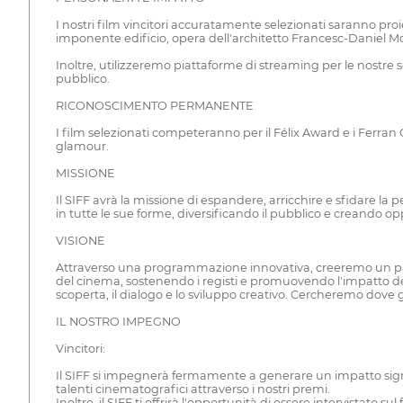
I nostri film vincitori accuratamente selezionati saranno proi
imponente edificio, opera dell'architetto Francesc-Daniel Moli
Inoltre, utilizzeremo piattaforme di streaming per le nostre 
pubblico.
RICONOSCIMENTO PERMANENTE
I film selezionati competeranno per il Félix Award e i Ferran 
glamour.
MISSIONE
Il SIFF avrà la missione di espandere, arricchire e sfidare l
in tutte le sue forme, diversificando il pubblico e creando oppo
VISIONE
Attraverso una programmazione innovativa, creeremo un paradi
del cinema, sostenendo i registi e promuovendo l'impatto d
scoperta, il dialogo e lo sviluppo creativo. Cercheremo dove g
IL NOSTRO IMPEGNO
Vincitori:
Il SIFF si impegnerà fermamente a generare un impatto signifi
talenti cinematografici attraverso i nostri premi.
Inoltre, il SIFF ti offrirà l'opportunità di essere intervistat