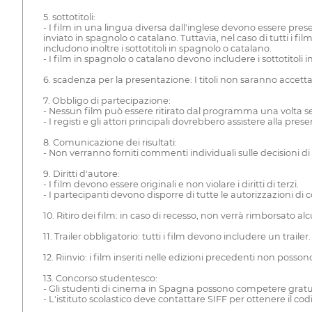
5. sottotitoli:
- I film in una lingua diversa dall'inglese devono essere presen
inviato in spagnolo o catalano. Tuttavia, nel caso di tutti i f
includono inoltre i sottotitoli in spagnolo o catalano.
- I film in spagnolo o catalano devono includere i sottotitoli in
6. scadenza per la presentazione: I titoli non saranno accetta
7. Obbligo di partecipazione:
- Nessun film può essere ritirato dal programma una volta s
- I registi e gli attori principali dovrebbero assistere alla pre
8. Comunicazione dei risultati:
- Non verranno forniti commenti individuali sulle decisioni d
9. Diritti d'autore:
- I film devono essere originali e non violare i diritti di terzi.
- I partecipanti devono disporre di tutte le autorizzazioni di 
10. Ritiro dei film: in caso di recesso, non verrà rimborsato al
11. Trailer obbligatorio: tutti i film devono includere un trailer.
12. Riinvio: i film inseriti nelle edizioni precedenti non posson
13. Concorso studentesco:
- Gli studenti di cinema in Spagna possono competere gratui
- L'istituto scolastico deve contattare SIFF per ottenere il c