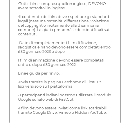
•Tutti i film, compresi quelli in inglese, DEVONO
avere sottotitoli in inglese.
•Il contenuto del film deve rispettare gli standard
legali (nessuna oscenità, diffamazione, violazione
del copyright o incitamento alla disarmonia
comune). La giuria prenderà le decisioni finali sui
contenuti.
•Date di completamento: i film di finzione,
saggistica e nano devono essere completati entro
il 30 gennaio 2023 o dopo.
I film di animazione devono essere completati
entro o dopo il 30 gennaio 2022.
Linee guida per l'invio:
•Invia tramite la pagina Festhome di FirstCut.
Iscriversi solo su 1 piattaforma.
• I partecipanti indiani possono utilizzare il modulo
Google sul sito web di FirstCut.
•I film devono essere inviati come link scaricabili
tramite Google Drive, Vimeo o Hidden YouTube.