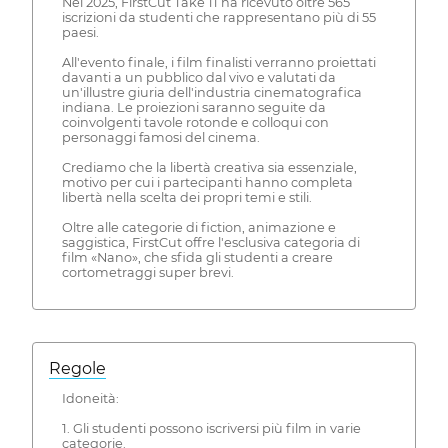
Nel 2025, FirstCut Take 11 ha ricevuto oltre 565
iscrizioni da studenti che rappresentano più di 55
paesi.
All'evento finale, i film finalisti verranno proiettati
davanti a un pubblico dal vivo e valutati da
un'illustre giuria dell'industria cinematografica
indiana. Le proiezioni saranno seguite da
coinvolgenti tavole rotonde e colloqui con
personaggi famosi del cinema.
Crediamo che la libertà creativa sia essenziale,
motivo per cui i partecipanti hanno completa
libertà nella scelta dei propri temi e stili.
Oltre alle categorie di fiction, animazione e
saggistica, FirstCut offre l'esclusiva categoria di
film «Nano», che sfida gli studenti a creare
cortometraggi super brevi.
Regole
Idoneità:
1. Gli studenti possono iscriversi più film in varie
categorie.