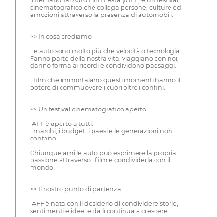
International Auto Film Festa (IAFF) è un festival
cinematografico che collega persone, culture ed
emozioni attraverso la presenza di automobili.
>> In cosa crediamo
Le auto sono molto più che velocità o tecnologia.
Fanno parte della nostra vita: viaggiano con noi,
danno forma ai ricordi e condividono paesaggi.
I film che immortalano questi momenti hanno il
potere di commuovere i cuori oltre i confini.
>> Un festival cinematografico aperto
IAFF è aperto a tutti.
I marchi, i budget, i paesi e le generazioni non
contano.
Chiunque ami le auto può esprimere la propria
passione attraverso i film e condividerla con il
mondo.
>> Il nostro punto di partenza
IAFF è nata con il desiderio di condividere storie,
sentimenti e idee, e da lì continua a crescere.