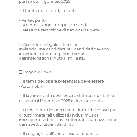
partire dal 1° gennaio 2025
・Durata massima: 15 minuti
- Partecipanti
・Aperto a singoli, gruppi e aziende
・Nessuna restrizione di nazionalità o età
■ Accordo su regole e termini
Inviando una candidatura, i candidati devono
accettare tutte le regole e i termini
dell'International Auto Film Festa.
■ Regole di invio
・Il tema dell'opera presentata deve essere
«Automobili».
・Il lavoro inviato deve essere stato completato o
rilasciato il 1° gennaio 2025 o dopo tale data.
・I richiedenti devono essere titolari del copyright
di tutti i materiali utilizzati (inclusi musica,
immagini e video) o aver ottenuto l'autorizzazione
dai rispettivi titolari dei diritti.
・Il copyright dell'opera inviata rimane di