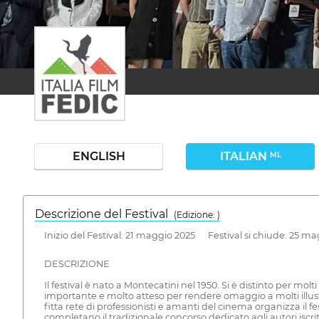
ENGLISH
ITALIAN
ML
Descrizione del Festival
( Edizione: )
Inizio del Festival: 21 maggio 2025 Festival si chiude: 25 m
DESCRIZIONE
Il festival è nato a Montecatini nel 1950. Si è distinto per m
importante e molto atteso per rendere omaggio a molti illustri
fitta rete di professionisti e amanti del cinema organizza il f
completano il tradizionale concorso dedicato agli autori iscri