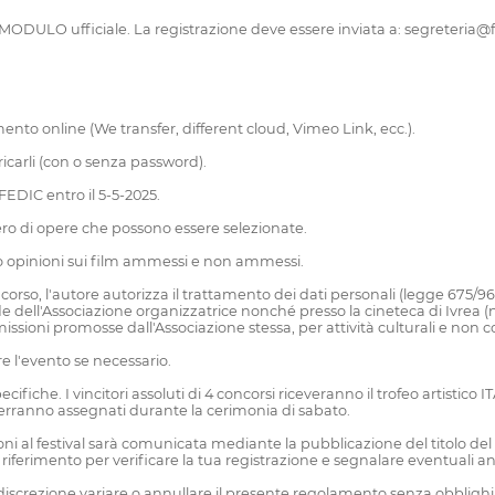
ULO ufficiale. La registrazione deve essere inviata a: segreteria@fedic
mento online (We transfer, different cloud, Vimeo Link, ecc.).
ricarli (con o senza password).
 FEDIC entro il 5-5-2025.
numero di opere che possono essere selezionate.
e/o opinioni sui film ammessi e non ammessi.
o, l'autore autorizza il trattamento dei dati personali (legge 675/9
de dell'Associazione organizzatrice nonché presso la cineteca di Ivrea (
rasmissioni promosse dall'Associazione stessa, per attività culturali e n
re l'evento se necessario.
ifiche. I vincitori assoluti di 4 concorsi riceveranno il trofeo artisti
 verranno assegnati durante la cerimonia di sabato.
al festival sarà comunicata mediante la pubblicazione del titolo del fi
ferimento per verificare la tua registrazione e segnalare eventuali ano
 discrezione variare o annullare il presente regolamento senza obblighi