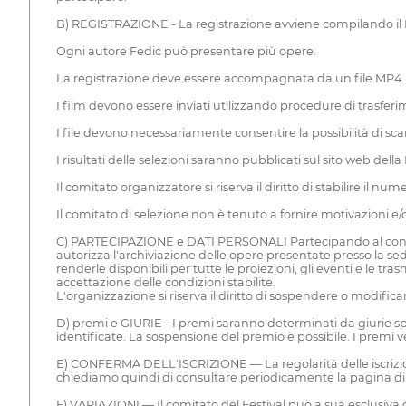
B) REGISTRAZIONE - La registrazione avviene compilando il MOD
Ogni autore Fedic può presentare più opere.
La registrazione deve essere accompagnata da un file MP4.
I film devono essere inviati utilizzando procedure di trasferi
I file devono necessariamente consentire la possibilità di sca
I risultati delle selezioni saranno pubblicati sul sito web della
Il comitato organizzatore si riserva il diritto di stabilire il 
Il comitato di selezione non è tenuto a fornire motivazioni 
C) PARTECIPAZIONE e DATI PERSONALI Partecipando al concors
autorizza l'archiviazione delle opere presentate presso la se
renderle disponibili per tutte le proiezioni, gli eventi e le t
accettazione delle condizioni stabilite.
L'organizzazione si riserva il diritto di sospendere o modifica
D) premi e GIURIE - I premi saranno determinati da giurie spec
identificate. La sospensione del premio è possibile. I premi
E) CONFERMA DELL'ISCRIZIONE — La regolarità delle iscrizioni 
chiediamo quindi di consultare periodicamente la pagina di ri
F) VARIAZIONI — Il comitato del Festival può a sua esclusiva