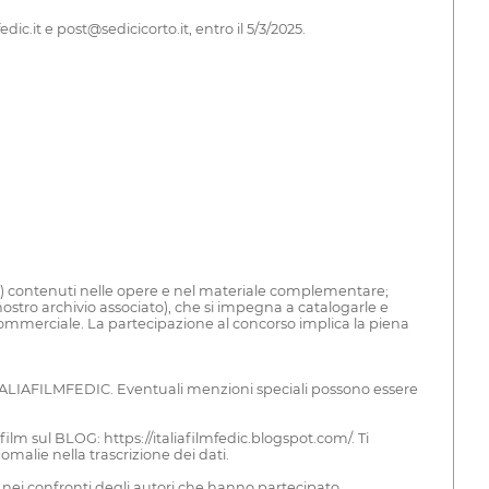
.it e post@sedicicorto.it, entro il 5/3/2025.
6) contenuti nelle opere e nel materiale complementare;
nostro archivio associato), che si impegna a catalogarle e
on commerciale. La partecipazione al concorso implica la piena
co ITALIAFILMFEDIC. Eventuali menzioni speciali possono essere
lm sul BLOG: https://italiafilmfedic.blogspot.com/. Ti
malie nella trascrizione dei dati.
 nei confronti degli autori che hanno partecipato.