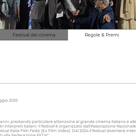
Festival del cinema
Regole & Premi
aggio 2025
olti anni, prestando particolare attenzione al grande cinema italiano e a
 interpreti italiani. Il festival è organizzato dall'Associazione Nazion
estival Italia Film Fedic (Ex Film Video). Dal 2024 il festival diventerà
tti alla Federazione FEDIC.