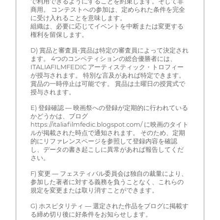
で利用できるようにすることを約束します。そして非
商用。 コンテストへの参加は、定められた条件を完全
に受け入れることを意味します。
組織は、必要に応じてイベントを中断または変更する
権利を留保します。
D) 賞品と審査員-賞品は特定の審査員によって決定され
ます。 4つのコンペティションの総合優勝者には、
ITALIAFILMFEDIC アーティスティック・トロフィー
が授与されます。 特別な言及があれば特定できます。
賞品の一時停止は可能です。 賞品は土曜日の授賞式で
授与されます。
E) 登録確認 — 映画祭への登録が定期的に行われている
かどうかは、ブログ
https://italiafilmfedic.blogspot.com/ に映画のタイト
ルが掲載された時点で通知されます。 そのため、定期
的にリファレンスページを参照して登録内容を確認
し、データの書き起こしに異常があれば報告してくだ
さい。
F) 変更 — フェスティバル委員会は独自の裁量により、
参加した著者に対する義務を負うことなく、これらの
規定を変更または取り消すことができます。
G) ホスピタリティ — 選定された作品をブログに掲載す
る締め切り後に好条件をお知らせします。