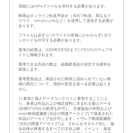
登録にはMP4ファイルを添付する必要があります。
映画はオンライン転送手続き（当社で転送、異なるク
ラウド、Vimeo Linkなど）を使用して送信する必要が
あります。
ファイルは必ず (パスワードの有無にかかわらず) ダウ
ンロードを許可する必要があります。
選考の結果は、2025年5月5日までにFEDICのウェブサ
イトに掲載されます。
選考できる作品の数は、組織委員会が決定する権利を
留保します。
選考委員会は、承認された映画と認められていない映
画の両方について、理由や意見を述べる必要はありま
せん。
C) 参加と個人データコンテストに参加することによ
り、著者は作品および補足資料に含まれる個人データ
(法律675/96) の処理を許可し、主催協会の本部および
Ivrea映画図書館 (当社の関連アーカイブ) で発表された
作品のアーカイブを許可します。イヴレア映画図書館
(当社の関連アーカイブ) は、それらをカタログ化し、協
会自体が推進するすべての文化上映、イベント、放送