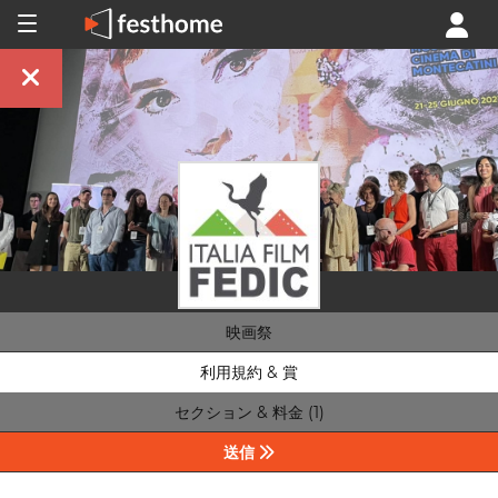
映画祭
利用規約 & 賞
セクション & 料金 (1)
送信