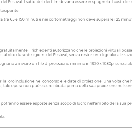
el Festival. I sottotitoli dei film devono essere in spagnolo. I costi di 
rtecipante.
 tra 65 e 150 minuti e nei cortometraggi non deve superare i 25 minut
e gratuitamente. I richiedenti autorizzano che le proiezioni virtuali poss
bilito durante i giorni del Festival, senza restrizioni di geolocalizzazi
 impegnano a inviare un file di proiezione minimo in 1920 x 1080p, senz
 la loro inclusione nel concorso e le date di proiezione. Una volta che l
 tale opera non può essere ritirata prima della sua proiezione nel con
 e potranno essere esposte senza scopo di lucro nell'ambito della sua p
le.