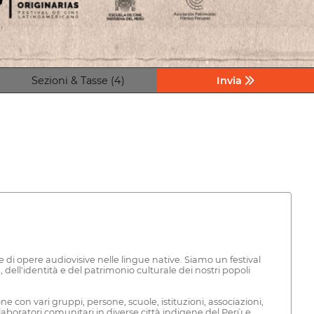
Sezioni & Tasse (4)
Invia
one di opere audiovisive nelle lingue native. Siamo un festival
ell'identità e del patrimonio culturale dei nostri popoli
ne con vari gruppi, persone, scuole, istituzioni, associazioni,
e laboratori comunitari in diverse città indigene del Perù e