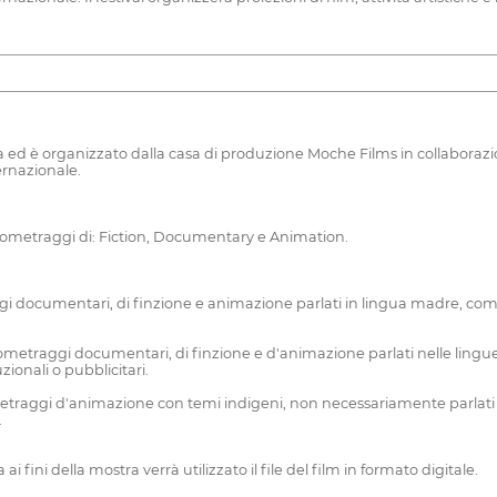
rsona ed è organizzato dalla casa di produzione Moche Films in collaborazio
ernazionale.
gometraggi di: Fiction, Documentary e Animation.
cumentari, di finzione e animazione parlati in lingua madre, compl
ggi documentari, di finzione e d'animazione parlati nelle lingue n
ionali o pubblicitari.
aggi d'animazione con temi indigeni, non necessariamente parlati nel
.
 fini della mostra verrà utilizzato il file del film in formato digitale.