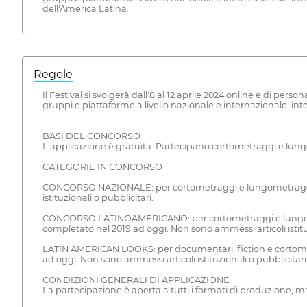
dell'America Latina.
Regole
Il Festival si svolgerà dall'8 al 12 aprile 2024 online e di pe
gruppi e piattaforme a livello nazionale e internazionale. int
BASI DEL CONCORSO
L'applicazione è gratuita. Partecipano cortometraggi e lun
CATEGORIE IN CONCORSO
CONCORSO NAZIONALE: per cortometraggi e lungometraggi do
istituzionali o pubblicitari.
CONCORSO LATINOAMERICANO: per cortometraggi e lungometra
completato nel 2019 ad oggi. Non sono ammessi articoli istituz
LATIN AMERICAN LOOKS: per documentari, fiction e cortometr
ad oggi. Non sono ammessi articoli istituzionali o pubblicitari
CONDIZIONI GENERALI DI APPLICAZIONE
La partecipazione è aperta a tutti i formati di produzione, ma ai