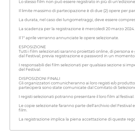
Lo stesso film non può essere registrato in più di un'edizione d
Il limite massimo di partecipazione è di due (2) opere per pa
La durata, nel caso dei lungometraggi, deve essere compresa
La scadenza per la registrazione è mercoledì 20 marzo 2024.
Il 1° aprile verranno annunciate le opere selezionate.
ESPOSIZIONE
Tutti i film selezionati saranno proiettati online, di persona 
dal Festival; previa registrazione e password in un momento sta
I responsabili dei film selezionati per qualsiasi sezione si
del Festival.
DISPOSIZIONI FINALI
Gli organizzatori comunicheranno ai loro registi e/o produttori
parteciperà sono state comunicate dal Comitato di Selezione,
I registi selezionati potranno presentare il loro film al festival.
Le copie selezionate faranno parte dell'archivio del Festival
film.
La registrazione implica la piena accettazione di queste rego