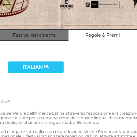
Festival del cinema
Regole & Premi
ITALIAN
ML
e 2024
 native del Perù e dell'America Latina attraverso l'esposizione e la creazi
rande alleato per la conservazione delle nostre lingue, della memoria, d
Perù dedicato al cinema in lingua madre. Benvenuto.
line ed è organizzato dalla casa di produzione Moche Films in collaborazio
nazionale. Il festival organizzerà proiezioni di film, attività artistiche 