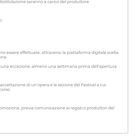
sottotitolazione saranno a carico del produttore.
i.
ano essere effettuate, attraverso la piattaforma digitale scelta
one.
a alcuna eccezione, almeno una settimana prima dell'apertura
'accettazione di un'opera e la sezione del Festival a cui
corso.
romozione, previa comunicazione ai registi o produttori del