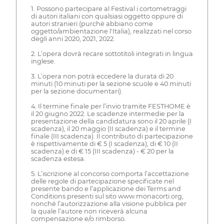
1. Possono partecipare al Festival i cortometraggi
di autori italiani con qualsiasi oggetto oppure di
autori stranieri (purché abbiano come
oggetto/ambientazione l'Italia), realizzati nel corso
degli anni 2020, 2021, 2022.
2. L’opera dovrà recare sottotitoli integrati in lingua
inglese.
3. L’opera non potrà eccedere la durata di 20
minuti (10 minuti per la sezione scuole e 40 minuti
per la sezione documentari).
4. Il termine finale per l’invio tramite FESTHOME è
il 20 giugno 2022. Le scadenze intermedie per la
presentazione della candidatura sono il 20 aprile (I
scadenza), il 20 maggio (II scadenza) e il termine
finale (III scadenza). Il contributo di partecipazione
è rispettivamente di € 5 (I scadenza), di € 10 (II
scadenza) e di € 15 (III scadenza) - € 20 per la
scadenza estesa.
5. L’iscrizione al concorso comporta l’accettazione
delle regole di partecipazione specificate nel
presente bando e l’applicazione dei Terms and
Conditions presenti sul sito www.monacorti.org,
nonché l’autorizzazione alla visione pubblica per
la quale l’autore non riceverà alcuna
compensazione e/o rimborso.