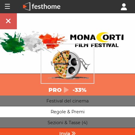
PRO
-33%
Festival del cinema
Regole & Premi
Sezioni & Tasse (4)
Invia