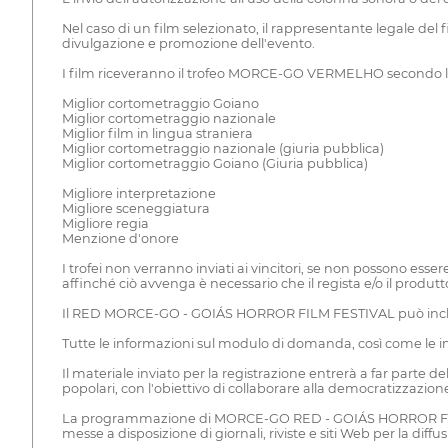
Nel caso di un film selezionato, il rappresentante legale de
divulgazione e promozione dell'evento.
I film riceveranno il trofeo MORCE-GO VERMELHO secondo l
Miglior cortometraggio Goiano
Miglior cortometraggio nazionale
Miglior film in lingua straniera
Miglior cortometraggio nazionale (giuria pubblica)
Miglior cortometraggio Goiano (Giuria pubblica)
Migliore interpretazione
Migliore sceneggiatura
Migliore regia
Menzione d'onore
I trofei non verranno inviati ai vincitori, se non possono 
affinché ciò avvenga è necessario che il regista e/o il produ
Il RED MORCE-GO - GOIÁS HORROR FILM FESTIVAL può includere
Tutte le informazioni sul modulo di domanda, così come le imma
Il materiale inviato per la registrazione entrerà a far parte 
popolari, con l'obiettivo di collaborare alla democratizzazio
La programmazione di MORCE-GO RED - GOIÁS HORROR FILM FEST
messe a disposizione di giornali, riviste e siti Web per la diffu