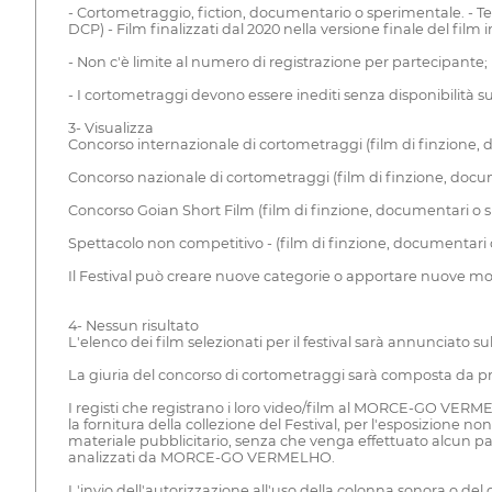
- Cortometraggio, fiction, documentario o sperimentale. - Tem
DCP) - Film finalizzati dal 2020 nella versione finale del fi
- Non c'è limite al numero di registrazione per partecipante;
- I cortometraggi devono essere inediti senza disponibilità su
3- Visualizza
Concorso internazionale di cortometraggi (film di finzione, do
Concorso nazionale di cortometraggi (film di finzione, docu
Concorso Goian Short Film (film di finzione, documentari o s
Spettacolo non competitivo - (film di finzione, documentari o
Il Festival può creare nuove categorie o apportare nuove modi
4- Nessun risultato
L'elenco dei film selezionati per il festival sarà annunciato sul 
La giuria del concorso di cortometraggi sarà composta da profes
I registi che registrano i loro video/film al MORCE-GO VER
la fornitura della collezione del Festival, per l'esposizione n
materiale pubblicitario, senza che venga effettuato alcun pa
analizzati da MORCE-GO VERMELHO.
L'invio dell'autorizzazione all'uso della colonna sonora o del