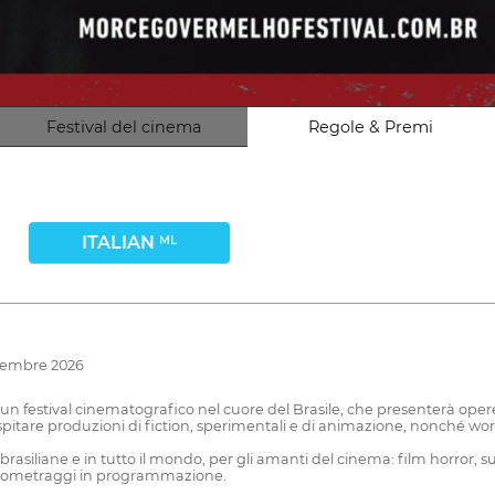
Festival del cinema
Regole & Premi
ITALIAN
ML
ovembre 2026
festival cinematografico nel cuore del Brasile, che presenterà opere
 ospitare produzioni di fiction, sperimentali e di animazione, nonché wor
 brasiliane e in tutto il mondo, per gli amanti del cinema: film horror,
lungometraggi in programmazione.