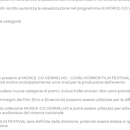
l film iscritto autorizza la visualizzazione nel programma di MORCE-GO
e categorie:
essere presenti al MORCE-GO VERMELHO - GOIÁS HORROR FILM FESTIVAL. E
ttore inviino anticipatamente un'e-mail per la produzione dell'evento
 nuove categorie di premi, inclusi trofei onorari. Non sono previst
gini dei film (fino a 30 secondi) possono essere utilizzate per la diffu
della collezione MORCE-GO VERMELHO e potrà essere utilizzato per attività
ne audiovisiva del cinema nazionale.
IVAL sarà definita dalla direzione, potendo essere estesa in spettac
sione.