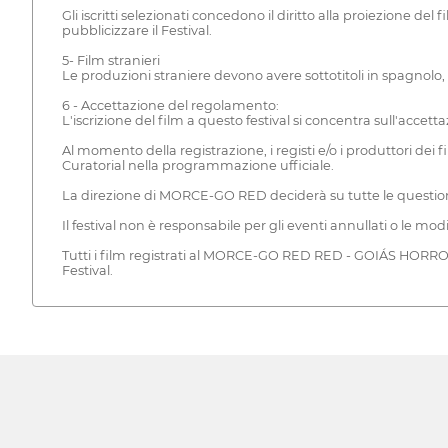
Gli iscritti selezionati concedono il diritto alla proiezione del
pubblicizzare il Festival.
5- Film stranieri
Le produzioni straniere devono avere sottotitoli in spagnolo,
6 - Accettazione del regolamento:
L'iscrizione del film a questo festival si concentra sull'acce
Al momento della registrazione, i registi e/o i produttori de
Curatorial nella programmazione ufficiale.
La direzione di MORCE-GO RED deciderà su tutte le questioni
Il festival non è responsabile per gli eventi annullati o le mod
Tutti i film registrati al MORCE-GO RED RED - GOIÁS HORROR
Festival.