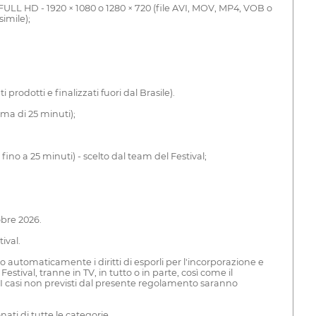
 FULL HD - 1920 × 1080 o 1280 × 720 (file AVI, MOV, MP4, VOB o
imile);
rodotti e finalizzati fuori dal Brasile).
ma di 25 minuti);
no a 25 minuti) - scelto dal team del Festival;
tobre 2026.
ival.
tomaticamente i diritti di esporli per l'incorporazione e
stival, tranne in TV, in tutto o in parte, così come il
 I casi non previsti dal presente regolamento saranno
ati di tutte le categorie.