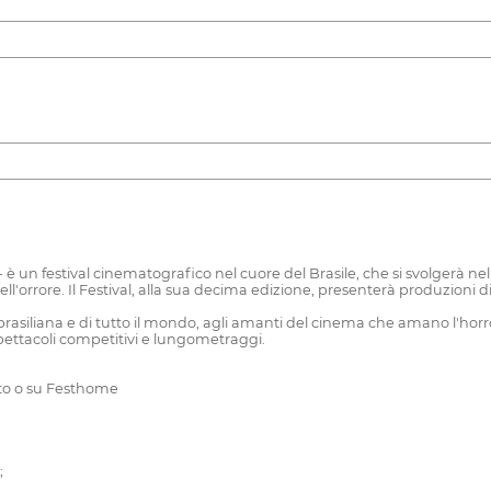
festival cinematografico nel cuore del Brasile, che si svolgerà ne
dell'orrore. Il Festival, alla sua decima edizione, presenterà produzioni d
brasiliana e di tutto il mondo, agli amanti del cinema che amano l'horro
pettacoli competitivi e lungometraggi.
sito o su Festhome
;