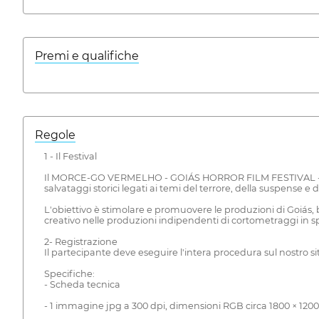
Premi e qualifiche
Regole
1 - Il Festival
Il MORCE-GO VERMELHO - GOIÁS HORROR FILM FESTIVAL - è un 
salvataggi storici legati ai temi del terrore, della suspense e 
L'obiettivo è stimolare e promuovere le produzioni di Goiás, 
creativo nelle produzioni indipendenti di cortometraggi in s
2- Registrazione
Il partecipante deve eseguire l'intera procedura sul nostro 
Specifiche:
- Scheda tecnica
- 1 immagine jpg a 300 dpi, dimensioni RGB circa 1800 × 1200