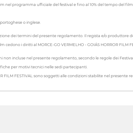
 film nel programma ufficiale del festival e fino al 10% del tempo del film o
 portoghese o inglese.
ttazione dei termini del presente regolamento. Il regista e/o produttore 
i film cedono i diritti al MORCE-GO VERMELHO - GOIÁS HORROR FILM FESTIVA
 non incluse nel presente regolamento, secondo le regole dei Festival
ifiche per motivi tecnici nelle sedi partecipanti.
 FILM FESTIVAL sono soggetti alle condizioni stabilite nel presente r