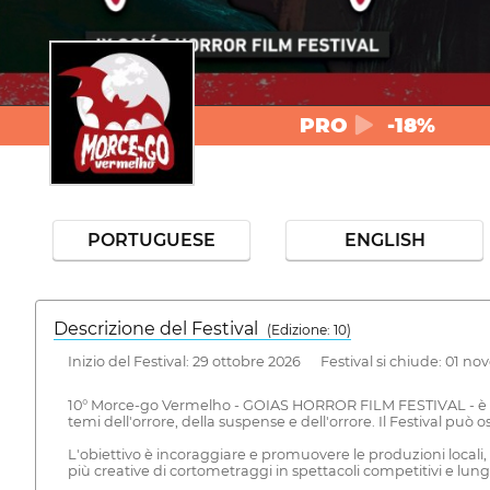
PRO
-18%
PORTUGUESE
ENGLISH
Descrizione del Festival
( Edizione: 10)
Inizio del Festival: 29 ottobre 2026 Festival si chiude: 01 n
10° Morce-go Vermelho - GOIAS HORROR FILM FESTIVAL - è un 
temi dell'orrore, della suspense e dell'orrore. Il Festival può
L'obiettivo è incoraggiare e promuovere le produzioni locali,
più creative di cortometraggi in spettacoli competitivi e 