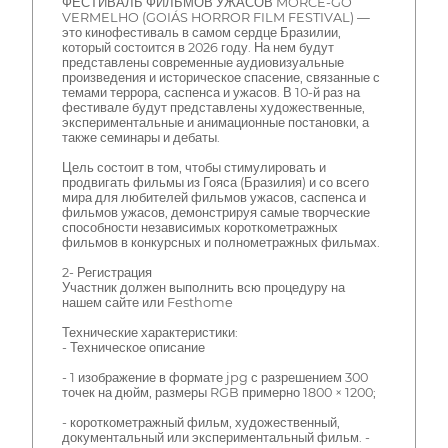
ФЕСТИВАЛЬ ФИЛЬМОВ УЖАСОВ MORCE-GO
VERMELHO (GOIÁS HORROR FILM FESTIVAL) —
это кинофестиваль в самом сердце Бразилии,
который состоится в 2026 году. На нем будут
представлены современные аудиовизуальные
произведения и историческое спасение, связанные с
темами террора, саспенса и ужасов. В 10-й раз на
фестивале будут представлены художественные,
экспериментальные и анимационные постановки, а
также семинары и дебаты.
Цель состоит в том, чтобы стимулировать и
продвигать фильмы из Гояса (Бразилия) и со всего
мира для любителей фильмов ужасов, саспенса и
фильмов ужасов, демонстрируя самые творческие
способности независимых короткометражных
фильмов в конкурсных и полнометражных фильмах.
2- Регистрация
Участник должен выполнить всю процедуру на
нашем сайте или Festhome
Технические характеристики:
- Техническое описание
- 1 изображение в формате jpg с разрешением 300
точек на дюйм, размеры RGB примерно 1800 × 1200;
- короткометражный фильм, художественный,
документальный или экспериментальный фильм. -