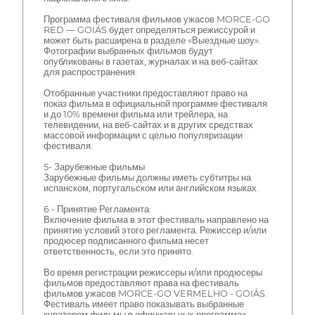
Программа фестиваля фильмов ужасов MORCE-GO
RED — GOIÁS будет определяться режиссурой и
может быть расширена в разделе «Выездные шоу».
Фотографии выбранных фильмов будут
опубликованы в газетах, журналах и на веб-сайтах
для распространения.
Отобранные участники предоставляют право на
показ фильма в официальной программе фестиваля
и до 10% времени фильма или трейлера, на
телевидении, на веб-сайтах и в других средствах
массовой информации с целью популяризации
фестиваля.
5- Зарубежные фильмы
Зарубежные фильмы должны иметь субтитры на
испанском, португальском или английском языках.
6 - Принятие Регламента:
Включение фильма в этот фестиваль направлено на
принятие условий этого регламента. Режиссер и/или
продюсер подписанного фильма несет
ответственность, если это принято.
Во время регистрации режиссеры и/или продюсеры
фильмов предоставляют права на фестиваль
фильмов ужасов MORCE-GO VERMELHO - GOIÁS.
Фестиваль имеет право показывать выбранные
куратором фильмы в официальных программах.