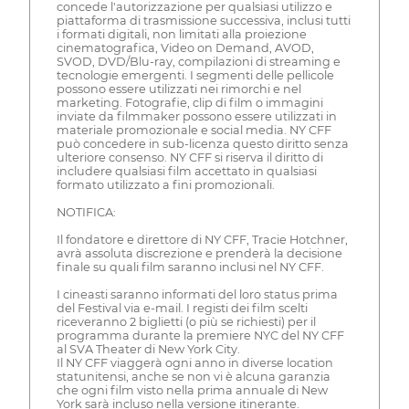
concede l'autorizzazione per qualsiasi utilizzo e
piattaforma di trasmissione successiva, inclusi tutti
i formati digitali, non limitati alla proiezione
cinematografica, Video on Demand, AVOD,
SVOD, DVD/Blu-ray, compilazioni di streaming e
tecnologie emergenti. I segmenti delle pellicole
possono essere utilizzati nei rimorchi e nel
marketing. Fotografie, clip di film o immagini
inviate da filmmaker possono essere utilizzati in
materiale promozionale e social media. NY CFF
può concedere in sub-licenza questo diritto senza
ulteriore consenso. NY CFF si riserva il diritto di
includere qualsiasi film accettato in qualsiasi
formato utilizzato a fini promozionali.
NOTIFICA:
Il fondatore e direttore di NY CFF, Tracie Hotchner,
avrà assoluta discrezione e prenderà la decisione
finale su quali film saranno inclusi nel NY CFF.
I cineasti saranno informati del loro status prima
del Festival via e-mail. I registi dei film scelti
riceveranno 2 biglietti (o più se richiesti) per il
programma durante la premiere NYC del NY CFF
al SVA Theater di New York City.
Il NY CFF viaggerà ogni anno in diverse location
statunitensi, anche se non vi è alcuna garanzia
che ogni film visto nella prima annuale di New
York sarà incluso nella versione itinerante.