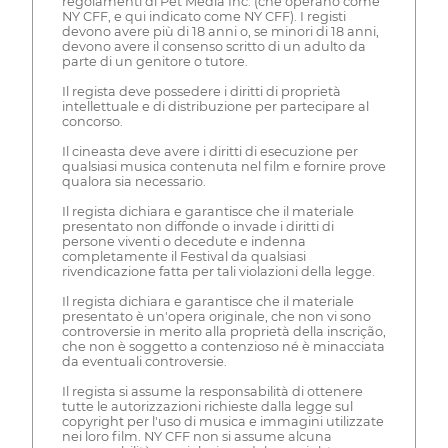
regolamenti di Pet Media Inc. (che operano come
NY CFF, e qui indicato come NY CFF). I registi
devono avere più di 18 anni o, se minori di 18 anni,
devono avere il consenso scritto di un adulto da
parte di un genitore o tutore.
Il regista deve possedere i diritti di proprietà
intellettuale e di distribuzione per partecipare al
concorso.
Il cineasta deve avere i diritti di esecuzione per
qualsiasi musica contenuta nel film e fornire prove
qualora sia necessario.
Il regista dichiara e garantisce che il materiale
presentato non diffonde o invade i diritti di
persone viventi o decedute e indenna
completamente il Festival da qualsiasi
rivendicazione fatta per tali violazioni della legge.
Il regista dichiara e garantisce che il materiale
presentato è un'opera originale, che non vi sono
controversie in merito alla proprietà della inscrição,
che non è soggetto a contenzioso né è minacciata
da eventuali controversie.
Il regista si assume la responsabilità di ottenere
tutte le autorizzazioni richieste dalla legge sul
copyright per l'uso di musica e immagini utilizzate
nei loro film. NY CFF non si assume alcuna