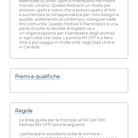
essenziale su dove i gatti si inseriscono nel nostro
mondo umano. Questo festival è un modo per
onorare i gatti e coloro che si preoccupano di loro
e aumentare la consapevolezza per i loro bisogni e
qualità, sostenendo al contempo i caregiver nelle
loro comunità. Questo Festival è filantropico e una
parte di tutte le vendite di biglietti va a
un'organizzazione per il benessere degli animali
in ogni città che visita. La prima NY CFF è a New
York e poi viaggia in molte città negli Stati Uniti e
in Canada.
Premi e qualifiche
Regole
Le linee guida per la Inscrição al NY Cat Film
Festival (NY CFF) sono le seguenti:
I partecipanti accettano tutte le norme e i