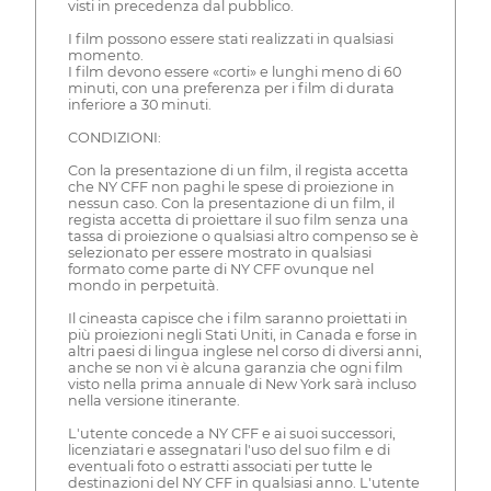
visti in precedenza dal pubblico.
I film possono essere stati realizzati in qualsiasi
momento.
I film devono essere «corti» e lunghi meno di 60
minuti, con una preferenza per i film di durata
inferiore a 30 minuti.
CONDIZIONI:
Con la presentazione di un film, il regista accetta
che NY CFF non paghi le spese di proiezione in
nessun caso. Con la presentazione di un film, il
regista accetta di proiettare il suo film senza una
tassa di proiezione o qualsiasi altro compenso se è
selezionato per essere mostrato in qualsiasi
formato come parte di NY CFF ovunque nel
mondo in perpetuità.
Il cineasta capisce che i film saranno proiettati in
più proiezioni negli Stati Uniti, in Canada e forse in
altri paesi di lingua inglese nel corso di diversi anni,
anche se non vi è alcuna garanzia che ogni film
visto nella prima annuale di New York sarà incluso
nella versione itinerante.
L'utente concede a NY CFF e ai suoi successori,
licenziatari e assegnatari l'uso del suo film e di
eventuali foto o estratti associati per tutte le
destinazioni del NY CFF in qualsiasi anno. L'utente