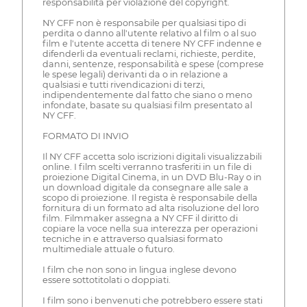
responsabilità per violazione del copyright.
NY CFF non è responsabile per qualsiasi tipo di
perdita o danno all'utente relativo al film o al suo
film e l'utente accetta di tenere NY CFF indenne e
difenderli da eventuali reclami, richieste, perdite,
danni, sentenze, responsabilità e spese (comprese
le spese legali) derivanti da o in relazione a
qualsiasi e tutti rivendicazioni di terzi,
indipendentemente dal fatto che siano o meno
infondate, basate su qualsiasi film presentato al
NY CFF.
FORMATO DI INVIO
Il NY CFF accetta solo iscrizioni digitali visualizzabili
online. I film scelti verranno trasferiti in un file di
proiezione Digital Cinema, in un DVD Blu-Ray o in
un download digitale da consegnare alle sale a
scopo di proiezione. Il regista è responsabile della
fornitura di un formato ad alta risoluzione del loro
film. Filmmaker assegna a NY CFF il diritto di
copiare la voce nella sua interezza per operazioni
tecniche in e attraverso qualsiasi formato
multimediale attuale o futuro.
I film che non sono in lingua inglese devono
essere sottotitolati o doppiati.
I film sono i benvenuti che potrebbero essere stati