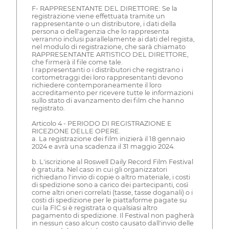
F- RAPPRESENTANTE DEL DIRETTORE: Se la
registrazione viene effettuata tramite un
rappresentante o un distributore, i dati della
persona o dell'agenzia che lo rappresenta
verranno inclusi parallelamente ai dati del regista,
nel modulo di registrazione, che sarà chiamato
RAPPRESENTANTE ARTISTICO DEL DIRETTORE,
che firmerà il file come tale.
I rappresentanti o i distributori che registrano i
cortometraggi dei loro rappresentanti devono
richiedere contemporaneamente il loro
accreditamento per ricevere tutte le informazioni
sullo stato di avanzamento dei film che hanno
registrato.
Articolo 4 - PERIODO DI REGISTRAZIONE E
RICEZIONE DELLE OPERE.
a. La registrazione dei film inizierà il 18 gennaio
2024 e avrà una scadenza il 31 maggio 2024.
b. L'iscrizione al Roswell Daily Record Film Festival
è gratuita. Nel caso in cui gli organizzatori
richiedano l'invio di copie o altro materiale, i costi
di spedizione sono a carico dei partecipanti, così
come altri oneri correlati (tasse, tasse doganali) o i
costi di spedizione per le piattaforme pagate su
cui la FIC si è registrata o qualsiasi altro
pagamento di spedizione. Il Festival non pagherà
in nessun caso alcun costo causato dall'invio delle