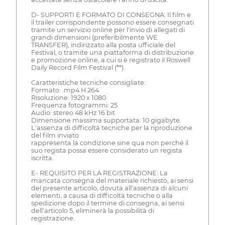
D- SUPPORTI E FORMATO DI CONSEGNA: Il film e
il trailer corrispondente possono essere consegnati
tramite un servizio online per l'invio di allegati di
grandi dimensioni (preferibilmente WE
TRANSFER), indirizzato alla posta ufficiale del
Festival, o tramite una piattaforma di distribuzione
e promozione online, a cui si è registrato il Roswell
Daily Record Film Festival (**).
Caratteristiche tecniche consigliate:
Formato: .mp4 H.264
Risoluzione: 1920 x 1080
Frequenza fotogrammi: 25
Audio: stereo 48 kHz 16 bit
Dimensione massima supportata: 10 gigabyte.
L'assenza di difficoltà tecniche per la riproduzione
del film inviato
rappresenta la condizione sine qua non perché il
suo regista possa essere considerato un regista
iscritta.
E- REQUISITO PER LA REGISTRAZIONE: La
mancata consegna del materiale richiesto, ai sensi
del presente articolo, dovuta all'assenza di alcuni
elementi, a causa di difficoltà tecniche o alla
spedizione dopo il termine di consegna, ai sensi
dell'articolo 5, eliminerà la possibilità di
registrazione.