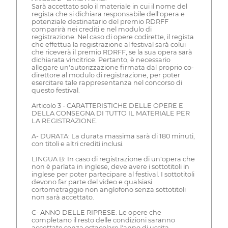
Sarà accettato solo il materiale in cui il nome del
regista che si dichiara responsabile dell'opera e
potenziale destinatario del premio RDRFF
comparirà nei crediti e nel modulo di
registrazione. Nel caso di opere codirette, il regista
che effettua la registrazione al festival sarà colui
che riceverà il premio RDRFF, se la sua opera sarà
dichiarata vincitrice. Pertanto, è necessario
allegare un'autorizzazione firmata dal proprio co-
direttore al modulo di registrazione, per poter
esercitare tale rappresentanza nel concorso di
questo festival.
Articolo 3 - CARATTERISTICHE DELLE OPERE E
DELLA CONSEGNA DI TUTTO IL MATERIALE PER
LA REGISTRAZIONE.
A- DURATA: La durata massima sarà di 180 minuti,
con titoli e altri crediti inclusi.
LINGUA B: In caso di registrazione di un'opera che
non è parlata in inglese, deve avere i sottotitoli in
inglese per poter partecipare al festival. I sottotitoli
devono far parte del video e qualsiasi
cortometraggio non anglofono senza sottotitoli
non sarà accettato.
C- ANNO DELLE RIPRESE: Le opere che
completano il resto delle condizioni saranno
accettate senza ostacolare l'anno di uscita.