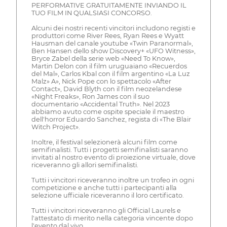
PERFORMATIVE GRATUITAMENTE INVIANDO IL
TUO FILM IN QUALSIASI CONCORSO.
Alcuni dei nostri recenti vincitori includono registi e
produttori come River Rees, Ryan Rees e Wyatt
Hausman del canale youtube «Twin Paranormal»,
Ben Hansen dello show Discovery+ «UFO Witness»,
Bryce Zabel della serie web «Need To Know»,
Martin Delon con il film uruguaiano «Recuerdos
del Mal», Carlos Kbal con il film argentino «La Luz
Malz» A», Nick Pope con lo spettacolo «After
Contact», David Blyth con il film neozelandese
«Night Freaks», Ron James con il suo
documentario «Accidental Truth». Nel 2023
abbiamo avuto come ospite speciale il maestro
dell'horror Eduardo Sanchez, regista di «The Blair
Witch Project».
Inoltre, il festival selezionerà alcuni film come
semifinalisti. Tutti i progetti semifinalisti saranno
invitati al nostro evento di proiezione virtuale, dove
riceveranno gli allori semifinalisti.
Tutti i vincitori riceveranno inoltre un trofeo in ogni
competizione e anche tutti i partecipanti alla
selezione ufficiale riceveranno il loro certificato.
Tutti i vincitori riceveranno gli Official Laurels e
l'attestato di merito nella categoria vincente dopo
l'evento dal vivo.