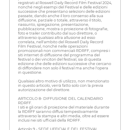
registrati al Roswell Daily Record Film Festival 2024,
nonché negli esempi del Festival e delle edizioni
successive che presentano selezioni delle edizioni
passate, dando anche il loro consenso alla sua
diffusione, parziale o totale, attraverso il titolo,
riassunto, spiegazione, presentazione,
pubblicazione, mostra o proiezione di fotografie,
foto e trailer contribuito dal suo direttore, o
attraverso qualsiasi altra allusione ad esso
correlata, nell'ambito del Roswell Daily Record
Film Festival, nonché nelle operazioni
promozionali non commerciali RDRFF, compresi i
siti internet di diffusione del programma del
festival o dei vincitori del festival, sia di questa
edizione che delle edizioni successive che cercano
di diffondere non solo il festival ma anche l'opera
in questione.
Qualsiasi altro motivo di utilizzo, non menzionato
in questo articolo, verrà fatto solo con la previa
autorizzazione del direttore.
ARTICOLO 8- DIFFUSIONE DEL CALENDARIO
RDRFF.
I siti e gli orari di proiezione del materiale durante
la RDRFF saranno diffusi tempestivamente
attraverso la stampa e altri media, oltre ad essere
inclusi nei siti ufficiali della RDRFF.
Articolo 9 - SEDE UFFICIALE DEL FESTIVAL.