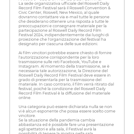
La sede organizzativa ufficiale del Roswell Daily
Record Film Festival sarà il Roswell Convention &
Civic Center, Roswell, New Mexico, al quale
dovranno contattare via e-mail tutte le persone
che desiderano ottenere una risposta a tutte le
preoccupazioni e consegnare materiale per la
partecipazione al Roswell Daily Record Film
Festival 2024, indipendentemente dai luoghi di
proiezione che l'organizzazione del festival ha
designato per ciascuna delle sue edizioni.
Ai film vincitori potrebbe essere chiesto di fornire
l'autorizzazione corrispondente per la loro
trasmissione sulle reti Facebook, YouTube e
Instagram. Al momento della trasmissione, se è
necessaria tale autorizzazione, la Direzione del
Roswell Daily Record Film Festival deve essere in
grado di presentarla per la trasmissione del
materiale. In caso contrario, il film verrà ritirato dal
festival, poiché la condizione del Roswell Daily
Record Film Festival è la diffusione del materiale
online.
Una categoria può essere dichiarata nulla se non
vi è alcun esponente che possa essere scelto come
vincitore.
Se la situazione della pandemia cambia
abbastanza ed è possibile fare una presentazione
agli spettatori e alla sala, il Festival avrà la
possibilità di tenere la mostra nella sala