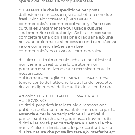
opere o del materiale complementare.
c. È essenziale che la spedizione per posta
dall'estero, se necessario, sia etichettata con due
frasi: «Sin valor comercial/ Sans valeur
commerciale/No commercial value y «Para usos
culturales únicamente/Pour usage culturel
seulement/for cultural only». Se fosse necessario
completare una dichiarazione di aduana e/o una
ricevuta proforma, sarà necessario indicare «Senza
valore commerciale/Senza valore
commerciale/Nessun valore commerciale».
d. I film e tutto il materiale richiesto per il festival
non verranno restituiti ai loro autori e non
potranno essere rivendicati successivamente in
nessun caso.
e. Il formato consigliato è .MP4 o H.264 e si deve
tenere conto del fatto che la qualità del prodotto
ricevuto dipenderà dalla qualità della spedizione.
Articolo 5 DIRITTI LEGALI DEL MATERIALE
AUDIOVISIVO.
I diritti di proprietà intellettuale e l'esposizione
pubblica delle opere presentate sono un requisito
essenziale per la partecipazione al Festival. Il
partecipante dichiara e garantisce di avere tutti i
diritti e l'autorità per partecipare al Festival e che
non vi è alcuna limitazione legale, contrattuale o
di altra natura che possa limitare e/o interferire e/o