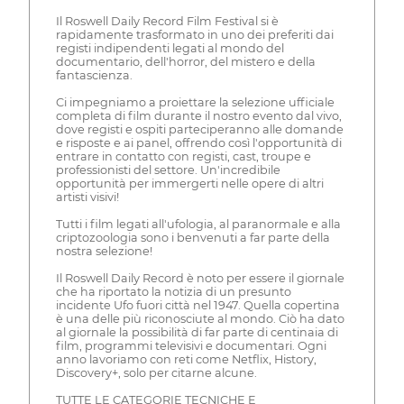
Il Roswell Daily Record Film Festival si è
rapidamente trasformato in uno dei preferiti dai
registi indipendenti legati al mondo del
documentario, dell'horror, del mistero e della
fantascienza.
Ci impegniamo a proiettare la selezione ufficiale
completa di film durante il nostro evento dal vivo,
dove registi e ospiti parteciperanno alle domande
e risposte e ai panel, offrendo così l'opportunità di
entrare in contatto con registi, cast, troupe e
professionisti del settore. Un'incredibile
opportunità per immergerti nelle opere di altri
artisti visivi!
Tutti i film legati all'ufologia, al paranormale e alla
criptozoologia sono i benvenuti a far parte della
nostra selezione!
Il Roswell Daily Record è noto per essere il giornale
che ha riportato la notizia di un presunto
incidente Ufo fuori città nel 1947. Quella copertina
è una delle più riconosciute al mondo. Ciò ha dato
al giornale la possibilità di far parte di centinaia di
film, programmi televisivi e documentari. Ogni
anno lavoriamo con reti come Netflix, History,
Discovery+, solo per citarne alcune.
TUTTE LE CATEGORIE TECNICHE E