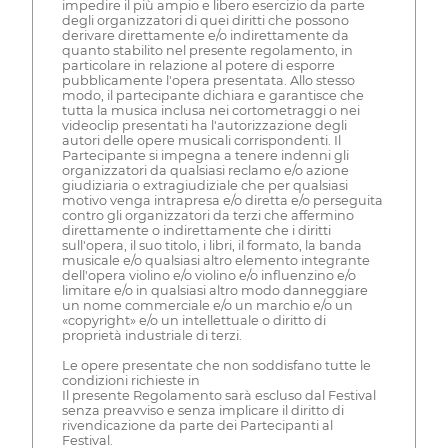
impedire il più ampio e libero esercizio da parte
degli organizzatori di quei diritti che possono
derivare direttamente e/o indirettamente da
quanto stabilito nel presente regolamento, in
particolare in relazione al potere di esporre
pubblicamente l'opera presentata. Allo stesso
modo, il partecipante dichiara e garantisce che
tutta la musica inclusa nei cortometraggi o nei
videoclip presentati ha l'autorizzazione degli
autori delle opere musicali corrispondenti. Il
Partecipante si impegna a tenere indenni gli
organizzatori da qualsiasi reclamo e/o azione
giudiziaria o extragiudiziale che per qualsiasi
motivo venga intrapresa e/o diretta e/o perseguita
contro gli organizzatori da terzi che affermino
direttamente o indirettamente che i diritti
sull'opera, il suo titolo, i libri, il formato, la banda
musicale e/o qualsiasi altro elemento integrante
dell'opera violino e/o violino e/o influenzino e/o
limitare e/o in qualsiasi altro modo danneggiare
un nome commerciale e/o un marchio e/o un
«copyright» e/o un intellettuale o diritto di
proprietà industriale di terzi.
Le opere presentate che non soddisfano tutte le
condizioni richieste in
Il presente Regolamento sarà escluso dal Festival
senza preavviso e senza implicare il diritto di
rivendicazione da parte dei Partecipanti al
Festival.