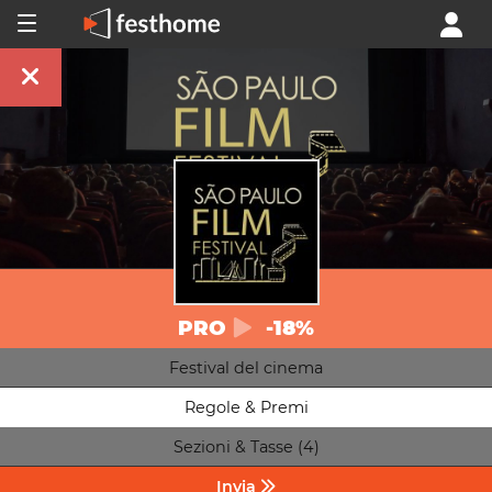
PRO
-18%
Festival del cinema
Regole & Premi
Sezioni & Tasse (4)
Invia