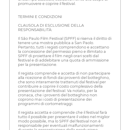
promuovere e coprire il festival.
TERMINI E CONDIZIONI
CLAUSOLA DI ESCLUSIONE DELLA
RESPONSABILITÀ:
Il São Paulo Film Festival (SPFF) si riserva il diritto di
tenere una mostra pubblica a San Paolo.
Pertanto, tutti i registi comprendono e accettano
la concessione del permesso pieno e illimitato a
SPFF di proiettare il film negli orari scelti dal
festival e di addebitare una quota di ammissione
per la presentazione.
Il regista comprende e accetta di non partecipare
alla ricezione di fondi dai proventi del botteghino,
che sono interamente trattenuti dal festival per
contribuire a coprire il costo complessivo della
presentazione del festival. Va notato, per la
cronaca, che i proventi del botteghino non
coprono mai i costi di presentazione dei
programmi di cortometraggi.
Il regista accetta e comprende che il festival farà
tutto il possibile per presentare il video nel miglior
modo possibile, ma lo SPFF del festival non è
responsabile per eventuali malfunzionamenti
durante la presentazione della produzione