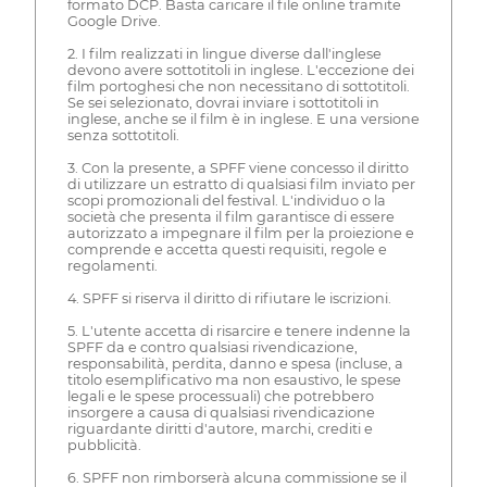
formato DCP. Basta caricare il file online tramite
Google Drive.
2. I film realizzati in lingue diverse dall'inglese
devono avere sottotitoli in inglese. L'eccezione dei
film portoghesi che non necessitano di sottotitoli.
Se sei selezionato, dovrai inviare i sottotitoli in
inglese, anche se il film è in inglese. E una versione
senza sottotitoli.
3. Con la presente, a SPFF viene concesso il diritto
di utilizzare un estratto di qualsiasi film inviato per
scopi promozionali del festival. L'individuo o la
società che presenta il film garantisce di essere
autorizzato a impegnare il film per la proiezione e
comprende e accetta questi requisiti, regole e
regolamenti.
4. SPFF si riserva il diritto di rifiutare le iscrizioni.
5. L'utente accetta di risarcire e tenere indenne la
SPFF da e contro qualsiasi rivendicazione,
responsabilità, perdita, danno e spesa (incluse, a
titolo esemplificativo ma non esaustivo, le spese
legali e le spese processuali) che potrebbero
insorgere a causa di qualsiasi rivendicazione
riguardante diritti d'autore, marchi, crediti e
pubblicità.
6. SPFF non rimborserà alcuna commissione se il