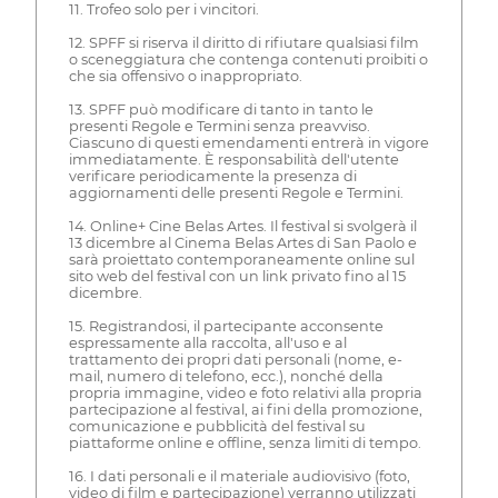
11. Trofeo solo per i vincitori.
12. SPFF si riserva il diritto di rifiutare qualsiasi film
o sceneggiatura che contenga contenuti proibiti o
che sia offensivo o inappropriato.
13. SPFF può modificare di tanto in tanto le
presenti Regole e Termini senza preavviso.
Ciascuno di questi emendamenti entrerà in vigore
immediatamente. È responsabilità dell'utente
verificare periodicamente la presenza di
aggiornamenti delle presenti Regole e Termini.
14. Online+ Cine Belas Artes. Il festival si svolgerà il
13 dicembre al Cinema Belas Artes di San Paolo e
sarà proiettato contemporaneamente online sul
sito web del festival con un link privato fino al 15
dicembre.
15. Registrandosi, il partecipante acconsente
espressamente alla raccolta, all'uso e al
trattamento dei propri dati personali (nome, e-
mail, numero di telefono, ecc.), nonché della
propria immagine, video e foto relativi alla propria
partecipazione al festival, ai fini della promozione,
comunicazione e pubblicità del festival su
piattaforme online e offline, senza limiti di tempo.
16. I dati personali e il materiale audiovisivo (foto,
video di film e partecipazione) verranno utilizzati