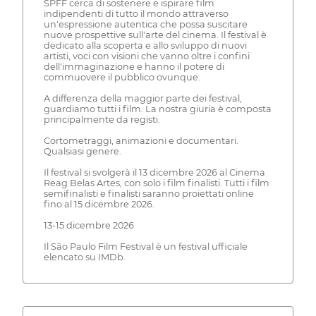
SPFF cerca di sostenere e ispirare film
indipendenti di tutto il mondo attraverso
un'espressione autentica che possa suscitare
nuove prospettive sull'arte del cinema. Il festival è
dedicato alla scoperta e allo sviluppo di nuovi
artisti, voci con visioni che vanno oltre i confini
dell'immaginazione e hanno il potere di
commuovere il pubblico ovunque.
A differenza della maggior parte dei festival,
guardiamo tutti i film. La nostra giuria è composta
principalmente da registi.
Cortometraggi, animazioni e documentari.
Qualsiasi genere.
Il festival si svolgerà il 13 dicembre 2026 al Cinema
Reag Belas Artes, con solo i film finalisti. Tutti i film
semifinalisti e finalisti saranno proiettati online
fino al 15 dicembre 2026.
13-15 dicembre 2026
Il São Paulo Film Festival è un festival ufficiale
elencato su IMDb.