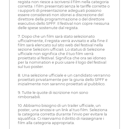
regista non riesce a iscriversi il film nella categoria
corretta. I film presentati senza le tariffe corrette o
i supporti di presentazione adeguati possono
essere considerati non idonei a discrezione del
direttore della programmazione o del direttore
esecutivo dello SPFF. Il festival non copre nessuna
delle spese sostenute dal regista.
7. Dopo che un film sarà stato selezionato
ufficialmente, il regista verrà avvisato e alla fine il
film sarà elencato sul sito web del festival nella
sezione Selezioni ufficiali. Lo status di Selezione
ufficiale non significa che il tuo film verrà
proiettato al festival. Significa che ora sei idoneo
per la nomination e puoi usare il logo del festival
sul tuo poster.
8. Una selezione ufficiale e un candidato verranno
proiettati privatamente per la giuria dello SPFF e
inizialmente non saranno proiettati al pubblico.
9. Tutte le quote di iscrizione non sono
rimborsabili.
10. Abbiamo bisogno di un trailer ufficiale, un
poster, una sinossi e un link al tuo film. Seleziona
la categoria corretta durante l'invio per evitare la
squalifica. Ci riserviamo il diritto di riassegnare i
film alla categoria appropriata.